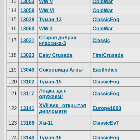
113
13053
WW V
ColdWar
114
13058
WW VI
ColdWar
115
13028
Туман-13
ClassicFog
116
13060
WW 3
ColdWar
Старая добрая
117
13021
Classic
классика-3
118
13023
Easy Crusade
FirstCrusade
119
13040
Сокровища Агры
EastIndies
120
13102
Туман-15
ClassicFog
Лодка, да с
121
13117
ClassicFog
оружием!
XVII век - открытая
122
13141
Europe1600
дипломати
123
13188
Хм-11
ClassicEvT
124
13140
Туман-16
ClassicFog