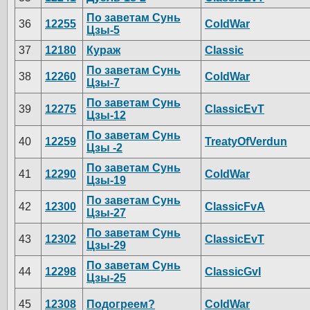
По заветам Сунь
36
12255
ColdWar
Цзы-5
37
12180
Кураж
Classic
По заветам Сунь
38
12260
ColdWar
Цзы-7
По заветам Сунь
39
12275
ClassicEvT
Цзы-12
По заветам Сунь
40
12259
TreatyOfVerdun
Цзы -2
По заветам Сунь
41
12290
ColdWar
Цзы-19
По заветам Сунь
42
12300
ClassicFvA
Цзы-27
По заветам Сунь
43
12302
ClassicEvT
Цзы-29
По заветам Сунь
44
12298
ClassicGvI
Цзы-25
45
12308
Подогреем?
ColdWar