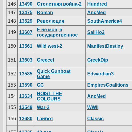
146
13490
Столетняя война-2
Hundred
147
13475
Roman
AncMed
148
13529
Революция
SouthAmerica4
Ё не моё, ё
149
13607
SailHo2
государственное
150
13561
Wild west-2
ManifestDestiny
151
13603
Greece!
GreekDip
Quick Gunboat
152
13585
Edwardian3
Game
153
13590
GC
EmpiresCoalitions
HOIST THE
154
13634
AncMed
COLOURS
155
13549
War-2
WWII
156
13680
Ганбот
Classic