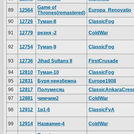
Game of
89
12564
Europa_Renovatio
Thrones(remastered)
90
12726
Туман-8
ClassicFog
91
12779
резня -2
ColdWar
92
12754
Туман-9
ClassicFog
93
12736
Jihad Sultans II
FirstCrusade
94
12810
Туман-10
ClassicFog
95
12831
Буря неизбежна
Europe1908
96
12817
Полумесяц
ClassicAnkaraCres
97
12881
чимчим2
ColdWar
98
12912
1в1-6
ClassicFvA
99
12914
Название-4
ColdWar