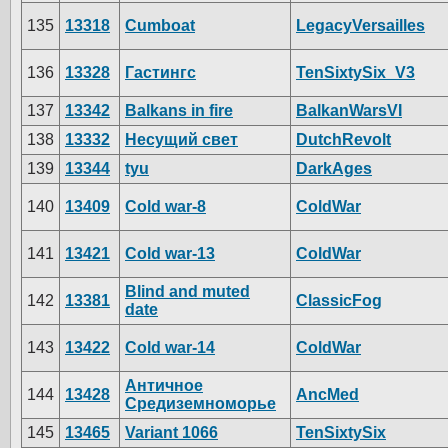
135
13318
Cumboat
LegacyVersailles
136
13328
Гастингс
TenSixtySix_V3
137
13342
Balkans in fire
BalkanWarsVI
138
13332
Несущий свет
DutchRevolt
139
13344
tyu
DarkAges
140
13409
Cold war-8
ColdWar
141
13421
Cold war-13
ColdWar
Blind and muted
142
13381
ClassicFog
date
143
13422
Cold war-14
ColdWar
Античное
144
13428
AncMed
Средиземноморье
145
13465
Variant 1066
TenSixtySix