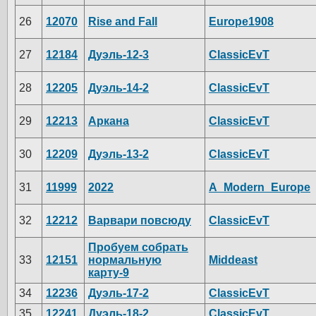
26
12070
Rise and Fall
Europe1908
27
12184
Дуэль-12-3
ClassicEvT
28
12205
Дуэль-14-2
ClassicEvT
29
12213
Аркана
ClassicEvT
30
12209
Дуэль-13-2
ClassicEvT
31
11999
2022
A_Modern_Europe
32
12212
Варвари повсюду
ClassicEvT
Пробуем собрать
33
12151
нормальную
Middeast
карту-9
34
12236
Дуэль-17-2
ClassicEvT
35
12241
Дуэль-18-2
ClassicEvT