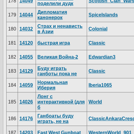
178
14049
Scottish_Clan_War
поделили дудк
Дипломатия
179
14044
SpiceIslands
канонерок
Страх и ненависть
180
14032
Colonial
в Азии
181
14120
быстрая игра
Classic
182
14055
Великая Война-2
Edwardian3
Буду играть
183
14129
Classic
ганботы пока не
Нормальная
184
14059
Iberia1065
Иберия
Лонг с
185
14026
интерактивкой (для
World
б
Ганбоаты буду
186
14176
ClassicAnkaraCres
играть, не на
187
14203
Fast West Gunboat
WesternWorld_901