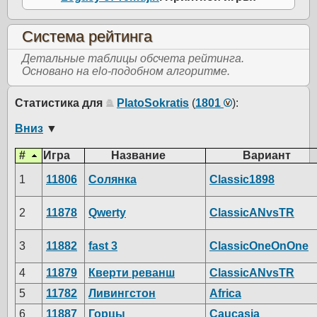
Система рейтинга
Детальные таблицы обсчета рейтинга.
Основано на elo-подобном алгоритме.
Статистика для
PlatoSokratis
(
1801
):
Вниз
▼
#
Игра
Название
Вариант
1
11806
Солянка
Classic1898
2
11878
Qwerty
ClassicANvsTR
3
11882
fast 3
ClassicOneOnOne
4
11879
Кверти реванш
ClassicANvsTR
5
11782
Ливингстон
Africa
6
11887
Горцы
Caucasia