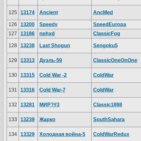
125
13174
Ancient
AncMed
126
13200
Speedy
SpeedEuropa
127
13186
nphxd
ClassicFog
128
13238
Last Shogun
Sengoku5
129
13313
Дуэль-59
ClassicOneOnOne
130
13315
Cold War -2
ColdWar
131
13316
Cold War-7
ColdWar
132
13281
МИР?#3
Classic1898
133
13239
Жарко
SouthSahara
134
13329
Холодная война-5
ColdWarRedux