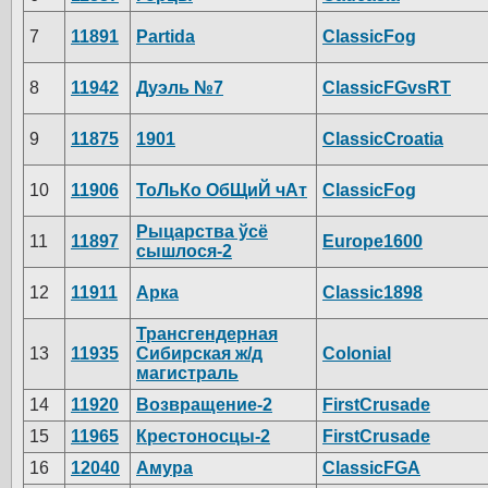
7
11891
Partida
ClassicFog
8
11942
Дуэль №7
ClassicFGvsRT
9
11875
1901
ClassicCroatia
10
11906
ТоЛьКо ОбЩиЙ чАт
ClassicFog
Рыцарства ўсё
11
11897
Europe1600
сышлося-2
12
11911
Арка
Classic1898
Трансгендерная
13
11935
Сибирская ж/д
Colonial
магистраль
14
11920
Возвращение-2
FirstCrusade
15
11965
Крестоносцы-2
FirstCrusade
16
12040
Амура
ClassicFGA