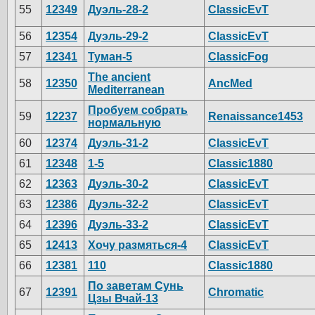
55
12349
Дуэль-28-2
ClassicEvT
56
12354
Дуэль-29-2
ClassicEvT
57
12341
Туман-5
ClassicFog
The ancient
58
12350
AncMed
Mediterranean
Пробуем собрать
59
12237
Renaissance1453
нормальную
60
12374
Дуэль-31-2
ClassicEvT
61
12348
1-5
Classic1880
62
12363
Дуэль-30-2
ClassicEvT
63
12386
Дуэль-32-2
ClassicEvT
64
12396
Дуэль-33-2
ClassicEvT
65
12413
Хочу размяться-4
ClassicEvT
66
12381
110
Classic1880
По заветам Сунь
67
12391
Chromatic
Цзы Вчай-13