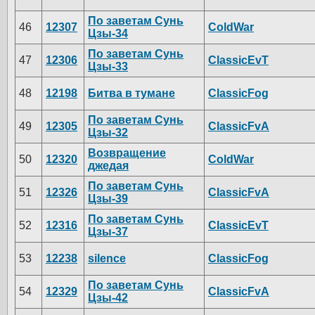
По заветам Сунь
46
12307
ColdWar
Цзы-34
По заветам Сунь
47
12306
ClassicEvT
Цзы-33
48
12198
Битва в тумане
ClassicFog
По заветам Сунь
49
12305
ClassicFvA
Цзы-32
Возвращение
50
12320
ColdWar
джедая
По заветам Сунь
51
12326
ClassicFvA
Цзы-39
По заветам Сунь
52
12316
ClassicEvT
Цзы-37
53
12238
silence
ClassicFog
По заветам Сунь
54
12329
ClassicFvA
Цзы-42