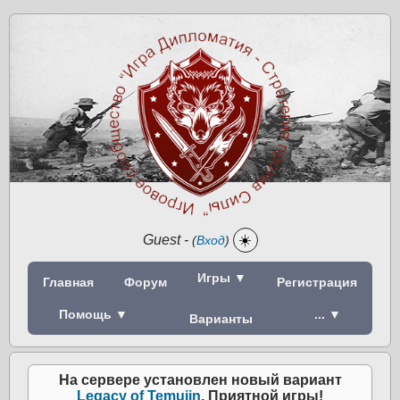
Guest
-
☀️
(
Вход
)
Игры ▼
Главная
Форум
Регистрация
Помощь ▼
... ▼
Варианты
На сервере установлен новый вариант
Legacy of Temujin
. Приятной игры!