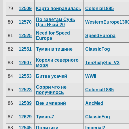
79
12509
Карта понравилась
Colonial1885
По заветам Сунь
80
12570
WesternEurope130
Цзы Вчай-20
Need for Speed
81
12525
SpeedEuropa
Europa
82
12551
Туман в тишине
ClassicFog
Короли северного
83
12607
TenSixtySix_V3
моря
84
12553
Битва усачей
WWII
Сорри что не
85
12523
Colonial1885
получилось
86
12589
Век империй
AncMed
87
12629
Туман-7
ClassicFog
88
12545
Политики
Imperial2