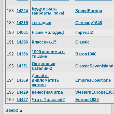
Буду играть
188
14224
SpeedEuropa
ганбоаты, пока!
189
14215
тыгыдык
Germany1648
190
14061
Flame молодец!
Imperial2
191
14296
Классика-15
Classic
1900 анонимы в
192
14366
Baron1900
тишине
Островные
193
14351
ClassicSevenIsland
баталии-2
Давайте
194
14369
дипломатить
EmpiresCoalitions
активн
195
14429
нечестная игра
WesternEurope130
196
14427
Что с Польшей?
Europe1939
Вверх
▲