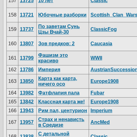
157
13725
10 лет
Classic
158
13721
Юбочные разборки
Scottish_Clan_War
По заветам Сунь
159
13737
ClassicFog
Цзы Вчай-30
160
13807
Зов предков: 2
Caucasia
Фашизм это
161
13799
WWII
красиво
162
13786
Империя
AustrianSuccessio
Карта как карта,
163
13850
Europe1908
ничего осо
164
13982
Фатфлапия пала
Fubar
165
13842
Классная карта же!
Europe1908
166
13943
Рим пал, центурион
Imperium
Страх и ненависть
167
13957
AncMed
в Средизе
С детальной
168
13838
Classic