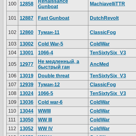
Renaissance
100
12858
MachiavelliTTR
Gunboat
101
12887
Fast Gunboat
DutchRevolt
102
12860
Туман-11
ClassicFog
103
13002
Cold War-5
ColdWar
104
13001
1066-4
TenSixtySix_V3
Не медленный, а
105
12977
AncMed
быстрый ган
106
13019
Double threat
TenSixtySix_V3
107
12939
Туман-12
ClassicFog
108
13024
1066-5
TenSixtySix_V3
109
13036
Cold war-6
ColdWar
110
13044
WWIII
ColdWar
111
13050
WW III
ColdWar
112
13052
WW IV
ColdWar