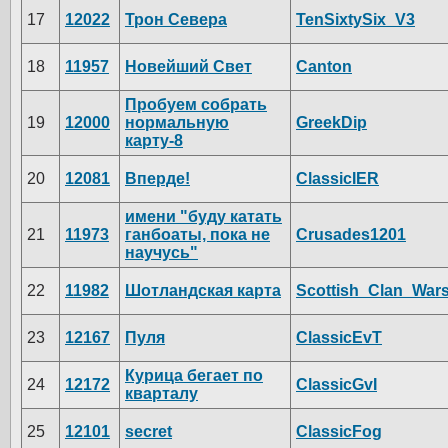
17
12022
Трон Севера
TenSixtySix_V3
18
11957
Новейший Свет
Canton
Пробуем собрать
19
12000
нормальную
GreekDip
карту-8
20
12081
Вперде!
ClassicIER
имени "буду катать
21
11973
ганбоаты, пока не
Crusades1201
научусь"
22
11982
Шотландская карта
Scottish_Clan_War
23
12167
Пуля
ClassicEvT
Курица бегает по
24
12172
ClassicGvI
кварталу
25
12101
secret
ClassicFog