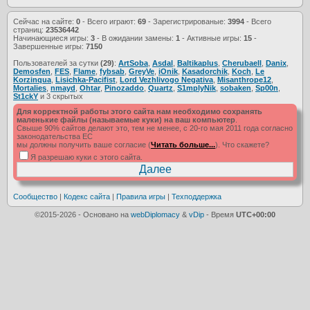
Сейчас на сайте:
0
- Всего играют:
69
- Зарегистрированые:
3994
- Всего
страниц:
23536442
Начинающиеся игры:
3
- В ожидании замены:
1
- Активные игры:
15
-
Завершенные игры:
7150
Пользователей за сутки
(29)
:
ArtSoba
,
Asdal
,
Baltikaplus
,
Cherubaell
,
Danix
,
Demosfen
,
FES
,
Flame
,
fybsab
,
GreyVe
,
iOnik
,
Kasadorchik
,
Koch
,
Le
Korzinqua
,
Lisichka-Pacifist
,
Lord Vezhlivogo Negativa
,
Misanthrope12
,
Mortalies
,
nmayd
,
Ohtar
,
Pinozaddo
,
Quartz
,
S1mplyNik
,
sobaken
,
Sp00n
,
St1ckY
и 3 скрытых
Для корректной работы этого сайта нам необходимо сохранять
маленькие файлы (называемые куки) на ваш компьютер
.
Свыше 90% сайтов делают это, тем не менее, с 20-го мая 2011 года согласно
законодательства ЕС
мы должны получить ваше согласие (
Читать больше...
). Что скажете?
Я разрешаю куки с этого сайта.
Сообщество
|
Кодекс сайта
|
Правила игры
|
Техподдержка
©2015-2026 - Основано на
webDiplomacy
&
vDip
- Время
UTC+00:00