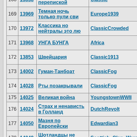
перепиской
Темная ночь
169
13969
Europe1939
только пули сви
Классика но
170
13972
ClassicCrowded
нейтралы это лю
171
13968
УНГА БУНГА
Africa
172
13853
Швейцария
Classic1913
173
14002
Гуман-Танбоат
ClassicFog
174
14028
Рты позакрывали
ClassicFog
175
14025
Великая война
YoungstownWWII
Страх и ненависть
176
14024
DutchRevolt
в Голланд
Мазня по
177
14050
Edwardian3
Европейски
Шотландцы не