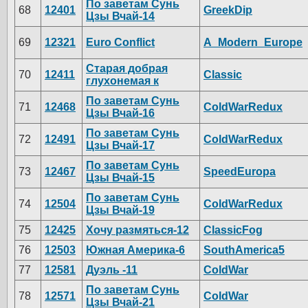
По заветам Сунь
68
12401
GreekDip
Цзы Вчай-14
69
12321
Euro Conflict
A_Modern_Europe
Старая добрая
70
12411
Classic
глухонемая к
По заветам Сунь
71
12468
ColdWarRedux
Цзы Вчай-16
По заветам Сунь
72
12491
ColdWarRedux
Цзы Вчай-17
По заветам Сунь
73
12467
SpeedEuropa
Цзы Вчай-15
По заветам Сунь
74
12504
ColdWarRedux
Цзы Вчай-19
75
12425
Хочу размяться-12
ClassicFog
76
12503
Южная Америка-6
SouthAmerica5
77
12581
Дуэль -11
ColdWar
По заветам Сунь
78
12571
ColdWar
Цзы Вчай-21