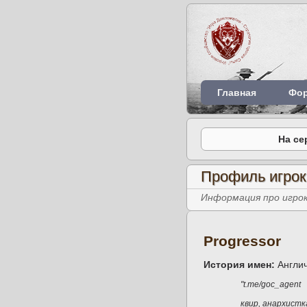
Главная
Фо
На се
Профиль игрок
Информация про игрок
Progressor
История имен:
Англи
"t.me/goc_agent
квир, анархистк