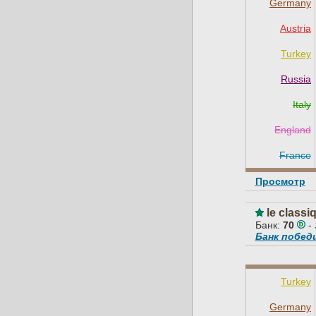
Germany
Austria
Turkey
Russia
Italy
England
France
Просмотр
le classi
Банк:
70
-
Банк побе
Turkey
Germany