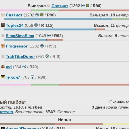
Выиграл
Связист
(1292
/
R90
)
Связист
(1292
/
R90
)
Выиграл
.
18
центр
Toples24
(856
/
R-115
)
Выжил
.
11
центр
SimaSimaSima
(1049
/
R92
)
Выжил
.
5
цент
Progressor
(1282
/
R99
)
TrahTibeDoher
(951
/
R-0
)
md
(964
/
R40
)
Тихон7
(709
/
R98
)
ый ганбоат
Окончена:
Spring, 1918
,
Finished
3 дней
/фаза
(очен
дителю
, Без переписки, NMR: Строгие
Ничья
АндрейПопович
(915
/
R86
)
Ничья
.
15
центр