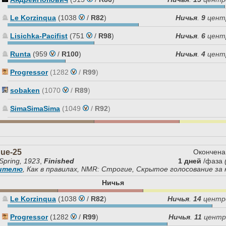
Le Korzinqua
(1038
/
R82
)
Ничья
.
9
цент
Lisichka-Pacifist
(751
/
R98
)
Ничья
.
6
цент
Runta
(959
/
R100
)
Ничья
.
4
цент
Progressor
(1282
/
R99
)
sobaken
(1070
/
R89
)
SimaSimaSima
(1049
/
R92
)
que-25
Окончена
Spring, 1923
,
Finished
1 дней
/фаза
дителю
, Как в правилах, NMR: Строгие, Скрытое голосование за
Ничья
Le Korzinqua
(1038
/
R82
)
Ничья
.
14
центр
Progressor
(1282
/
R99
)
Ничья
.
11
центр