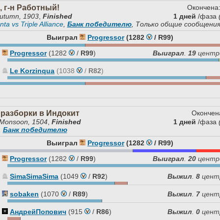
 г-н Работный!
Окончена
utumn, 1903
,
Finished
1 дней
/фаза
nta vs Triple Alliance
,
Банк победителю
, Только общие сообщени
Выиграл
Progressor
(1282
/
R99
)
Progressor
(1282
/
R99
)
Выиграл
.
19
центр
Le Korzinqua
(1038
/
R82
)
 разборки в Индокит
Окончен
Monsoon, 1504
,
Finished
1 дней
/фаза
,
Банк победителю
Выиграл
Progressor
(1282
/
R99
)
Progressor
(1282
/
R99
)
Выиграл
.
20
центр
SimaSimaSima
(1049
/
R92
)
Выжил
.
8
цент
sobaken
(1070
/
R89
)
Выжил
.
7
цент
АндрейПопович
(915
/
R86
)
Выжил
.
0
цент