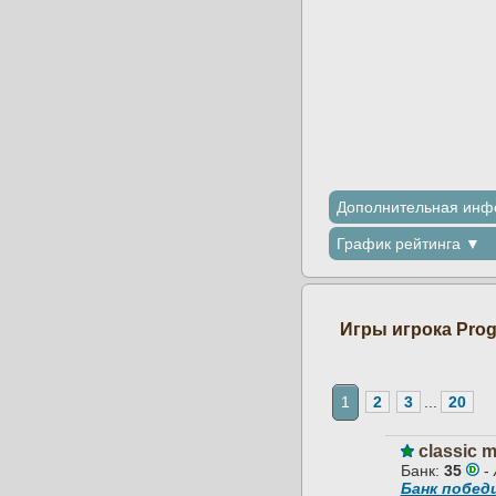
Дополнительная ин
График рейтинга ▼
Игры игрока Prog
1
...
classic 
Банк:
35
-
Банк побе