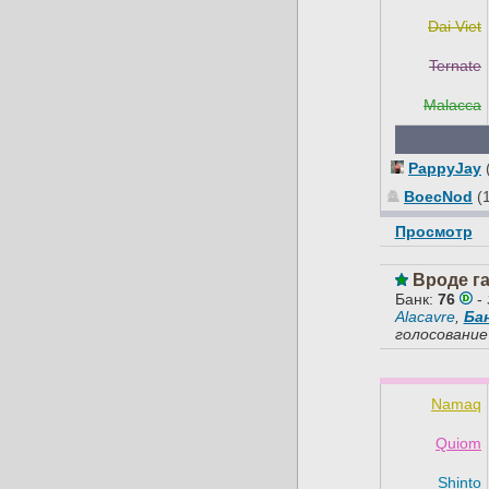
Dai Viet
Ternate
Malacca
PappyJay
BoecNod
(
Просмотр
Вроде га
Банк:
76
-
Alacavre
,
Ба
голосование
Namaq
Quiom
Shinto