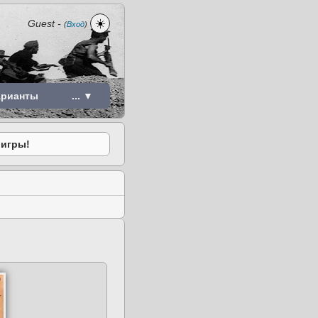
☀️
Guest
-
(
Вход
)
арианты
... ▼
 игры!