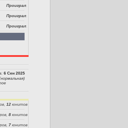
Проиграл
.
Проиграл
.
Проиграл
.
а:
6 Сен 2025
(нормальная)
тое
ов,
12
юнитов
ров,
8
юнитов
ров,
7
юнитов