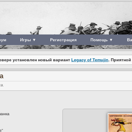
рум
Игры ▼
Регистрация
Помощь ▼
В
рвере установлен новый вариант
Legacy of Temujin
. Приятной
а
а.
чанка
а"