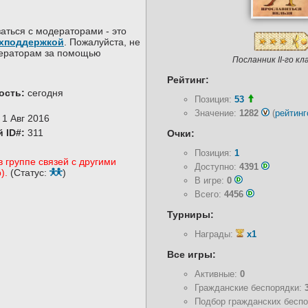
аться с модераторами - это
хподдержкой
. Пожалуйста, не
дераторам за помощью
Посланник II-го кл
Рейтинг:
ость:
сегодня
Позиция:
53
Значение:
1282
(
рейтинг
1 Авг 2016
 ID#:
311
Очки:
Позиция:
1
в группе связей с другими
Доступно:
4391
).
(Статус:
)
В игре:
0
Всего:
4456
Турниры:
Награды:
x1
Все игры:
Активные:
0
Гражданские беспорядки:
Подбор гражданских бесп