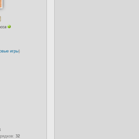
асса
овые игры
)
3
орядков:
32