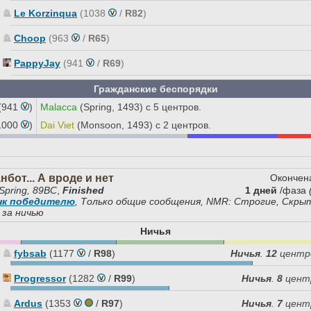
Le Korzinqua
(1038
/
R82
)
Choop
(963
/
R65
)
PappyJay
(941
/
R69
)
Гражданские беспорядки
(941
)
Malacca
(Spring, 1493) с 5 центров.
1000
)
Dai Viet
(Monsoon, 1493) с 2 центров.
нбот... А вроде и нет
Окончен
Spring, 89BC
,
Finished
1 дней
/фаза
нк победителю
, Только общие сообщения, NMR: Строгие, Скры
 за ничью
Ничья
fybsab
(1177
/
R98
)
Ничья
.
12
центр
Progressor
(1282
/
R99
)
Ничья
.
8
цент
Ardus
(1353
/
R97
)
Ничья
.
7
цент