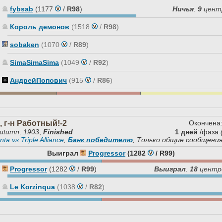
fybsab
(1177
/
R98
)
Ничья
.
9
цент
Король демонов
(1518
/
R98
)
sobaken
(1070
/
R89
)
SimaSimaSima
(1049
/
R92
)
АндрейПопович
(915
/
R86
)
 г-н Работный!-2
Окончена
utumn, 1903
,
Finished
1 дней
/фаза
nta vs Triple Alliance
,
Банк победителю
, Только общие сообщени
Выиграл
Progressor
(1282
/
R99
)
Progressor
(1282
/
R99
)
Выиграл
.
18
центр
Le Korzinqua
(1038
/
R82
)