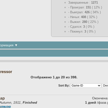
Завершенные :
1271
- Проиграл:
151
( 12% )
- Выиграл:
426
( 34% )
- Ничья:
408
( 32% )
- Выжил:
280
( 22% )
- Сдался:
3
( 0% )
- Покинул:
3
( 0% )
формация ▼
ressor
Отображено 1 до 20 из 398.
Sort By:
map
Окончена
Autumn, 1911
,
Finished
1 дней
/фаза
дителю