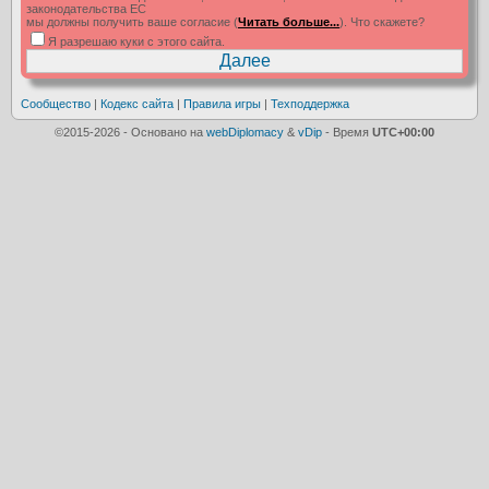
законодательства ЕС
мы должны получить ваше согласие (
Читать больше...
). Что скажете?
Я разрешаю куки с этого сайта.
Сообщество
|
Кодекс сайта
|
Правила игры
|
Техподдержка
©2015-2026 - Основано на
webDiplomacy
&
vDip
- Время
UTC+00:00