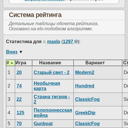
Система рейтинга
Детальные таблицы обсчета рейтинга.
Основано на elo-подобном алгоритме.
Статистика для
maslo
(
1297
):
Вниз
▼
#
Игра
Название
Вариант
С
1
20
Старый свет - 2
Modern2
D
Необычная
2
74
Hundred
D
карта
Страна тигров -
3
22
ClassicFog
S
2
Пелопоннесская
4
125
GreekDip
D
война
5
70
Gunboat
ClassicFog
S