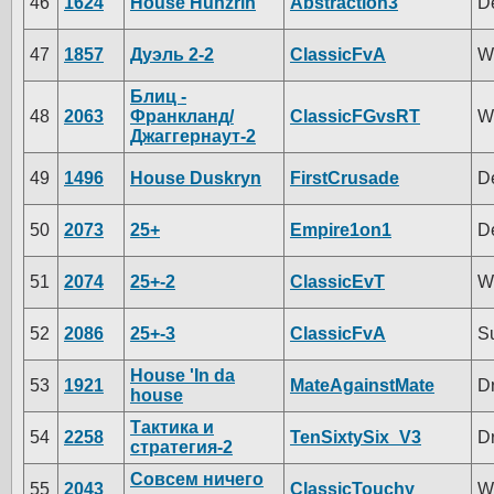
46
1624
House Hunzrin
Abstraction3
D
47
1857
Дуэль 2-2
ClassicFvA
W
Блиц -
48
2063
Франкланд/
ClassicFGvsRT
W
Джаггернаут-2
49
1496
House Duskryn
FirstCrusade
D
50
2073
25+
Empire1on1
D
51
2074
25+-2
ClassicEvT
W
52
2086
25+-3
ClassicFvA
S
House 'In da
53
1921
MateAgainstMate
D
house
Тактика и
54
2258
TenSixtySix_V3
D
стратегия-2
Совсем ничего
55
2043
ClassicTouchy
W