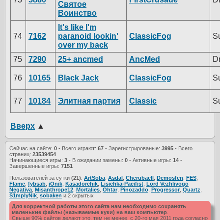
Святое
Воинство
It's like I'm
74
7162
paranoid lookin'
ClassicFog
S
over my back
75
7290
25+ ancmed
AncMed
D
76
10165
Black Jack
ClassicFog
S
77
10184
Элитная партия
Classic
S
Вверх
▲
Сейчас на сайте:
0
- Всего играют:
67
- Зарегистрированые:
3995
- Всего
страниц:
23539454
Начинающиеся игры:
3
- В ожидании замены:
0
- Активные игры:
14
-
Завершенные игры:
7151
Пользователей за сутки
(21)
:
ArtSoba
,
Asdal
,
Cherubaell
,
Demosfen
,
FES
,
Flame
,
fybsab
,
iOnik
,
Kasadorchik
,
Lisichka-Pacifist
,
Lord Vezhlivogo
Negativa
,
Misanthrope12
,
Mortalies
,
Ohtar
,
Pinozaddo
,
Progressor
,
Quartz
,
S1mplyNik
,
sobaken
и 2 скрытых
Для корректной работы этого сайта нам необходимо сохранять
маленькие файлы (называемые куки) на ваш компьютер
.
Свыше 90% сайтов делают это, тем не менее, с 20-го мая 2011 года согласно