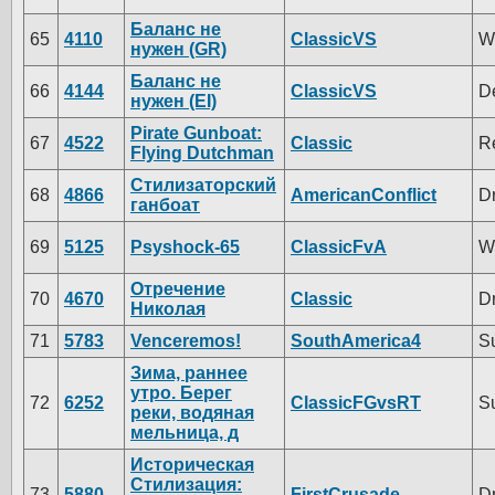
Баланс не
65
4110
ClassicVS
W
нужен (GR)
Баланс не
66
4144
ClassicVS
D
нужен (EI)
Pirate Gunboat:
67
4522
Classic
R
Flying Dutchman
Стилизаторский
68
4866
AmericanConflict
D
ганбоат
69
5125
Psyshock-65
ClassicFvA
W
Отречение
70
4670
Classic
D
Николая
71
5783
Venceremos!
SouthAmerica4
S
Зима, раннее
утро. Берег
72
6252
ClassicFGvsRT
S
реки, водяная
мельница, д
Историческая
Стилизация:
73
5880
FirstCrusade
D