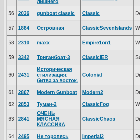
лишнего
56
2036
gunboat classic
Classic
D
57
1884
Островная
ClassicSevenIslands
W
58
2310
maxx
Empire1on1
W
59
3342
Триганбоат-3
ClassicIER
S
Историческая
60
2431
стилизация:
Colonial
D
битва за восток.
61
2867
Modern Gunboat
Modern2
D
62
2853
Туман-2
ClassicFog
W
ОЧЕНЬ
63
2841
МЯСНАЯ
ClassicChaos
D
КЛАССИКА
64
2495
Не торопясь
Imperial2
D