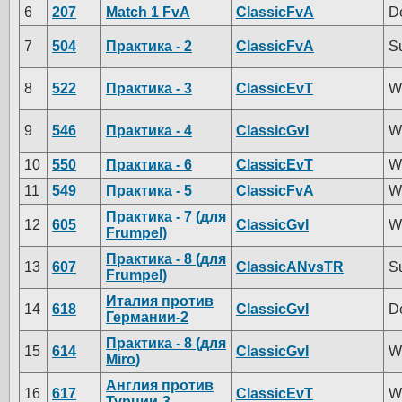
6
207
Match 1 FvA
ClassicFvA
D
7
504
Практика - 2
ClassicFvA
S
8
522
Практика - 3
ClassicEvT
W
9
546
Практика - 4
ClassicGvI
W
10
550
Практика - 6
ClassicEvT
W
11
549
Практика - 5
ClassicFvA
W
Практика - 7 (для
12
605
ClassicGvI
W
Frumpel)
Практика - 8 (для
13
607
ClassicANvsTR
S
Frumpel)
Италия против
14
618
ClassicGvI
D
Германии-2
Практика - 8 (для
15
614
ClassicGvI
W
Miro)
Англия против
16
617
ClassicEvT
W
Турции-3