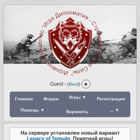
Guest
-
☀️
(
Вход
)
Игры ▼
Главная
Форум
Регистрация
Помощь ▼
... ▼
Варианты
На сервере установлен новый вариант
Legacy of Temujin
. Приятной игры!