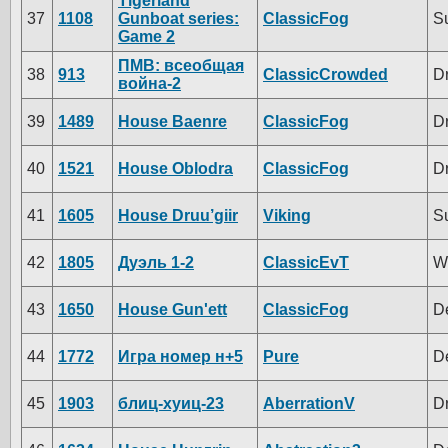
Tigerland
37
1108
Gunboat series:
ClassicFog
S
Game 2
ПМВ: всеобщая
38
913
ClassicCrowded
D
война-2
39
1489
House Baenre
ClassicFog
D
40
1521
House Oblodra
ClassicFog
D
41
1605
House Druu’giir
Viking
S
42
1805
Дуэль 1-2
ClassicEvT
W
43
1650
House Gun'ett
ClassicFog
D
44
1772
Игра номер н+5
Pure
D
45
1903
блиц-хуиц-23
AberrationV
D