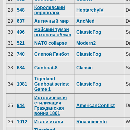
Королевский
28
548
HeptarchyIV
D
переполох
29
637
Античный мир
AncMed
D
майский туман
30
496
ClassicFog
S
похож на обман
31
521
NATO collapse
Modern2
D
32
740
Слепой Ганбот
ClassicFog
S
33
684
Gunboat-8
Classic
S
Tigerland
34
1081
Gunboat series:
ClassicFog
S
Game 1
Историческая
стилизация:
35
944
AmericanConflict
D
Гражданская
война 1861
36
1012
Итали итали
Rinascimento
W