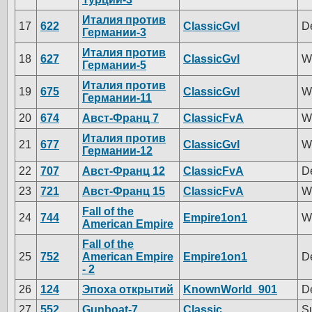
Италия против
17
622
ClassicGvI
D
Германии-3
Италия против
18
627
ClassicGvI
W
Германии-5
Италия против
19
675
ClassicGvI
W
Германии-11
20
674
Авст-Франц 7
ClassicFvA
W
Италия против
21
677
ClassicGvI
W
Германии-12
22
707
Авст-Франц 12
ClassicFvA
D
23
721
Авст-Франц 15
ClassicFvA
W
Fall of the
24
744
Empire1on1
W
American Empire
Fall of the
25
752
American Empire
Empire1on1
D
- 2
26
124
Эпоха открытий
KnownWorld_901
D
27
552
Gunboat-7
Classic
S