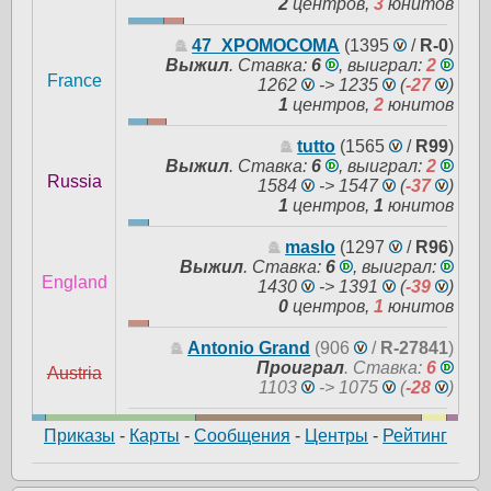
2
центров,
3
юнитов
47_ХРОМОСОМА
(1395
/
R-0
)
Выжил
.
Ставка:
6
, выиграл:
2
France
1262
-> 1235
(
-27
)
1
центров,
2
юнитов
tutto
(1565
/
R99
)
Выжил
.
Ставка:
6
, выиграл:
2
Russia
1584
-> 1547
(
-37
)
1
центров,
1
юнитов
maslo
(1297
/
R96
)
Выжил
.
Ставка:
6
, выиграл:
England
1430
-> 1391
(
-39
)
0
центров,
1
юнитов
Antonio Grand
(906
/
R-27841
)
Проиграл
.
Ставка:
6
Austria
1103
-> 1075
(
-28
)
Приказы
-
Карты
-
Сообщения
-
Центры
-
Рейтинг