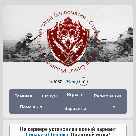
Guest
-
☀️
(
Вход
)
Игры ▼
Главная
Форум
Регистрация
Помощь ▼
... ▼
Варианты
На сервере установлен новый вариант
Legacy of Temujin
. Приятной игры!