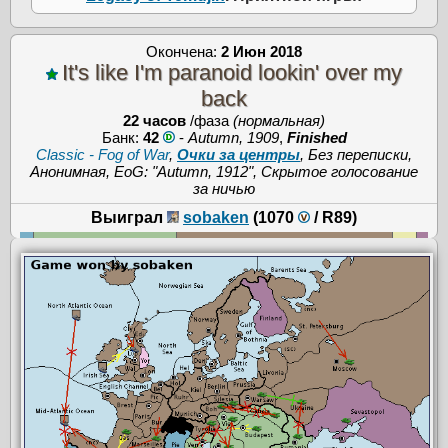
Окончена:
2 Июн 2018
It's like I'm paranoid lookin' over my
back
22 часов
/фаза
(нормальная)
Банк:
42
-
Autumn, 1909
,
Finished
Classic - Fog of War
,
Очки за центры
, Без переписки,
Анонимная, EoG: "Autumn, 1912", Скрытое голосование
за ничью
Выиграл
sobaken
(1070
/
R89
)