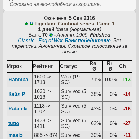
Основано на elo-подобном алгоритме.
Окончена:
5 Сен 2016
Tigerland Gunboat series: Game 1
1 дней
/фаза
(нормальная)
Банк:
70
-
Autumn, 1909
,
Finished
Classic - Fog of War
,
Банк победителю
, Без
переписки, Анонимная, Скрытое голосование за
ничью
Re
Rr
Игрок
Рейтинг
Статус
Ch
Ø
Ø
1600 ->
Won (19
Hannibal
71%
100%
113
1713
SC)
1030 ->
Survived (5
Кайл Р
38%
0%
-14
1016
SC)
1118 ->
Survived (5
Ratafela
43%
0%
-16
1102
SC)
1438 ->
Survived (5
tutto
62%
0%
-27
1411
SC)
maslo
885 -> 874
Survived
30%
0%
-11