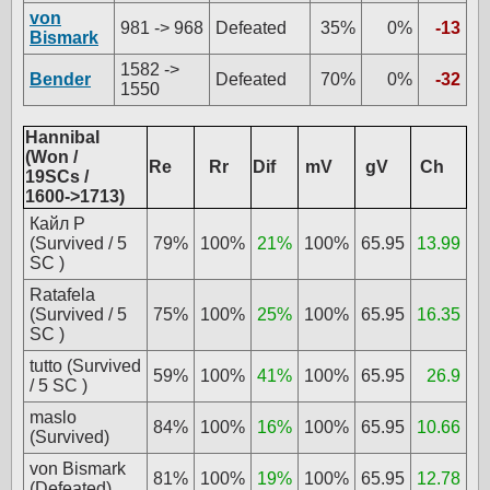
von
981 -> 968
Defeated
35%
0%
-13
Bismark
1582 ->
Bender
Defeated
70%
0%
-32
1550
Hannibal
(Won /
Re
Rr
Dif
mV
gV
Ch
19SCs /
1600->1713)
Кайл Р
(Survived / 5
79%
100%
21%
100%
65.95
13.99
SC )
Ratafela
(Survived / 5
75%
100%
25%
100%
65.95
16.35
SC )
tutto (Survived
59%
100%
41%
100%
65.95
26.9
/ 5 SC )
maslo
84%
100%
16%
100%
65.95
10.66
(Survived)
von Bismark
81%
100%
19%
100%
65.95
12.78
(Defeated)