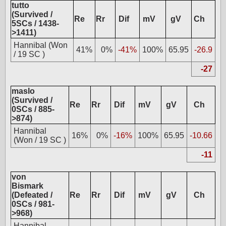
tutto
(Survived /
Re
Rr
Dif
mV
gV
Ch
5SCs / 1438-
>1411)
Hannibal (Won
41%
0%
-41%
100%
65.95
-26.9
/ 19 SC )
-27
maslo
(Survived /
Re
Rr
Dif
mV
gV
Ch
0SCs / 885-
>874)
Hannibal
16%
0%
-16%
100%
65.95
-10.66
(Won / 19 SC )
-11
von
Bismark
(Defeated /
Re
Rr
Dif
mV
gV
Ch
0SCs / 981-
>968)
Hannibal