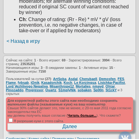
moderators; for alternate winning conditions:
reduced if original SC count of variant not reached
by winner)
Ch
: Change of rating: (Rr - Re) * mV * gV (loss
prevention, i.e. no negative changes, in case of
take-over or if applied by moderators)
< Назад в игру
Сейчас на сайте:
1
- Всего играют:
69
- Зарегистрированые:
3994
- Всего
страниц:
23535201
Начинающиеся игры:
3
- В ожидании замены:
1
- Активные игры:
15
-
Завершенные игры:
7150
Пользователей за сутки
(27)
:
ArtSoba
,
Asdal
,
Cherubaell
,
Demosfen
,
FES
,
Flame
,
fybsab
,
iOnik
,
Kasadorchik
,
Koch
,
Le Korzinqua
,
Lisichka-Pacifist
,
Lord Vezhlivogo Negativa
,
Misanthrope12
,
Mortalies
,
nmayd
,
Ohtar
,
Pinozaddo
,
Progressor
,
Quartz
,
S1mplyNik
,
sobaken
,
Sp00n
,
St1ckY
и 3
скрытых
Для корректной работы этого сайта нам необходимо сохранять
маленькие файлы (называемые куки) на ваш компьютер
.
Свыше 90% сайтов делают это, тем не менее, с 20-го мая 2011 года согласно
законодательства ЕС
мы должны получить ваше согласие (
Читать больше...
). Что скажете?
Я разрешаю куки с этого сайта.
Сообщество
|
Кодекс сайта
|
Правила игры
|
Техподдержка