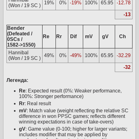
19%
0%
-19%
100%
65.95
-12.78
(Won / 19 SC )
-13
Bender
(Defeated /
Re
Rr
Dif
mV
gV
Ch
0SCs /
1582->1550)
Hannibal
49%
0%
-49%
100%
65.95
-32.29
(Won / 19 SC )
-32
Легенда:
Re
: Expected result (0%: Weaker performance,
100%: Stronger performance)
Rr
: Real result
mV
: Match value (weight reflecting the relative SC
difference in won PPSC games; reflects different
winning expectations in case of take-overs)
gV
: Game value (0-100; higher for larger variants;
includes modifier that may be applied by