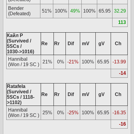
Bender
51%
100%
49%
100%
65.95
32.29
(Defeated)
113
Кайл Р
(Survived /
Re
Rr
Dif
mV
gV
Ch
5SCs /
1030->1016)
Hannibal
21%
0%
-21%
100%
65.95
-13.99
(Won / 19 SC )
-14
Ratafela
(Survived /
Re
Rr
Dif
mV
gV
Ch
5SCs / 1118-
>1102)
Hannibal
25%
0%
-25%
100%
65.95
-16.35
(Won / 19 SC )
-16