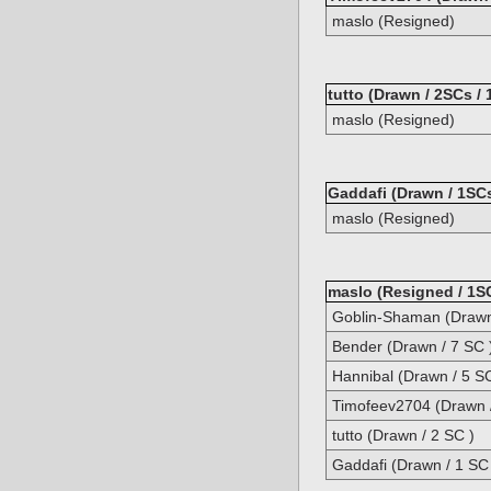
maslo (Resigned)
tutto (Drawn / 2SCs /
maslo (Resigned)
Gaddafi (Drawn / 1SCs
maslo (Resigned)
maslo (Resigned / 1S
Goblin-Shaman (Drawn
Bender (Drawn / 7 SC 
Hannibal (Drawn / 5 SC
Timofeev2704 (Drawn /
tutto (Drawn / 2 SC )
Gaddafi (Drawn / 1 SC