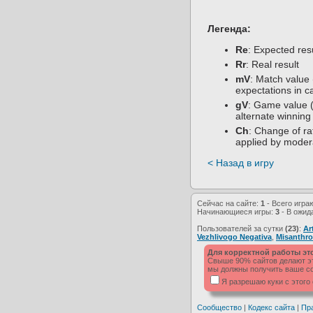
Легенда:
Re
: Expected re
Rr
: Real result
mV
: Match value 
expectations in c
gV
: Game value (
alternate winning
Ch
: Change of rat
applied by moder
< Назад в игру
Сейчас на сайте:
1
- Всего игра
Начинающиеся игры:
3
- В ожид
Пользователей за сутки
(23)
:
Ar
Vezhlivogo Negativa
,
Misanthr
Для корректной работы эт
Свыше 90% сайтов делают это
мы должны получить ваше со
Я разрешаю куки с этого
Сообщество
|
Кодекс сайта
|
Пр