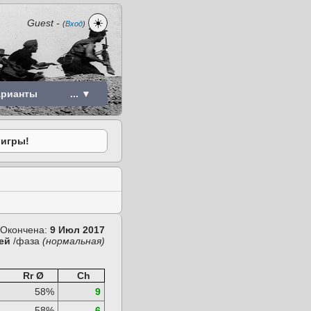
☀️
Guest
-
(
Вход
)
арианты
... ▼
 игры!
Окончена:
9 Июл 2017
ей
/фаза
(нормальная)
Rr Ø
Ch
58%
9
58%
6