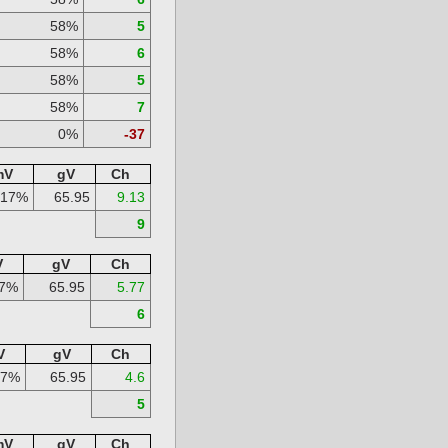
58%
5
58%
6
58%
5
58%
7
0%
-37
mV
gV
Ch
17%
65.95
9.13
9
V
gV
Ch
7%
65.95
5.77
6
V
gV
Ch
17%
65.95
4.6
5
mV
gV
Ch