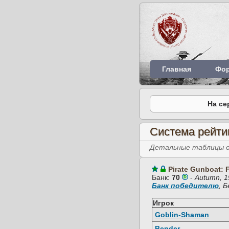
Главная
Фо
На се
Система рейти
Детальные таблицы об
Pirate Gunboat: 
Банк:
70
-
Autumn, 1
Банк победителю
, 
Игрок
Goblin-Shaman
Bender