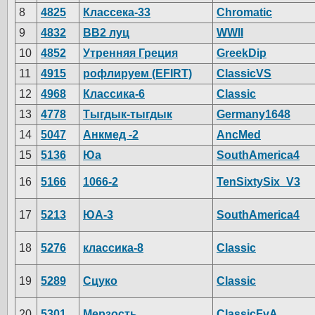
8
4825
Классека-33
Chromatic
9
4832
ВВ2 луц
WWII
10
4852
Утренняя Греция
GreekDip
11
4915
рофлируем (EFIRT)
ClassicVS
12
4968
Классика-6
Classic
13
4778
Тыгдык-тыгдык
Germany1648
14
5047
Анкмед -2
AncMed
15
5136
Юа
SouthAmerica4
16
5166
1066-2
TenSixtySix_V3
17
5213
ЮА-3
SouthAmerica4
18
5276
классика-8
Classic
19
5289
Сцуко
Classic
20
5301
Мерзость
ClassicFvA