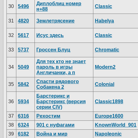
Диплоблиц номер
30
5496
Classic
н+88
31
4820
Землетрясение
Habelya
32
5617
Исус здесь
Classic
33
5737
Гроссен Блуц
Chromatic
Для тех кто не знает
34
5049
пароль в игры
Modern2
Англичанки, а п
Спасти рядового
35
5842
Colonial
Собакена 2
Барстерикс и
36
5934
Барстерикс (версия
Classic1898
серии CIV)
37
6316
Рехостим
Europe1600
38
6324
901 с нуфагами
KnownWorld_901
39
6182
Война и мир
Napoleonic