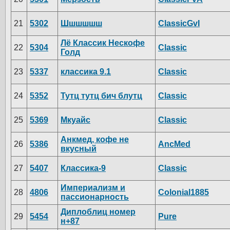
21
5302
Шшшшшш
ClassicGvI
Лё Классик Нескофе
22
5304
Classic
Голд
23
5337
классика 9.1
Classic
24
5352
Тутц тутц бич блутц
Classic
25
5369
Мкуайс
Classic
Анкмед, кофе не
26
5386
AncMed
вкусный
27
5407
Классика-9
Classic
Империализм и
28
4806
Colonial1885
пассионарность
Диплоблиц номер
29
5454
Pure
н+87