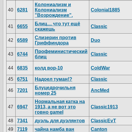
Колониализм и
40
6281
Колониализм
Colonial1885
"Возрождение".
Блиц.... что тут ещё
41
6655
Classic
скажешь
Слизерин против
42
6589
Duo
Гриффиндора
Профеминистический
43
6744
Classic
блиц
44
6835
колд вор-10
ColdWar
45
6751
Надоел туман!?
Classic
Блуцедрочильня
46
7201
AncMed
номер 25
Нормальная катка на
47
6947
1913, а не вот это
Classic1913
говно gameI
48
7341
дуэль для дуэлянтов
ClassicEvT
49
7119
чайна намба ван
Canton