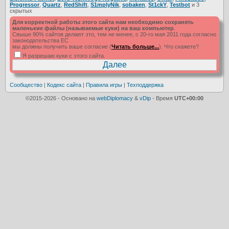
Progressor
,
Quartz
,
RedShift
,
S1mplyNik
,
sobaken
,
St1ckY
,
Testbot
и 3
скрытых
Для корректной работы этого сайта нам необходимо сохранять
маленькие файлы (называемые куки) на ваш компьютер
.
Свыше 90% сайтов делают это, тем не менее, с 20-го мая 2011 года согласно
законодательства ЕС
мы должны получить ваше согласие (
Читать больше...
). Что скажете?
Я разрешаю куки с этого сайта.
Сообщество
|
Кодекс сайта
|
Правила игры
|
Техподдержка
©2015-2026 - Основано на
webDiplomacy
&
vDip
- Время
UTC+00:00