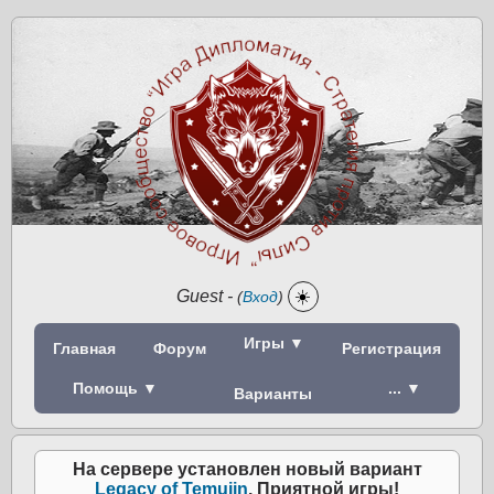
Guest
-
☀️
(
Вход
)
Игры ▼
Главная
Форум
Регистрация
Помощь ▼
... ▼
Варианты
На сервере установлен новый вариант
Legacy of Temujin
. Приятной игры!