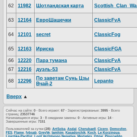
62
11982
Шотландская карта
Scottish_Clan_Wa
63
12164
ЕвроШашечки
ClassicFvA
64
12101
secret
ClassicFog
65
12163
Ириска
ClassicFGA
66
12220
Пара тумана
ClassicFvA
67
12216
дуэль-53
ClassicFvA
По заветам Сунь Цзы
68
12296
Lepanto
Вчай-2
Вверх
▲
Сейчас на сайте:
0
- Всего играют:
67
- Зарегистрированые:
3995
- Всего
страниц:
23537746
Начинающиеся игры:
3
- В ожидании замены:
0
- Активные игры:
14
-
Завершенные игры:
7151
Пользователей за сутки
(28)
:
ArtSoba
,
Asdal
,
Cherubaell
,
Cicero
,
Demosfen
,
FES
,
Flame
,
fybsab
,
GreyVe
,
Iamhim
,
Kasadorchik
,
Koch
,
Le Korzinqua
,
Lisichka-Pacifist
,
Lord Vezhlivogo Negativa
,
Mortalies
,
Ohtar
,
Pinozaddo
,