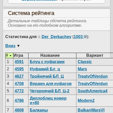
Система рейтинга
Детальные таблицы обсчета рейтинга.
Основано на elo-подобном алгоритме.
Статистика для
Der_Derkachev
(
1003
):
Вниз
▼
#
Игра
Название
Вариант
1
4591
Блуц с нуфагами
Classic
2
4595
Нуфажий Бл_ц
Mars
3
4627
Тройнячий БЛ_Ц
TreatyOfVerdun
4
4708
Верден для нуфагов
TreatyOfVerdun
5
4772
Четернячий БЛ_Ц-2
SouthAmerica4
Диплоблиц номер
6
4786
Modern2
н+80
7
4808
Балканы
BalkanWarsVI