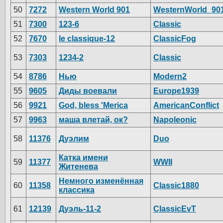
50
7272
Western World 901
WesternWorld_90
51
7300
123-6
Classic
52
7670
le classique-12
ClassicFog
53
7303
1234-2
Classic
54
8786
Нью
Modern2
55
9605
Диды воевали
Europe1939
56
9921
God, bless 'Merica
AmericanConflict
57
9963
маша влетай, ок?
Napoleonic
58
11376
Дуэлим
Duo
Катка имени
59
11377
WWII
Житенева
Немного изменённая
60
11358
Classic1880
классика
61
12139
Дуэль-11-2
ClassicEvT