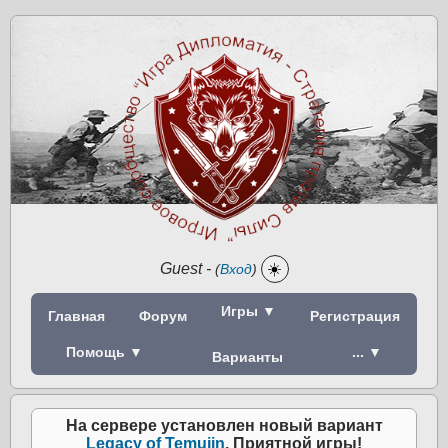
Guest
-
☀️
(
Вход
)
Игры ▼
Главная
Форум
Регистрация
Помощь ▼
... ▼
Варианты
На сервере установлен новый вариант
Legacy of Temujin
. Приятной игры!