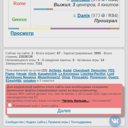
Rome
Выжил
.
3
центров,
4
юнитов
Danix
(973
/
R84
)
Greece
Проиграл
.
Просмотр
Сейчас на сайте:
2
- Всего играют:
67
- Зарегистрированые:
3995
- Всего
страниц:
23538728
Начинающиеся игры:
3
- В ожидании замены:
0
- Активные игры:
14
-
Завершенные игры:
7151
Пользователей за сутки
(22)
:
ArtSoba
,
Asdal
,
Cherubaell
,
Demosfen
,
FES
,
Flame
,
fybsab
,
iOnik
,
Kasadorchik
,
Le Korzinqua
,
Lisichka-Pacifist
,
Lord
Vezhlivogo Negativa
,
Misanthrope12
,
Ohtar
,
Pinozaddo
,
Progressor
,
Quartz
,
S1mplyNik
,
sobaken
и 3 скрытых
Для корректной работы этого сайта нам необходимо сохранять
маленькие файлы (называемые куки) на ваш компьютер
.
Свыше 90% сайтов делают это, тем не менее, с 20-го мая 2011 года согласно
законодательства ЕС
мы должны получить ваше согласие (
Читать больше...
). Что скажете?
Я разрешаю куки с этого сайта.
Сообщество
|
Кодекс сайта
|
Правила игры
|
Техподдержка