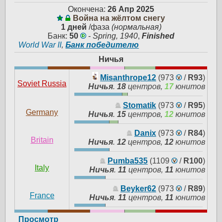
Окончена:
26 Апр 2025
Война на жёлтом снегу
1 дней
/фаза
(нормальная)
Банк:
50
-
Spring, 1940
,
Finished
World War II
,
Банк победителю
Ничья
Misanthrope12
(973
/
R93
)
Soviet Russia
Ничья
.
18
центров,
17
юнитов
Stomatik
(973
/
R95
)
Germany
Ничья
.
15
центров,
12
юнитов
Danix
(973
/
R84
)
Britain
Ничья
.
12
центров,
12
юнитов
Pumba535
(1109
/
R100
)
Italy
Ничья
.
11
центров,
11
юнитов
Beyker62
(973
/
R89
)
France
Ничья
.
11
центров,
11
юнитов
Просмотр