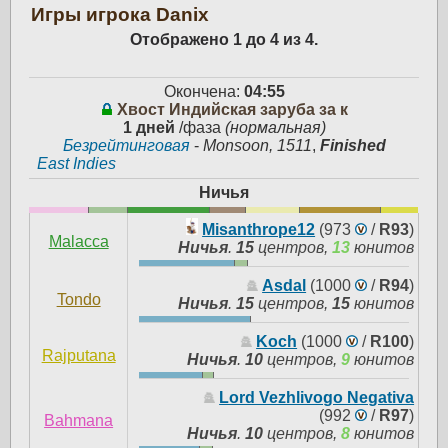
Игры игрока Danix
Отображено 1 до 4 из 4.
Окончена:
04:55
Хвост Индийская заруба за к
1 дней
/фаза
(нормальная)
Безрейтинговая
-
Monsoon, 1511
,
Finished
East Indies
Ничья
Misanthrope12
(973
/
R93
)
Malacca
Ничья
.
15
центров,
13
юнитов
Asdal
(1000
/
R94
)
Tondo
Ничья
.
15
центров,
15
юнитов
Koch
(1000
/
R100
)
Rajputana
Ничья
.
10
центров,
9
юнитов
Lord Vezhlivogo Negativa
(992
/
R97
)
Bahmana
Ничья
.
10
центров,
8
юнитов