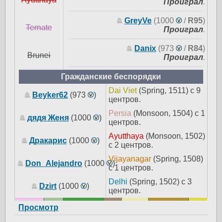
Проиграл
.
GreyVe
(1000
/
R95
)
Ternate
Проиграл
.
Danix
(973
/
R84
)
Brunei
Проиграл
.
Гражданские беспорядки
Dai Viet
(Spring, 1511) с 9
Beyker62
(973
)
центров.
Persia
(Monsoon, 1504) с 1
дядя Женя
(1000
)
центров.
Ayutthaya
(Monsoon, 1502)
Дракарис
(1000
)
с 2 центров.
Vijayanagar
(Spring, 1508)
Don_Alejandro
(1000
)
с 1 центров.
Delhi
(Spring, 1502) с 3
Dzirt
(1000
)
центров.
Просмотр