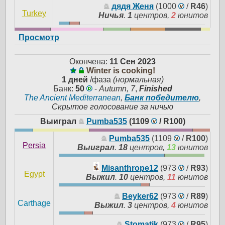
дядя Женя
(1000
/
R46
)
Turkey
Ничья
.
1
центров,
2
юнитов
Просмотр
Окончена:
11 Сен 2023
Winter is cooking!
1 дней
/фаза
(нормальная)
Банк:
50
-
Autumn, 7
,
Finished
The Ancient Mediterranean
,
Банк победителю
,
Скрытое голосование за ничью
Выиграл
Pumba535
(1109
/
R100
)
Pumba535
(1109
/
R100
)
Persia
Выиграл
.
18
центров,
13
юнитов
Misanthrope12
(973
/
R93
)
Egypt
Выжил
.
10
центров,
11
юнитов
Beyker62
(973
/
R89
)
Carthage
Выжил
.
3
центров,
4
юнитов
Stomatik
(973
/
R95
)