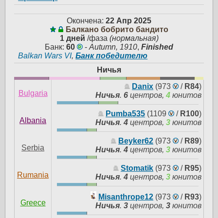
Окончена:
22 Апр 2025
Балкано бобрито бандито
1 дней
/фаза
(нормальная)
Банк:
60
-
Autumn, 1910
,
Finished
Balkan Wars VI
,
Банк победителю
Ничья
Danix
(973
/
R84
)
Bulgaria
Ничья
.
6
центров,
4
юнитов
Pumba535
(1109
/
R100
)
Albania
Ничья
.
4
центров,
3
юнитов
Beyker62
(973
/
R89
)
Serbia
Ничья
.
4
центров,
3
юнитов
Stomatik
(973
/
R95
)
Rumania
Ничья
.
4
центров,
3
юнитов
Misanthrope12
(973
/
R93
)
Greece
Ничья
.
3
центров,
3
юнитов