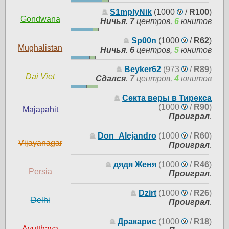
S1mplyNik
(1000
/
R100
)
Gondwana
Ничья
.
7
центров,
6
юнитов
Sp00n
(1000
/
R62
)
Mughalistan
Ничья
.
6
центров,
5
юнитов
Beyker62
(973
/
R89
)
Dai Viet
Сдался
.
7
центров,
4
юнитов
Секта веры в Тирекса
(1000
/
R90
)
Majapahit
Проиграл
.
Don_Alejandro
(1000
/
R60
)
Vijayanagar
Проиграл
.
дядя Женя
(1000
/
R46
)
Persia
Проиграл
.
Dzirt
(1000
/
R26
)
Delhi
Проиграл
.
Дракарис
(1000
/
R18
)
Ayutthaya