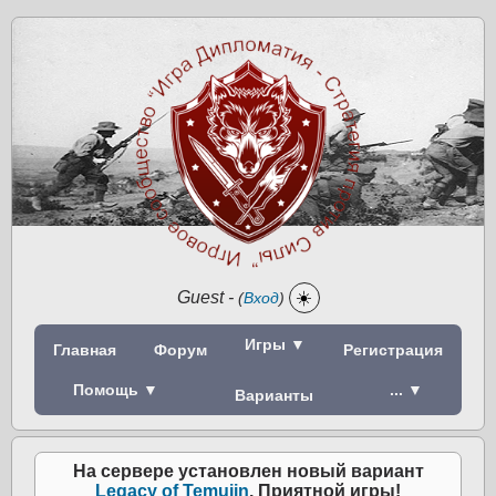
Guest
-
☀️
(
Вход
)
Игры ▼
Главная
Форум
Регистрация
Помощь ▼
... ▼
Варианты
На сервере установлен новый вариант
Legacy of Temujin
. Приятной игры!