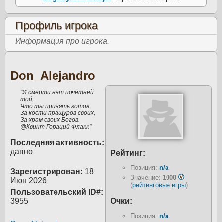
Профиль игрока
Информация про игрока.
Don_Alejandro
"И смерти нет почётней
той,
Что ты принять готов
За кости пращуров своих,
За храм своих Богов.
@Квинт Гораций Флакк"
Последняя активность:
давно
Рейтинг:
Позиция:
n/a
Зарегистрирован:
18
Значение:
1000
Июн 2026
(
рейтинговые игры
)
Пользовательский ID#:
3955
Очки:
Позиция:
n/a