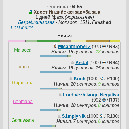
Окончена:
04:55
Хвост Индийская заруба за к
1 дней
/фаза
(нормальная)
Безрейтинговая
-
Monsoon, 1511
,
Finished
East Indies
Ничья
Misanthrope12
(973
/
R93
)
Malacca
Ничья
.
15
центров,
13
юнитов
Asdal
(1000
/
R94
)
Tondo
Ничья
.
15
центров,
15
юнитов
Koch
(1000
/
R100
)
Rajputana
Ничья
.
10
центров,
9
юнитов
Lord Vezhlivogo Negativa
(992
/
R97
)
Bahmana
Ничья
.
10
центров,
8
юнитов
S1mplyNik
(1000
/
R100
)
Gondwana
Ничья
.
7
центров,
6
юнитов