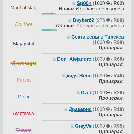
Sp00n
(1000
/
R62
)
Mughalistan
Ничья
.
6
центров,
5
юнитов
Beyker62
(973
/
R89
)
Dai Viet
Сдался
.
7
центров,
4
юнитов
Секта веры в Тирекса
(1000
/
R90
)
Majapahit
Проиграл
.
Don_Alejandro
(1000
/
R60
)
Vijayanagar
Проиграл
.
дядя Женя
(1000
/
R46
)
Persia
Проиграл
.
Dzirt
(1000
/
R26
)
Delhi
Проиграл
.
Дракарис
(1000
/
R18
)
Ayutthaya
Проиграл
.
GreyVe
(1000
/
R95
)
Ternate
Проиграл
.