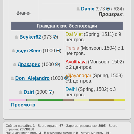
Danix
(973
/
R84
)
Brunei
Проиграл
.
Гражданские беспорядки
Dai Viet
(Spring, 1511) с 9
Beyker62
(973
)
центров.
Persia
(Monsoon, 1504) с 1
дядя Женя
(1000
)
центров.
Ayutthaya
(Monsoon, 1502)
Дракарис
(1000
)
с 2 центров.
Vijayanagar
(Spring, 1508)
Don_Alejandro
(1000
)
с 1 центров.
Delhi
(Spring, 1502) с 3
Dzirt
(1000
)
центров.
Просмотр
Сейчас на сайте:
1
- Всего играют:
67
- Зарегистрированые:
3995
- Всего
страниц:
23538158
Начинающиеся игры:
3
- В ожидании замены:
0
- Активные игры:
14
-