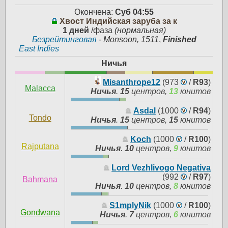
Окончена:
Суб 04:55
Хвост Индийская заруба за к
1 дней
/фаза
(нормальная)
Безрейтинговая
-
Monsoon, 1511
,
Finished
East Indies
Ничья
Misanthrope12
(973
/
R93
)
Malacca
Ничья
.
15
центров,
13
юнитов
Asdal
(1000
/
R94
)
Tondo
Ничья
.
15
центров,
15
юнитов
Koch
(1000
/
R100
)
Rajputana
Ничья
.
10
центров,
9
юнитов
Lord Vezhlivogo Negativa
(992
/
R97
)
Bahmana
Ничья
.
10
центров,
8
юнитов
S1mplyNik
(1000
/
R100
)
Gondwana
Ничья
.
7
центров,
6
юнитов