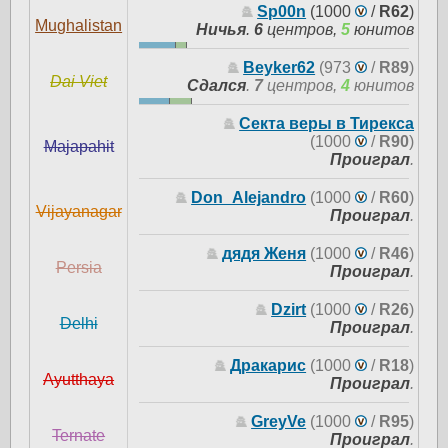
Sp00n
(1000
/
R62
)
Mughalistan
Ничья
.
6
центров,
5
юнитов
Beyker62
(973
/
R89
)
Dai Viet
Сдался
.
7
центров,
4
юнитов
Секта веры в Тирекса
(1000
/
R90
)
Majapahit
Проиграл
.
Don_Alejandro
(1000
/
R60
)
Vijayanagar
Проиграл
.
дядя Женя
(1000
/
R46
)
Persia
Проиграл
.
Dzirt
(1000
/
R26
)
Delhi
Проиграл
.
Дракарис
(1000
/
R18
)
Ayutthaya
Проиграл
.
GreyVe
(1000
/
R95
)
Ternate
Проиграл
.