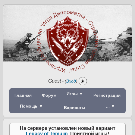
Guest
-
☀️
(
Вход
)
Игры ▼
Главная
Форум
Регистрация
Помощь ▼
... ▼
Варианты
На сервере установлен новый вариант
Legacy of Temujin
. Приятной игры!