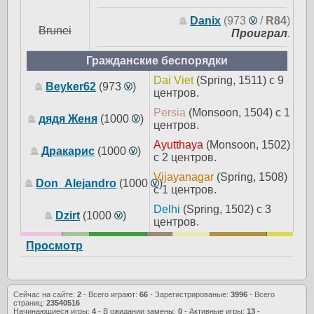
Danix
(973
/
R84
)
Brunei
Проиграл
.
Гражданские беспорядки
Dai Viet
(Spring, 1511) с 9
Beyker62
(973
)
центров.
Persia
(Monsoon, 1504) с 1
дядя Женя
(1000
)
центров.
Ayutthaya
(Monsoon, 1502)
Дракарис
(1000
)
с 2 центров.
Vijayanagar
(Spring, 1508)
Don_Alejandro
(1000
)
с 1 центров.
Delhi
(Spring, 1502) с 3
Dzirt
(1000
)
центров.
Просмотр
Сейчас на сайте:
2
- Всего играют:
66
- Зарегистрированые:
3996
- Всего
страниц:
23540516
Начинающиеся игры:
4
- В ожидании замены:
0
- Активные игры:
13
-