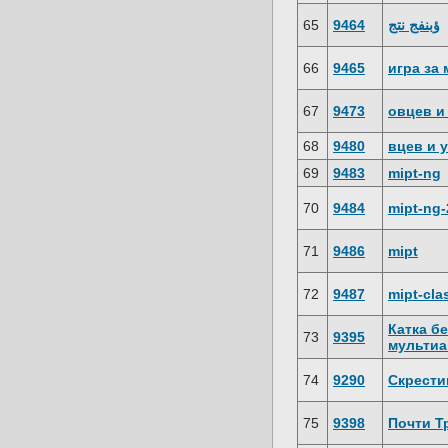
65
9464
ؤبنفج نتج
66
9465
игра за 
67
9473
овцев и
68
9480
вцев и 
69
9483
mipt-ng
70
9484
mipt-ng-
71
9486
mipt
72
9487
mipt-cla
Катка б
73
9395
мультиа
74
9290
Скрести
75
9398
Почти Т