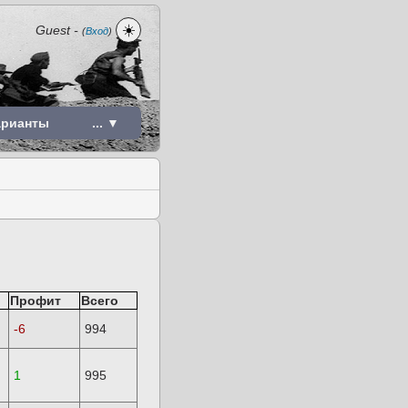
☀️
Guest
-
(
Вход
)
арианты
... ▼
Профит
Всего
-6
994
1
995