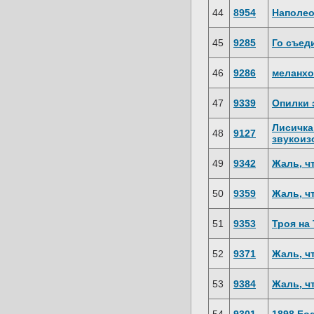
44
8954
Наполе
45
9285
Го съед
46
9286
меланхо
47
9339
Опилки 
Лисичка
48
9127
звукоиз
49
9342
Жаль, чт
50
9359
Жаль, чт
51
9353
Троя на
52
9371
Жаль, чт
53
9384
Жаль, чт