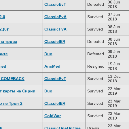
06 Jun
ClassicEvT
Defeated
2018
07 Jun
2.0
ClassicFvA
Survived
2018
08 Jun
.(0)²
ClassicFvA
Survived
2018
08 Jun
на троих
ClassicIER
Defeated
2018
09 Jun
анте
Duo
Defeated
2018
15 Jun
med
AncMed
Resigned
2018
13 Dec
х COMEBACK
ClassicEvT
Survived
2018
22 Mar
ет карты на Сирии
Duo
Survived
2019
23 Mar
о не Троя-2
ClassicIER
Survived
2019
23 Mar
ColdWar
Survived
2019
23 Mar
6
ClassicOneOnOne
Drawn