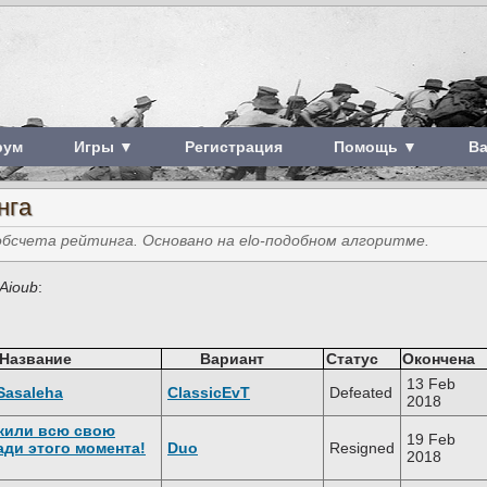
рум
Игры ▼
Регистрация
Помощь ▼
В
нга
счета рейтинга. Основано на elo-подобном алгоритме.
Aioub
:
Название
Вариант
Статус
Окончена
13 Feb
Sasaleha
ClassicEvT
Defeated
2018
жили всю свою
19 Feb
ади этого момента!
Duo
Resigned
2018