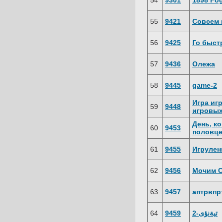
54
9301
1898 Fog
55
9421
Совсем 
56
9425
Го быст
57
9436
Олежа
58
9445
game-2
Игра иг
59
9448
игровы
День, к
60
9453
половце
61
9455
Игруле
62
9456
Мочим 
63
9457
аптрвпр
64
9459
تيةنؤى-2