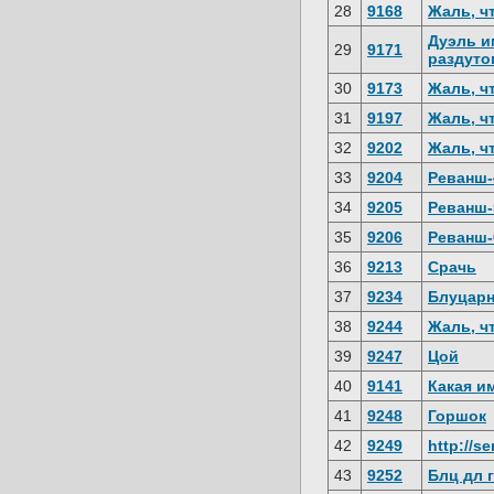
28
9168
Жаль, чт
Дуэль и
29
9171
раздуто
30
9173
Жаль, чт
31
9197
Жаль, чт
32
9202
Жаль, чт
33
9204
Реванш-
34
9205
Реванш-
35
9206
Реванш-
36
9213
Срачь
37
9234
Блуцар
38
9244
Жаль, чт
39
9247
Цой
40
9141
Какая и
41
9248
Горшок
42
9249
http://s
43
9252
Блц дл 