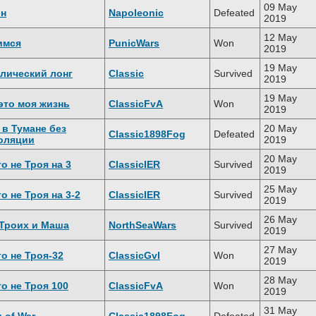
09 May
он
Napoleonic
Defeated
2019
12 May
имся
PunicWars
Won
2019
19 May
лический лонг
Classic
Survived
2019
19 May
это моя жизнь
ClassicFvA
Won
2019
 в Тумане без
20 May
Classic1898Fog
Defeated
оляции
2019
20 May
о не Троя на 3
ClassicIER
Survived
2019
25 May
о не Троя на 3-2
ClassicIER
Survived
2019
26 May
 Троих и Маша
NorthSeaWars
Survived
2019
27 May
о не Троя-32
ClassicGvI
Won
2019
28 May
о не Троя 100
ClassicFvA
Won
2019
31 May