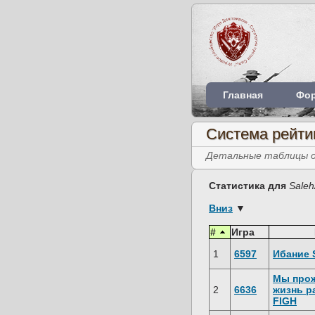
Главная
Фо
Система рейти
Детальные таблицы об
Статистика для
Saleh
Вниз
▼
#
Игра
1
6597
Ибание 
Мы про
2
6636
жизнь р
FIGH