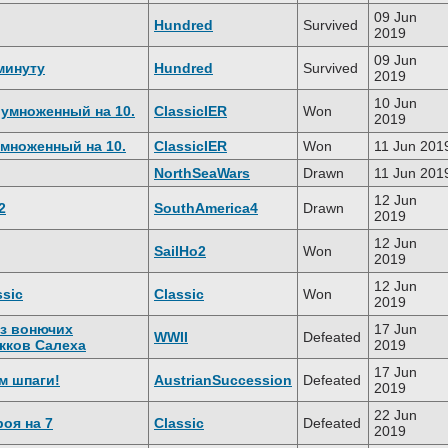
09 Jun
Hundred
Survived
2019
09 Jun
минуту
Hundred
Survived
2019
10 Jun
 умноженный на 10.
ClassicIER
Won
2019
умноженный на 10.
ClassicIER
Won
11 Jun 201
NorthSeaWars
Drawn
11 Jun 201
12 Jun
2
SouthAmerica4
Drawn
2019
12 Jun
SailHo2
Won
2019
12 Jun
ssic
Classic
Won
2019
ез вонючих
17 Jun
WWII
Defeated
кков Салеха
2019
17 Jun
м шпаги!
AustrianSuccession
Defeated
2019
22 Jun
роя на 7
Classic
Defeated
2019