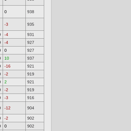
0
938
-3
935
9
-4
931
9
-4
927
9
0
927
9
10
937
9
-16
921
9
-2
919
9
2
921
9
-2
919
9
-3
916
9
-12
904
9
-2
902
9
0
902