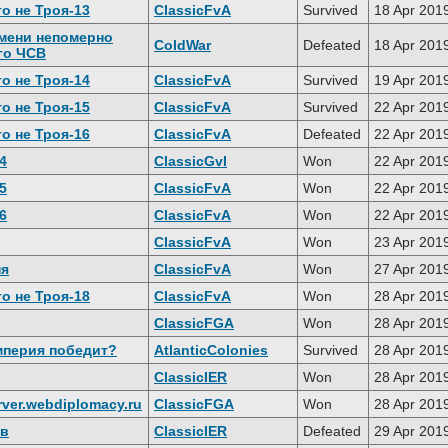
о не Троя-13
ClassicFvA
Survived
18 Apr 201
мени непомерно
ColdWar
Defeated
18 Apr 201
го ЧСВ
о не Троя-14
ClassicFvA
Survived
19 Apr 201
о не Троя-15
ClassicFvA
Survived
22 Apr 201
о не Троя-16
ClassicFvA
Defeated
22 Apr 201
4
ClassicGvI
Won
22 Apr 201
5
ClassicFvA
Won
22 Apr 201
6
ClassicFvA
Won
22 Apr 201
ClassicFvA
Won
23 Apr 201
ня
ClassicFvA
Won
27 Apr 201
о не Троя-18
ClassicFvA
Won
28 Apr 201
ClassicFGA
Won
28 Apr 201
мперия победит?
AtlanticColonies
Survived
28 Apr 201
ClassicIER
Won
28 Apr 201
erver.webdiplomacy.ru
ClassicFGA
Won
28 Apr 201
гв
ClassicIER
Defeated
29 Apr 201