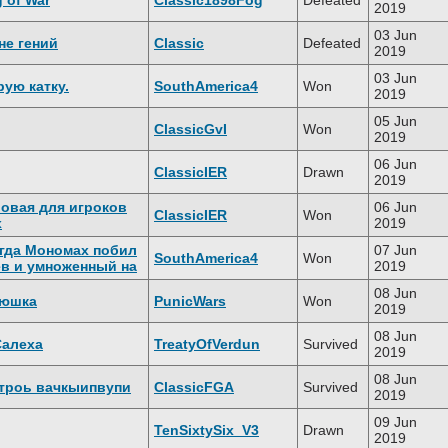
 of War
Classic1898Fog
Defeated
2019
03 Jun
не гений
Classic
Defeated
2019
03 Jun
рую катку.
SouthAmerica4
Won
2019
05 Jun
ClassicGvI
Won
2019
06 Jun
ClassicIER
Drawn
2019
ровая для игроков
06 Jun
ClassicIER
Won
х
2019
огда Мономах побил
07 Jun
SouthAmerica4
Won
в и умноженный на
2019
08 Jun
нюшка
PunicWars
Won
2019
08 Jun
Салеха
TreatyOfVerdun
Survived
2019
08 Jun
троь вачкыипвупи
ClassicFGA
Survived
2019
09 Jun
TenSixtySix_V3
Drawn
2019