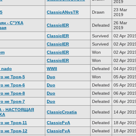
2019
23 Mar
5
ClassicANvsTR
Drawn
2019
ян - С"УКА
26 Mar
ClassicIER
Defeated
зая
2019
ClassicIER
Survived
02 Apr 201
ClassicIER
Survived
02 Apr 201
em
ClassicIER
Won
02 Apr 201
ClassicIER
Won
02 Apr 201
a nado
WWII
Defeated
04 Apr 201
о не Троя-5
Duo
Won
05 Apr 201
о не Троя-6
Duo
Defeated
05 Apr 201
о не Троя-8
Duo
Defeated
06 Apr 201
о не Троя-7
Duo
Defeated
06 Apr 201
А - НАСТОЯЩАЯ
ClassicCroatia
Defeated
14 Apr 201
КА
о не Троя-11
ClassicFvA
Defeated
18 Apr 201
о не Троя-12
ClassicFvA
Defeated
18 Apr 201