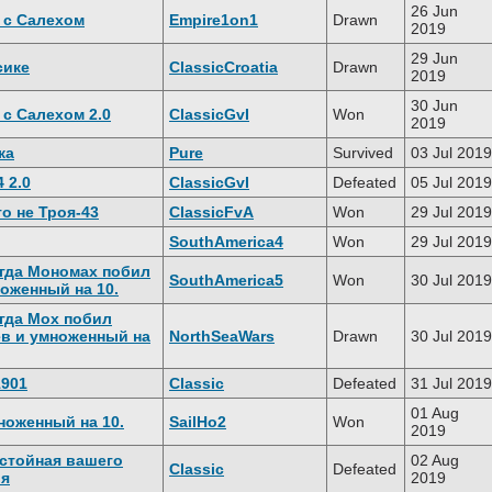
26 Jun
 с Салехом
Empire1on1
Drawn
2019
29 Jun
сике
ClassicCroatia
Drawn
2019
30 Jun
 с Салехом 2.0
ClassicGvI
Won
2019
ка
Pure
Survived
03 Jul 2019
 2.0
ClassicGvI
Defeated
05 Jul 2019
о не Троя-43
ClassicFvA
Won
29 Jul 2019
SouthAmerica4
Won
29 Jul 2019
огда Мономах побил
SouthAmerica5
Won
30 Jul 2019
ноженный на 10.
огда Мох побил
в и умноженный на
NorthSeaWars
Drawn
30 Jul 2019
1901
Classic
Defeated
31 Jul 2019
01 Aug
ноженный на 10.
SailHo2
Won
2019
остойная вашего
02 Aug
Classic
Defeated
ия
2019