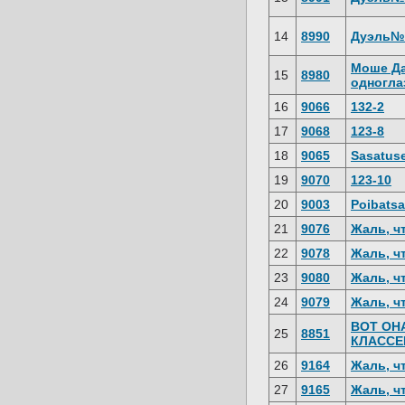
14
8990
Дуэль№
Моше Да
15
8980
одногла
16
9066
132-2
17
9068
123-8
18
9065
Sasatus
19
9070
123-10
20
9003
Poibats
21
9076
Жаль, чт
22
9078
Жаль, чт
23
9080
Жаль, чт
24
9079
Жаль, чт
ВОТ ОН
25
8851
КЛАССЕ
26
9164
Жаль, чт
27
9165
Жаль, чт