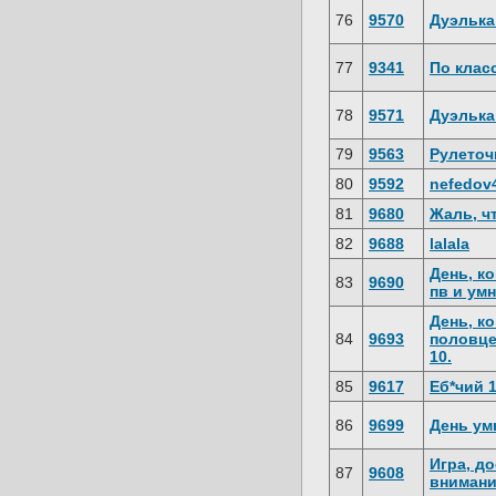
76
9570
Дуэлька
77
9341
По клас
78
9571
Дуэлька
79
9563
Рулеточ
80
9592
nefedov4
81
9680
Жаль, чт
82
9688
lalala
День, к
83
9690
пв и ум
День, к
84
9693
половце
10.
85
9617
Еб*чий 
86
9699
День ум
Игра, д
87
9608
вниман