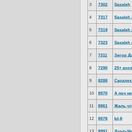
3
7302
Sasaleh
4
7317
Sasaleh 
5
7319
Sasaleh 2
6
7323
Sasaleh 
7
7311
Зигор Д
8
7290
25+ anc
9
8288
Сасале
10
8970
А поч н
11
8961
Жаль чт
12
8978
Ы-8
13
8991
Дуэль№