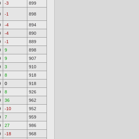
9
-3
899
9
-1
898
9
-4
894
9
-4
890
9
-1
889
9
9
898
9
9
907
9
3
910
9
8
918
9
0
918
9
8
926
9
36
962
9
-10
952
9
7
959
9
27
986
9
-18
968