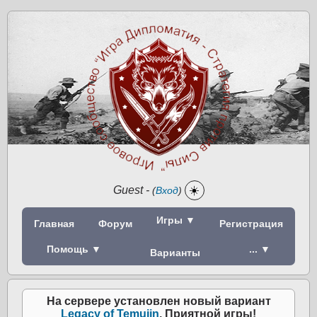
Guest
-
☀️
(
Вход
)
Игры ▼
Главная
Форум
Регистрация
Помощь ▼
... ▼
Варианты
На сервере установлен новый вариант
Legacy of Temujin
. Приятной игры!