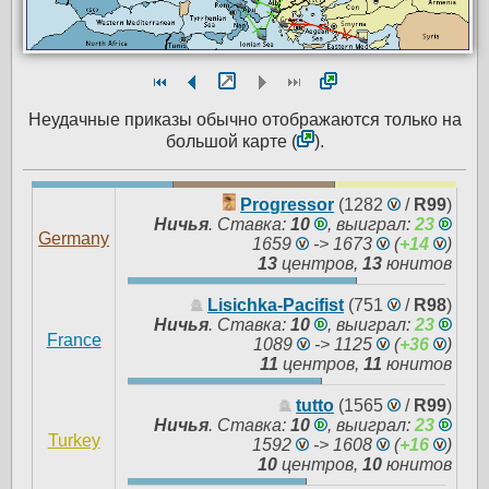
Неудачные приказы обычно отображаются только на
большой карте (
).
Progressor
(1282
/
R99
)
Ничья
.
Ставка:
10
, выиграл:
23
Germany
1659
-> 1673
(
+14
)
13
центров,
13
юнитов
Lisichka-Pacifist
(751
/
R98
)
Ничья
.
Ставка:
10
, выиграл:
23
France
1089
-> 1125
(
+36
)
11
центров,
11
юнитов
tutto
(1565
/
R99
)
Ничья
.
Ставка:
10
, выиграл:
23
Turkey
1592
-> 1608
(
+16
)
10
центров,
10
юнитов