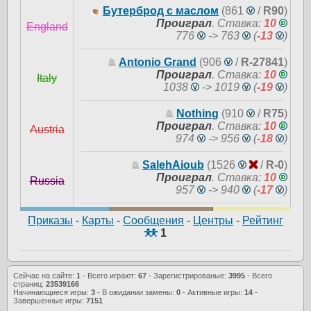
Бутерброд с маслом
(861
/
R90
)
Проиграл
.
Ставка:
10
England
776
-> 763
(
-13
)
Antonio Grand
(906
/
R-27841
)
Проиграл
.
Ставка:
10
Italy
1038
-> 1019
(
-19
)
Nothing
(910
/
R75
)
Проиграл
.
Ставка:
10
Austria
974
-> 956
(
-18
)
SalehAioub
(1526
/
R-0
)
Проиграл
.
Ставка:
10
Russia
957
-> 940
(
-17
)
Приказы
-
Карты
-
Сообщения
-
Центры
-
Рейтинг
1
Сейчас на сайте:
1
- Всего играют:
67
- Зарегистрированые:
3995
- Всего
страниц:
23539166
Начинающиеся игры:
3
- В ожидании замены:
0
- Активные игры:
14
-
Завершенные игры:
7151