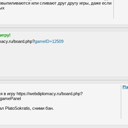
овыпиливаются или сливают друг другу игры, даже если
вых
игру!
macy.ru/board.php?
gameID=12509
Pl
 в игру https://webdiplomacy.ru/board.php?
gamePanel
л PlatoSokratis, сними бан.