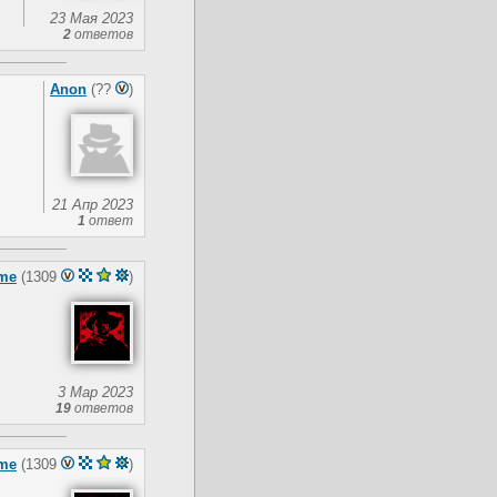
23 Мая 2023
2
ответов
Anon
(??
)
21 Апр 2023
1
ответ
me
(1309
)
3 Мар 2023
19
ответов
me
(1309
)