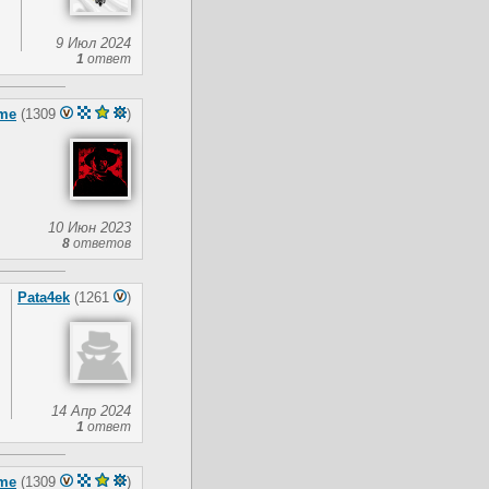
9 Июл 2024
1
ответ
me
(1309
)
10 Июн 2023
8
ответов
Pata4ek
(1261
)
14 Апр 2024
1
ответ
me
(1309
)