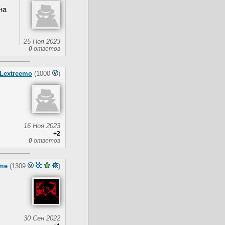
на
25 Ноя 2023
0
ответов
Lextreemo
(1000
)
16 Ноя 2023
+2
0
ответов
me
(1309
)
30 Сен 2022