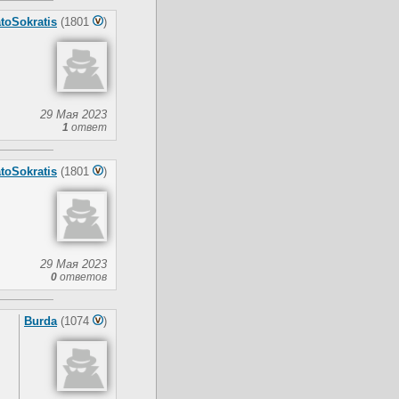
atoSokratis
(1801
)
29 Мая 2023
1
ответ
atoSokratis
(1801
)
29 Мая 2023
0
ответов
Burda
(1074
)