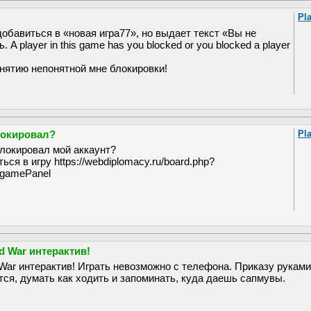
Pl
добавиться в «новая игра77», но выдает текст «Вы не
 A player in this game has you blocked or you blocked a player
нятию непонятной мне блокировки!
локировал?
Pl
блокировал мой аккаунт?
ься в игру https://webdiplomacy.ru/board.php?
gamePanel
d War интерактив!
 War интерактив! Играть невозможно с телефона. Приказу руками
тся, думать как ходить и запоминать, куда даешь сапмувы.