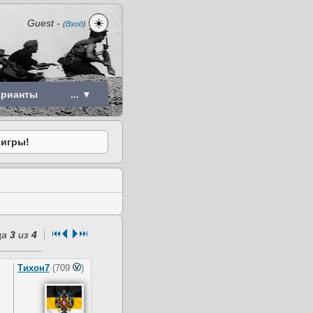
☀️
Guest
-
(
Вход
)
арианты
... ▼
 игры!
ца
3
из
4
Тихон7
(709
)