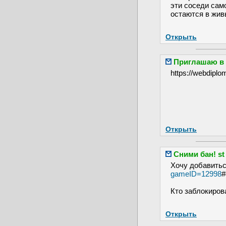
эти соседи сам
остаются в жи
Открыть
Приглашаю в 
https://webdiplo
Открыть
Сними бан! st
Хочу добавиться
gameID=12998
#
Кто заблокирова
Открыть