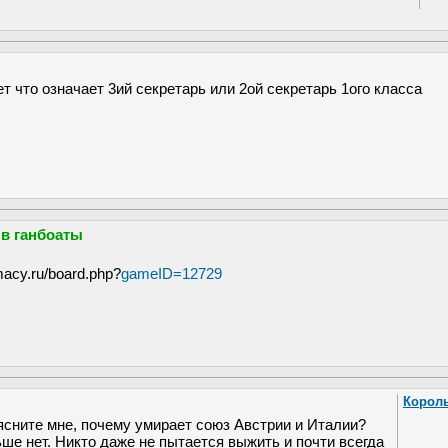
т что означает 3ий секретарь или 2ой секретарь 1ого класса
в ганбоаты
macy.ru/board.php?
gameID=12729
Корол
сните мне, почему умирает союз Австрии и Италии?
ьше нет. Никто даже не пытается выжить и почти всегда