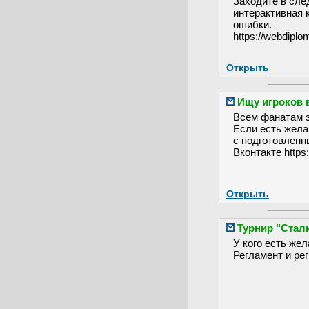
Заходите в сле
интерактивная к
ошибки.
https://webdiplo
Открыть
Ищу игроков 
Всем фанатам э
Если есть жела
с подготовленн
Вконтакте https:
Открыть
Турнир "Стал
У кого есть же
Регламент и рег