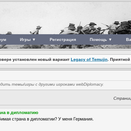
рум
Игры ▼
Регистрация
Помощь ▼
В
рвере установлен новый вариант
Legacy of Temujin
. Приятной
дить темы/игры с другими игроками webDiplomacy.
Страни
ана в дипломатию
бимая страна в дипломатии? У меня Германия.