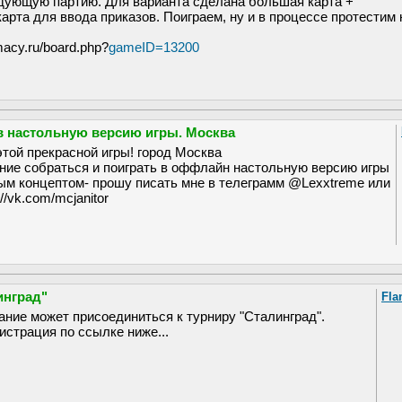
дующую партию. Для варианта сделана большая карта +
арта для ввода приказов. Поиграем, ну и в процессе протестим 
macy.ru/board.php?
gameID=13200
в настольную версию игры. Москва
той прекрасной игры! город Москва
ние собраться и поиграть в оффлайн настольную версию игры
ым концептом- прошу писать мне в телеграмм @Lexxtreme или
//vk.com/mcjanitor
инград"
Fla
лание может присоединиться к турниру "Сталинград".
истрация по ссылке ниже...