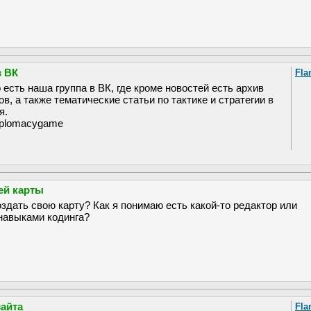
в ВК
Fla
есть наша группа в ВК, где кроме новостей есть архив
, а также тематические статьи по тактике и стратегии в
я.
diplomacygame
ей карты
оздать свою карту? Как я понимаю есть какой-то редактор или
навыками кодинга?
айта
Fla