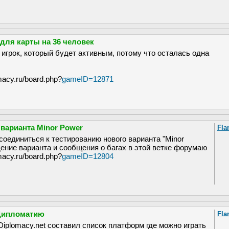
для карты на 36 человек
 игрок, который будет активным, потому что осталась одна
macy.ru/board.php?
gameID=12871
 варианта Minor Power
Fla
оединиться к тестированию нового варианта "Minor
ение варианта и сообщения о багах в этой ветке форумаю
macy.ru/board.php?
gameID=12804
 Дипломатию
Fla
Diplomacy.net составил список платформ где можно играть