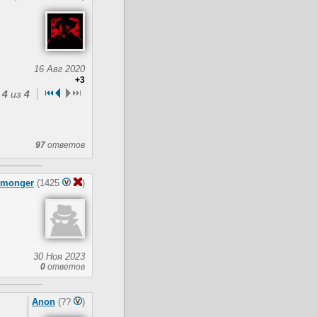
16 Авг 2020
+3
а
4
из
4
97
ответов
monger
(1425
)
30 Ноя 2023
0
ответов
Anon
(??
)