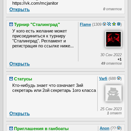
https://vk.com/mcjanitor
Открыть
0
ответов
Турнир "Сталинград"
Flame
(1309
)
У кого есть желание может
присоединиться к турниру
"Сталинград". Регламент и
регистрация по ссылке ниже...
30 Сен 2022
+1
Открыть
49
ответов
Статусы
Varfi
(688
)
Кто-нибудь знает что означает 3ий
секретарь или 2ой секретарь 1ого класса
25 Сен 2023
Открыть
1
ответ
Приглашения в ганбоаты
Anon
(??
)