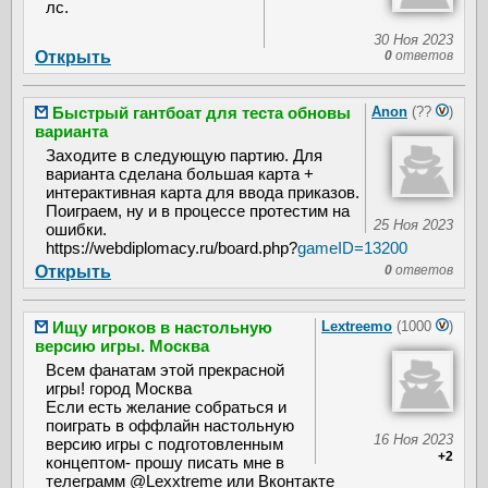
лс.
30 Ноя 2023
Открыть
0
ответов
Быстрый гантбоат для теста обновы
Anon
(??
)
варианта
Заходите в следующую партию. Для
варианта сделана большая карта +
интерактивная карта для ввода приказов.
Поиграем, ну и в процессе протестим на
25 Ноя 2023
ошибки.
https://webdiplomacy.ru/board.php?
gameID=13200
Открыть
0
ответов
Ищу игроков в настольную
Lextreemo
(1000
)
версию игры. Москва
Всем фанатам этой прекрасной
игры! город Москва
Если есть желание собраться и
поиграть в оффлайн настольную
16 Ноя 2023
версию игры с подготовленным
+2
концептом- прошу писать мне в
телеграмм @Lexxtreme или Вконтакте