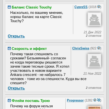
Баланс Classic Touchy
CypreSS
(1018
)
Насколько, по вашему мнению,
хорош баланс на карте Classic
Touchy?
21 Дек 2022
Открыть
2
ответов
Скорость и эффект
ChrisSwiss
(922
)
Почему такая спешномть со
сроками? Безымянный- согласен
но когда переговоры решаются
зачем такие тесные сроки. Я хотел
участвовать в новом варианте
21 Ноя 2022
Ankara crescent - не набралось 7
человек - тоже из-за спешности. Куда вы все
спешите?
Открыть
2
ответов
Флейм поставь Трою
Progressor
(1282
)
Почему на форум нельзя