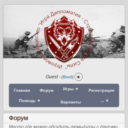
Guest
-
☀️
(
Вход
)
Игры ▼
Главная
Форум
Регистрация
Помощь ▼
... ▼
Варианты
Форум
Место где можно обсудить темы/игры с другими