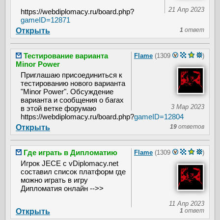
21 Апр 2023
https://webdiplomacy.ru/board.php?
gameID=12871
Открыть
1
ответ
Тестирование варианта
Flame
(1309
)
Minor Power
Приглашаю присоединиться к
тестированию нового варианта
"Minor Power". Обсуждение
варианта и сообщения о багах
3 Мар 2023
в этой ветке форумаю
https://webdiplomacy.ru/board.php?
gameID=12804
Открыть
19
ответов
Где играть в Дипломатию
Flame
(1309
)
Игрок JECE с vDiplomacy.net
составил список платформ где
можно играть в игру
Дипломатия онлайн -->>
11 Апр 2023
Открыть
1
ответ