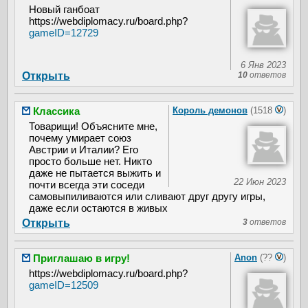
Новый ганбоат
https://webdiplomacy.ru/board.php?
gameID=12729
6 Янв 2023
Открыть
10
ответов
Классика
Король демонов
(1518
)
Товарищи! Объясните мне,
почему умирает союз
Австрии и Италии? Его
просто больше нет. Никто
даже не пытается выжить и
22 Июн 2023
почти всегда эти соседи
самовыпиливаются или сливают друг другу игры,
даже если остаются в живых
Открыть
3
ответов
Приглашаю в игру!
Anon
(??
)
https://webdiplomacy.ru/board.php?
gameID=12509