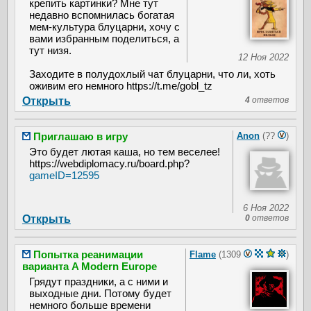
крепить картинки? Мне тут
недавно вспомнилась богатая
мем-культура блуцарни, хочу с
вами избранным поделиться, а
тут низя.
12 Ноя 2022
Заходите в полудохлый чат блуцарни, что ли, хоть
оживим его немного https://t.me/gobl_tz
Открыть
4
ответов
Приглашаю в игру
Anon
(??
)
Это будет лютая каша, но тем веселее!
https://webdiplomacy.ru/board.php?
gameID=12595
6 Ноя 2022
Открыть
0
ответов
Попытка реанимации
Flame
(1309
)
варианта A Modern Europe
Грядут праздники, а с ними и
выходные дни. Потому будет
немного больше времени