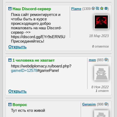
Наш Discord-сервер
Flame
(1309
)
Пока сайт ремонтируется и
чтобы быть в курсе
происходящего добро
пожаловать на наш Discord-
сервер ->>
18 Мар 2023
https://discord.gg/EYr9sERN5U
Присоединяйтесь!
Открыть
0
ответов
1 человека не хватает
men
(883
)
https://webdiplomacy.ru/board.php?
gameID=12578
#gamePanel
8 Ноя 2022
Открыть
1
ответ
Вопрос
Gerasim
(998
)
Тут есть кто живой