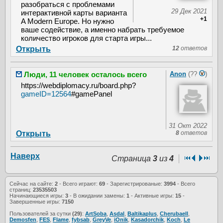
разобраться с проблемами
29 Дек 2021
интерактивной карты варианта
+1
A Modern Europe. Но нужно
ваше содействие, а именно набрать требуемое
количество игроков для старта игры...
Открыть
12
ответов
Люди, 11 человек осталось всего
Anon
(??
)
https://webdiplomacy.ru/board.php?
gameID=12564
#gamePanel
31 Окт 2022
Открыть
8
ответов
Наверх
Страница
3
из
4
Сейчас на сайте:
2
- Всего играют:
69
- Зарегистрированые:
3994
- Всего
страниц:
23535503
Начинающиеся игры:
3
- В ожидании замены:
1
- Активные игры:
15
-
Завершенные игры:
7150
Пользователей за сутки
(29)
:
ArtSoba
,
Asdal
,
Baltikaplus
,
Cherubaell
,
Demosfen
,
FES
,
Flame
,
fybsab
,
GreyVe
,
iOnik
,
Kasadorchik
,
Koch
,
Le