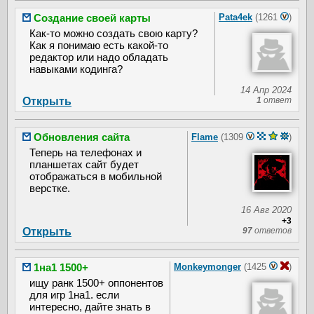
Создание своей карты
Pata4ek
(1261
)
Как-то можно создать свою карту?
Как я понимаю есть какой-то
редактор или надо обладать
навыками кодинга?
14 Апр 2024
Открыть
1
ответ
Обновления сайта
Flame
(1309
)
Теперь на телефонах и
планшетах сайт будет
отображаться в мобильной
верстке.
16 Авг 2020
+3
Открыть
97
ответов
1на1 1500+
Monkeymonger
(1425
)
ищу ранк 1500+ оппонентов
для игр 1на1. если
интересно, дайте знать в