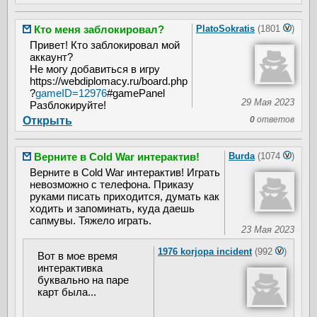
Кто меня заблокировал?
PlatoSokratis
(1801
)
Привет! Кто заблокировал мой
аккаунт?
Не могу добавиться в игру
https://webdiplomacy.ru/board.php
?
gameID=12976
#gamePanel
29 Мая 2023
Разблокируйте!
Открыть
0
ответов
Верните в Cold War интерактив!
Burda
(1074
)
Верните в Cold War интерактив! Играть
невозможно с телефона. Приказу
руками писать приходится, думать как
ходить и запоминать, куда даешь
сапмувы. Тяжело играть.
23 Мая 2023
1976 korjopa incident
(992
)
Вот в мое время
интерактивка
буквально на паре
карт была...