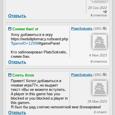
29 Сен 2022
+2
Открыть
8
ответов
Сними бан! st
PlatoSokratis
(1801
)
Хочу добавиться в игру
https://webdiplomacy.ru/board.php
?
gameID=12998
#gamePanel
Кто заблокировал PlatoSokratis,
4 Июн 2023
сними бан.
Открыть
0
ответов
Снять блок
PlatoSokratis
(1801
)
Привет! Хотел добавиться в
«новая игра77», но выдает
текст «Вы не можете вступить.
A player in this game has you
blocked or you blocked a player in
29 Мая 2023
this game».
Я был бы рад снятию непонятной мне блокировки!
Открыть
1
ответ