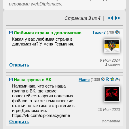
игроками webDiplomacy.
Страница
3
из
4
Любимая страна в дипломатию
Тихон7
(709
)
Какая у вас любимая страна в
дипломатии? У меня Германия.
9 Июл 2024
Открыть
1
ответ
Наша группа в ВК
Flame
(1309
)
Напоминаю, что есть наша
группа в ВК, где кроме
новостей есть архив полезных
файлов, а также тематические
статьи по тактике и стратегии в
10 Июн 2023
игре Дипломатия.
https://vk.com/diplomacygame
Открыть
8
ответов