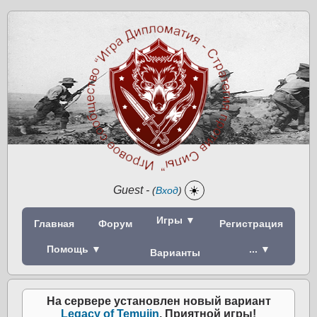
Guest
-
☀️
(
Вход
)
Игры ▼
Главная
Форум
Регистрация
Помощь ▼
... ▼
Варианты
На сервере установлен новый вариант
Legacy of Temujin
. Приятной игры!