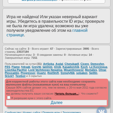
Игра не найдена! Или указан неверный вариант
игры. Убедитесь в правильности ID игры; проверьте
не была ли игра удалена; возможно вы уже
получили уведомление об этом на
главной
странице
.
Сейчас на сайте:
3
- Всего играют:
67
- Зарегистрированые:
3995
- Всего
страниц:
23537184
Начинающиеся игры:
3
- В ожидании замены:
0
- Активные игры:
14
-
Завершенные игры:
7151
Пользователей за сутки
(31)
:
ArtSoba
,
Asdal
,
Cherubaell
,
Cicero
,
Demosfen
,
FES
,
Flame
,
fybsab
,
GreyVe
,
Iamhim
,
iOnik
,
Kasadorchik
,
Koch
,
Le Korzinqua
,
Lisichka-Pacifist
,
Lord Vezhlivogo Negativa
,
Misanthrope12
,
Mortalies
,
Ohtar
,
Pinozaddo
,
Progressor
,
Quartz
,
RedShift
,
S1mplyNik
,
sobaken
,
Sp00n
,
St1ckY
,
Testbot
и 3 скрытых
Для корректной работы этого сайта нам необходимо сохранять
маленькие файлы (называемые куки) на ваш компьютер
.
Свыше 90% сайтов делают это, тем не менее, с 20-го мая 2011 года согласно
законодательства ЕС
мы должны получить ваше согласие (
Читать больше...
). Что скажете?
Я разрешаю куки с этого сайта.
Сообщество
|
Кодекс сайта
|
Правила игры
|
Техподдержка