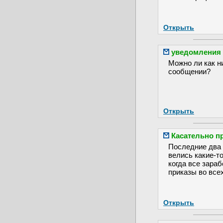
Открыть
уведомления
Можно ли как н
сообщении?
Открыть
Касательно п
Последние два 
велись какие-т
когда все зара
приказы во все
Открыть