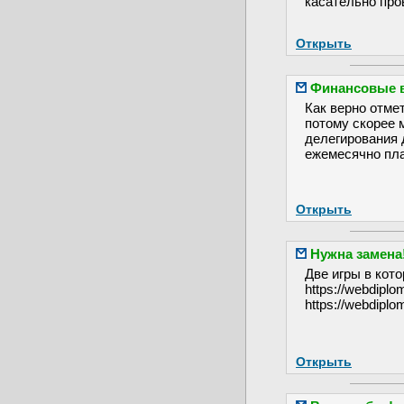
касательно пров
Открыть
Финансовые 
Как верно отме
потому скорее 
делегирования 
ежемесячно плат
Открыть
Нужна замена
Две игры в кот
https://webdiplo
https://webdiplo
Открыть