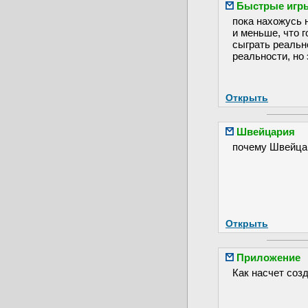
Быстрые игр
пока нахожусь н
и меньше, что 
сыграть реально
реальности, но
Открыть
Швейцария
почему Швейца
Открыть
Приложение
Как насчет соз