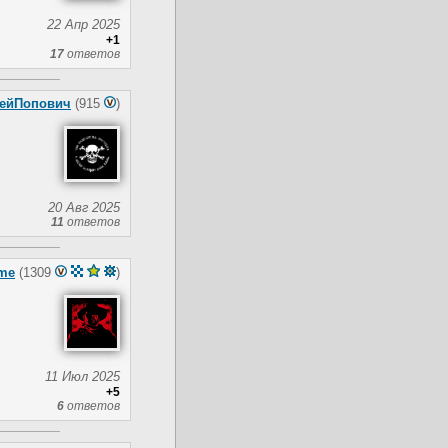
22 Апр 2025
+1
17
ответов
ейПопович
(915
)
20 Авг 2025
11
ответов
me
(1309
)
11 Июл 2025
+5
6
ответов