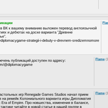
ликации
Fla
 в ВК к вашему вниманию выложен перевод англоязычной
егиях и дебютах на доске варианта "Древнне
ье".
@diplomacygame-strategii-i-debuty-v-drevnem-sredizemnomore
Flame
(
ечень публикаций доступен по адресу:
.com/@diplomacygame
Flame
(
астольных игр Renegade Games Studios начал прием
в на ремейк Колониального варианта игры Дипломатия
: Era of Empire. Про новшества, изменения в балансе,
 тактике читайте в новой статье в нашей группе в