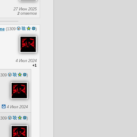
27 Июн 2025
2
ответов
me
(1309
)
4 Июл 2024
+1
1309
)
4 Июл 2024
1309
)