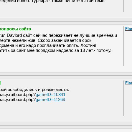
едения нового турнира - также пишите в этой теме.
вопросы сайта
Fla
тил Davlord сайт сейчас переживает не лучшие времена и
мертв нежели жив. Скоро заканчивается срок
домена и его надо проплачивать опять. Хостинг
ить за сайт мне порядком надоело за 13 лет.- потому..
!
Fla
орой освободились игровые места:
macy.ru/board.php?
gameID=10841
macy.ru/board.php?
gameID=11269