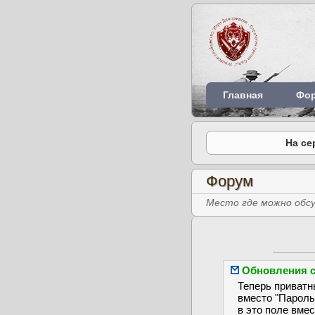
Главная
Фо
На се
Форум
Место где можно обсу
Обновления са
Теперь приватн
вместо "Пароль
в это поле вме