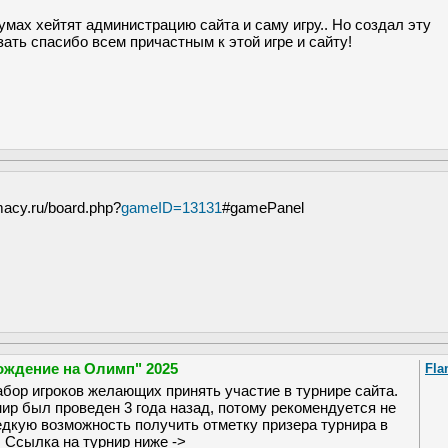
мах хейтят администрацию сайта и саму игру.. Но создал эту
ать спасибо всем причастным к этой игре и сайту!
macy.ru/board.php?
gameID=13131
#gamePanel
ождение на Олимп" 2025
Fla
бор игроков желающих принять участие в турнире сайта.
ир был проведен 3 года назад, потому рекомендуется не
едкую возможность получить отметку призера турнира в
 Ссылка на турнир ниже ->