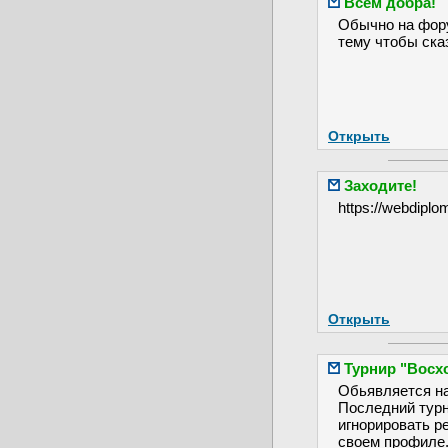
Всем добра!
Обычно на фору
тему чтобы сказ
Открыть
Заходите!
https://webdiplo
Открыть
Турнир "Восх
Обьявляется на
Последний турн
игнорировать р
своем профиле.