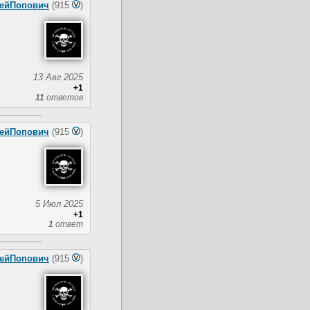
ейПопович
(915
)
13 Авг 2025
+1
11
ответов
ейПопович
(915
)
5 Июл 2025
+1
1
ответ
ейПопович
(915
)