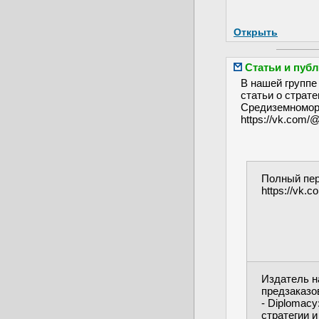
Открыть
Статьи и пуб
В нашей группе
статьи о страт
Средиземномор
https://vk.com/
Полный пер
https://vk
Издатель н
предзаказо
- Diplomacy
стратегии и