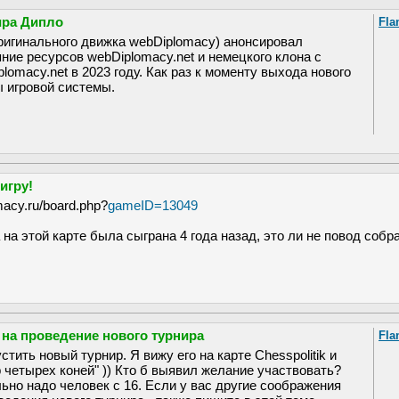
ира Дипло
Fla
оригинального движка webDiplomacy) анонсировал
ние ресурсов webDiplomacy.net и немецкого клона с
lomacy.net в 2023 году. Как раз к моменту выхода нового
 игровой системы.
игру!
macy.ru/board.php?
gameID=13049
на этой карте была сыграна 4 года назад, это ли не повод собр
 на проведение нового турнира
Fla
тить новый турнир. Я вижу его на карте Chesspolitik и
р четырех коней" )) Кто б выявил желание участвовать?
но надо человек с 16. Если у вас другие соображения