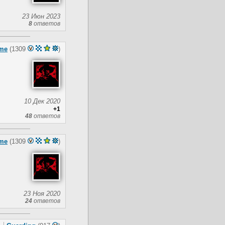
23 Июн 2023
8
ответов
me
(1309
)
10 Дек 2020
+1
48
ответов
me
(1309
)
23 Ноя 2020
24
ответов