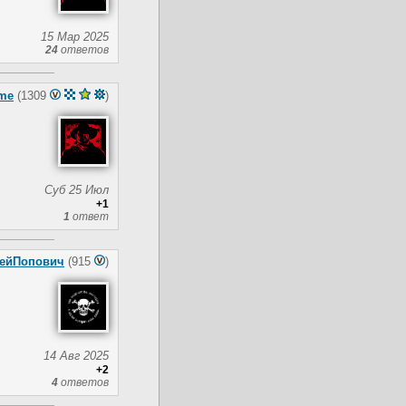
15 Мар 2025
24
ответов
me
(1309
)
Суб 25 Июл
+1
1
ответ
ейПопович
(915
)
14 Авг 2025
+2
4
ответов