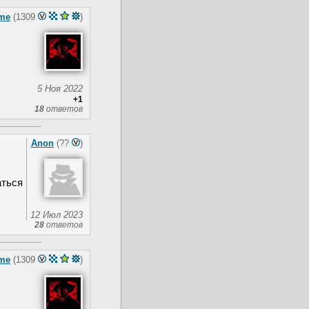
me
(1309
)
5 Ноя 2022
+1
18
ответов
Anon
(??
)
аться
12 Июл 2023
28
ответов
me
(1309
)