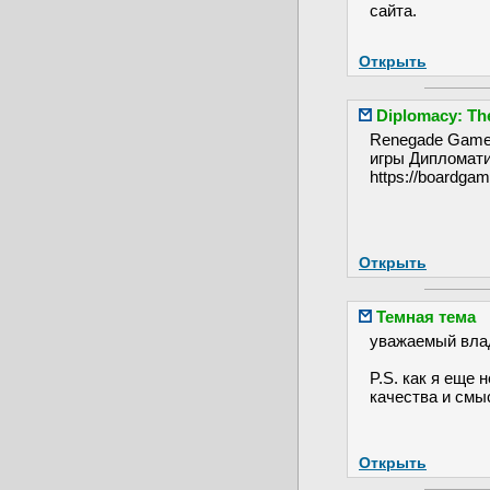
сайта.
Открыть
Diplomacy: Th
Renegade Game 
игры Дипломатия
https://boardga
Открыть
Темная тема
уважаемый влад
P.S. как я еще 
качества и смыс
Открыть