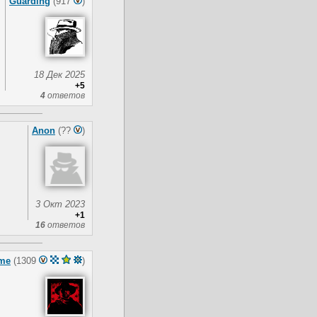
Guarding
(917
)
18 Дек 2025
+5
4
ответов
Anon
(??
)
3 Окт 2023
+1
16
ответов
me
(1309
)