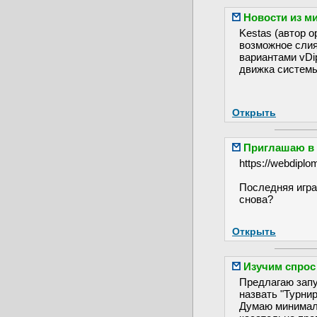
Новости из м
Kestas (автор 
возможное слия
вариантами vDip
движка системы
Открыть
Приглашаю в 
https://webdiplo
Последняя игра 
снова?
Открыть
Изучим спрос
Предлагаю запус
назвать "Турни
Думаю минималь