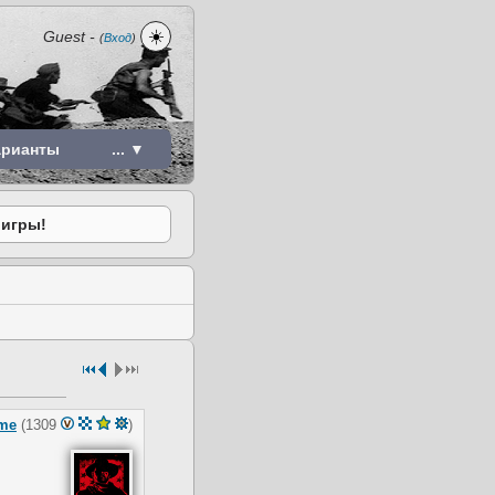
☀️
Guest
-
(
Вход
)
арианты
... ▼
 игры!
me
(1309
)