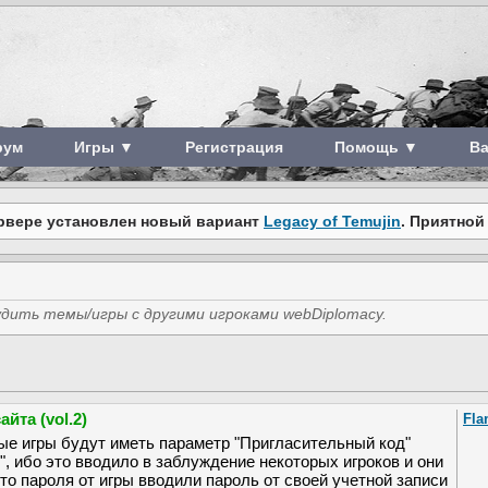
рум
Игры ▼
Регистрация
Помощь ▼
В
рвере установлен новый вариант
Legacy of Temujin
. Приятной
дить темы/игры с другими игроками webDiplomacy.
йта (vol.2)
Fla
ые игры будут иметь параметр "Пригласительный код"
", ибо это вводило в заблуждение некоторых игроков и они
сто пароля от игры вводили пароль от своей учетной записи