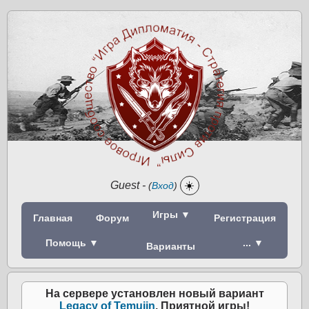
Guest
-
☀️
(
Вход
)
Игры ▼
Главная
Форум
Регистрация
Помощь ▼
... ▼
Варианты
На сервере установлен новый вариант
Legacy of Temujin
. Приятной игры!