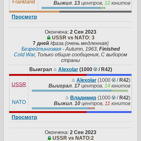
Frankland
Выжил
.
13
центров,
12
юнитов
Просмотр
Окончена:
2 Сен 2023
USSR vs NATO: 3
7 дней
/фаза
(очень медленная)
Безрейтинговая
-
Autumn, 1963
,
Finished
Cold War
, Только общие сообщения, С выбором
страны
Выиграл
Alexolar
(1000
/
R42
)
Alexolar
(1000
/
R42
)
USSR
Выиграл
.
17
центров,
14
юнитов
Владимир
(1000
/
R42
)
NATO
Выжил
.
10
центров,
11
юнитов
Просмотр
Окончена:
2 Сен 2023
USSR vs NATO:2