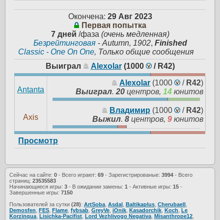
Окончена:
29 Авг 2023
Первая попытка
7 дней
/фаза
(очень медленная)
Безрейтинговая
-
Autumn, 1902
,
Finished
Classic - One On One
, Только общие сообщения
Выиграл
Alexolar
(1000
/
R42
)
Alexolar
(1000
/
R42
)
Antanta
Выиграл
.
20
центров,
14
юнитов
Владимир
(1000
/
R42
)
Axis
Выжил
.
8
центров,
9
юнитов
Просмотр
Сейчас на сайте:
0
- Всего играют:
69
- Зарегистрированые:
3994
- Всего
страниц:
23535583
Начинающиеся игры:
3
- В ожидании замены:
1
- Активные игры:
15
-
Завершенные игры:
7150
Пользователей за сутки
(28)
:
ArtSoba
,
Asdal
,
Baltikaplus
,
Cherubaell
,
Demosfen
,
FES
,
Flame
,
fybsab
,
GreyVe
,
iOnik
,
Kasadorchik
,
Koch
,
Le
Korzinqua
,
Lisichka-Pacifist
,
Lord Vezhlivogo Negativa
,
Misanthrope12
,