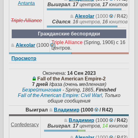
Antanta
Выиграл
.
17
центров,
17
юнитов
Alexolar
(1000
/
R42
)
Triple Alliance
Сдался
.
16
центров,
16
юнитов
Гражданские беспорядки
Triple Alliance
(Spring, 1906) с 16
Alexolar
(1000
)
центров.
Просмотр
Окончена:
14 Сен 2023
Fall of the American Empire-2
7 дней
/фаза
(очень медленная)
Безрейтинговая
-
Spring, 1865
,
Finished
Fall of the American Empire: Civil War!
, Только
общие сообщения
Выиграл
Владимир
(1000
/
R42
)
Владимир
(1000
/
R42
)
Confederacy
Выиграл
.
17
центров,
14
юнитов
Alexolar
(1000
/
R42
)