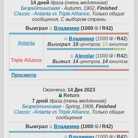
14 дней
/фаза
(очень медленная)
Безрейтинговая
-
Autumn, 1902
,
Finished
Classic - Antanta vs Triple Alliance
, Только общие
сообщения, С выбором страны
Выиграл
Владимир
(1000
/
R42
)
Владимир
(1000
/
R42
)
Antanta
Выиграл
.
18
центров,
15
юнитов
Alexolar
(1000
/
R42
)
Triple Alliance
Выжил
.
14
центров,
14
юнитов
Просмотр
Окончена:
14 Дек 2023
Return
7 дней
/фаза
(очень медленная)
Безрейтинговая
-
Spring, 1906
,
Finished
Classic - Antanta vs Triple Alliance
, Только общие
сообщения
Выиграл
Владимир
(1000
/
R42
)
Владимир
(1000
/
R42
)