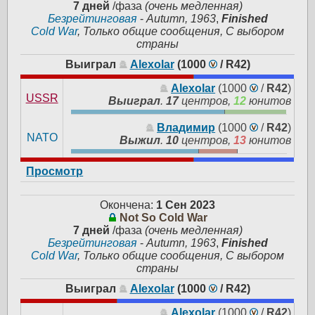
7 дней
/фаза
(очень медленная)
Безрейтинговая
-
Autumn, 1963
,
Finished
Cold War
, Только общие сообщения, С выбором
страны
Выиграл
Alexolar
(1000
/
R42
)
Alexolar
(1000
/
R42
)
USSR
Выиграл
.
17
центров,
12
юнитов
Владимир
(1000
/
R42
)
NATO
Выжил
.
10
центров,
13
юнитов
Просмотр
Окончена:
1 Сен 2023
Not So Cold War
7 дней
/фаза
(очень медленная)
Безрейтинговая
-
Autumn, 1963
,
Finished
Cold War
, Только общие сообщения, С выбором
страны
Выиграл
Alexolar
(1000
/
R42
)
Alexolar
(1000
/
R42
)