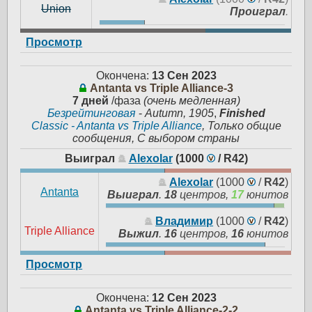
Union
Проиграл
.
Просмотр
Окончена:
13 Сен 2023
Antanta vs Triple Alliance-3
7 дней
/фаза
(очень медленная)
Безрейтинговая
-
Autumn, 1905
,
Finished
Classic - Antanta vs Triple Alliance
, Только общие
сообщения, С выбором страны
Выиграл
Alexolar
(1000
/
R42
)
Alexolar
(1000
/
R42
)
Antanta
Выиграл
.
18
центров,
17
юнитов
Владимир
(1000
/
R42
)
Triple Alliance
Выжил
.
16
центров,
16
юнитов
Просмотр
Окончена:
12 Сен 2023
Antanta vs Triple Alliance-2-2