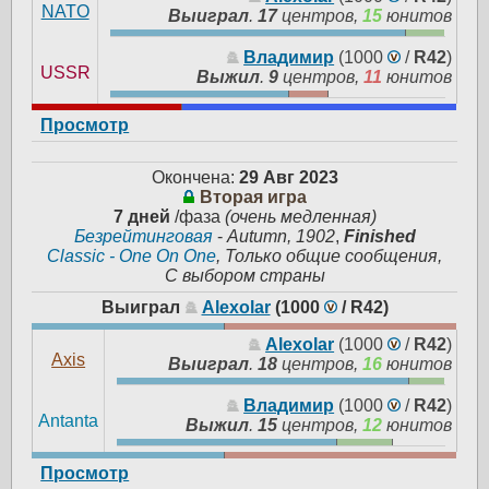
NATO
Выиграл
.
17
центров,
15
юнитов
Владимир
(1000
/
R42
)
USSR
Выжил
.
9
центров,
11
юнитов
Просмотр
Окончена:
29 Авг 2023
Вторая игра
7 дней
/фаза
(очень медленная)
Безрейтинговая
-
Autumn, 1902
,
Finished
Classic - One On One
, Только общие сообщения,
С выбором страны
Выиграл
Alexolar
(1000
/
R42
)
Alexolar
(1000
/
R42
)
Axis
Выиграл
.
18
центров,
16
юнитов
Владимир
(1000
/
R42
)
Antanta
Выжил
.
15
центров,
12
юнитов
Просмотр