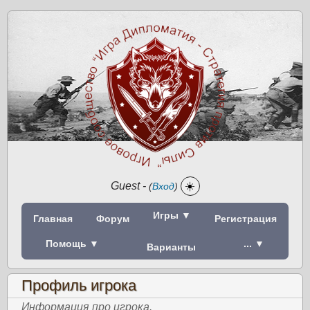
Guest
-
☀️
(
Вход
)
Игры ▼
Главная
Форум
Регистрация
Помощь ▼
... ▼
Варианты
Профиль игрока
Информация про игрока.