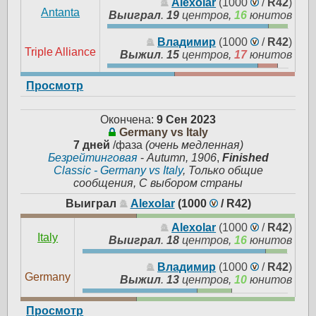
Alexolar
(1000
/
R42
)
Antanta
Выиграл
.
19
центров,
16
юнитов
Владимир
(1000
/
R42
)
Triple Alliance
Выжил
.
15
центров,
17
юнитов
Просмотр
Окончена:
9 Сен 2023
Germany vs Italy
7 дней
/фаза
(очень медленная)
Безрейтинговая
-
Autumn, 1906
,
Finished
Classic - Germany vs Italy
, Только общие
сообщения, С выбором страны
Выиграл
Alexolar
(1000
/
R42
)
Alexolar
(1000
/
R42
)
Italy
Выиграл
.
18
центров,
16
юнитов
Владимир
(1000
/
R42
)
Germany
Выжил
.
13
центров,
10
юнитов
Просмотр