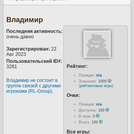
Владимир
Последняя активность:
очень давно
Зарегистрирован:
22
Авг 2023
Пользовательский ID#:
Рейтинг:
3281
Позиция:
n/a
Владимир не состоит в
Значение:
1000
группе связей с другими
(
рейтинговые игры
)
игроками (RL-Group).
Очки:
Позиция:
n/a
Доступно:
100
В игре:
0
Всего:
100
Все игры: