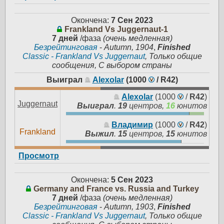
Окончена:
7 Сен 2023
Frankland Vs Juggernaut-1
7 дней
/фаза
(очень медленная)
Безрейтинговая
-
Autumn, 1904
,
Finished
Classic - Frankland Vs Juggernaut
, Только общие
сообщения, С выбором страны
Выиграл
Alexolar
(1000
/
R42
)
Alexolar
(1000
/
R42
)
Juggernaut
Выиграл
.
19
центров,
16
юнитов
Владимир
(1000
/
R42
)
Frankland
Выжил
.
15
центров,
15
юнитов
Просмотр
Окончена:
5 Сен 2023
Germany and France vs. Russia and Turkey
7 дней
/фаза
(очень медленная)
Безрейтинговая
-
Autumn, 1903
,
Finished
Classic - Frankland Vs Juggernaut
, Только общие