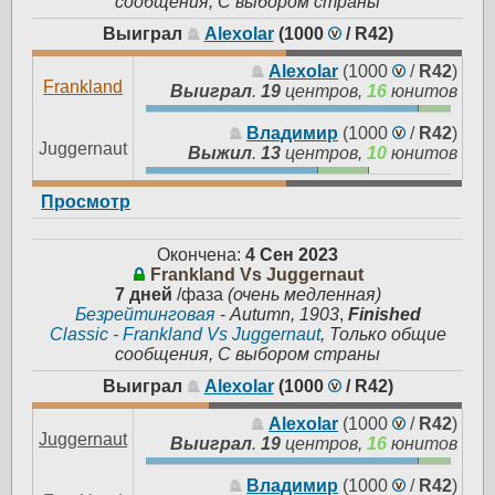
сообщения, С выбором страны
Выиграл
Alexolar
(1000
/
R42
)
Alexolar
(1000
/
R42
)
Frankland
Выиграл
.
19
центров,
16
юнитов
Владимир
(1000
/
R42
)
Juggernaut
Выжил
.
13
центров,
10
юнитов
Просмотр
Окончена:
4 Сен 2023
Frankland Vs Juggernaut
7 дней
/фаза
(очень медленная)
Безрейтинговая
-
Autumn, 1903
,
Finished
Classic - Frankland Vs Juggernaut
, Только общие
сообщения, С выбором страны
Выиграл
Alexolar
(1000
/
R42
)
Alexolar
(1000
/
R42
)
Juggernaut
Выиграл
.
19
центров,
16
юнитов
Владимир
(1000
/
R42
)