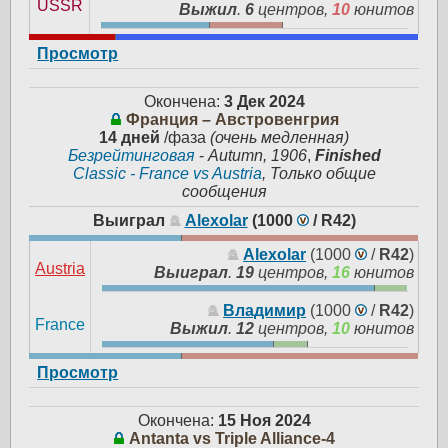
USSR
Выжил
.
6
центров,
10
юнитов
Просмотр
Окончена:
3 Дек 2024
Франция – Австровенгрия
14 дней
/фаза
(очень медленная)
Безрейтинговая
-
Autumn, 1906
,
Finished
Classic - France vs Austria
, Только общие
сообщения
Выиграл
Alexolar
(1000
/
R42
)
Alexolar
(1000
/
R42
)
Austria
Выиграл
.
19
центров,
16
юнитов
Владимир
(1000
/
R42
)
France
Выжил
.
12
центров,
10
юнитов
Просмотр
Окончена:
15 Ноя 2024
Antanta vs Triple Alliance-4