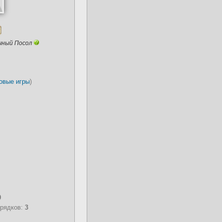
чный Посол
овые игры
)
0
орядков:
3