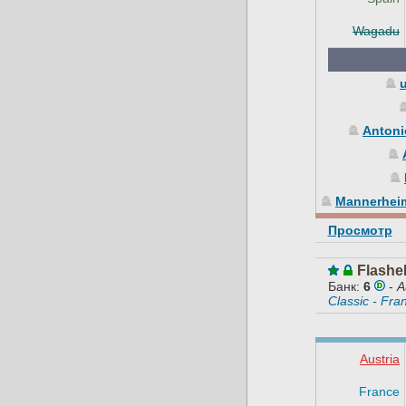
Wagadu
u
Antoni
Mannerhei
Просмотр
Flashe
Банк:
6
-
A
Classic - Fra
Austria
France