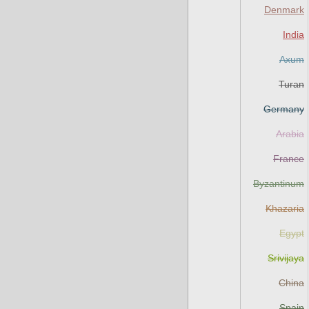
Denmark
India
Axum
Turan
Germany
Arabia
France
Byzantinum
Khazaria
Egypt
Srivijaya
China
Spain