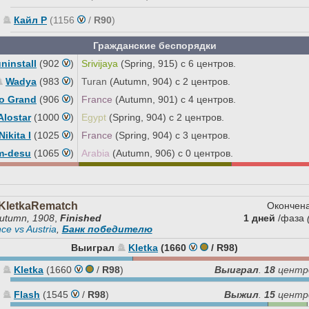
Кайл Р
(1156
/
R90
)
Гражданские беспорядки
ninstall
(902
)
Srivijaya
(Spring, 915) с 6 центров.
Wadya
(983
)
Turan
(Autumn, 904) с 2 центров.
o Grand
(906
)
France
(Autumn, 901) с 4 центров.
Alostar
(1000
)
Egypt
(Spring, 904) с 2 центров.
Nikita I
(1025
)
France
(Spring, 904) с 3 центров.
m-desu
(1065
)
Arabia
(Autumn, 906) с 0 центров.
KletkaRematch
Окончена
utumn, 1908
,
Finished
1 дней
/фаза
nce vs Austria
,
Банк победителю
Выиграл
Kletka
(1660
/
R98
)
Kletka
(1660
/
R98
)
Выиграл
.
18
центр
Flash
(1545
/
R98
)
Выжил
.
15
центр