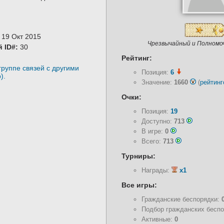
19 Окт 2015
Чрезвычайный и Полномо
 ID#:
30
Рейтинг:
 группе связей с другими
Позиция:
6
).
Значение:
1660
(
рейтинг
Очки:
Позиция:
19
Доступно:
713
В игре:
0
Всего:
713
Турниры:
Награды:
x1
Все игры:
Гражданские беспорядки:
Подбор гражданских бесп
Активные:
0