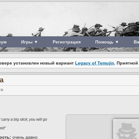
рум
Игры ▼
Регистрация
Помощь ▼
В
рвере установлен новый вариант
Legacy of Temujin
. Приятной
а
а.
carry a big stick; you will go
lt"
ость:
очень давно