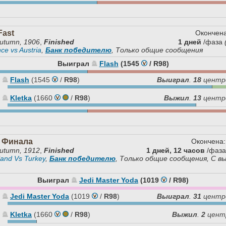
Fast
Окончена
utumn, 1906
,
Finished
1 дней
/фаза
nce vs Austria
,
Банк победителю
, Только общие сообщения
Выиграл
Flash
(1545
/
R98
)
Flash
(1545
/
R98
)
Выиграл
.
18
центр
Kletka
(1660
/
R98
)
Выжил
.
13
центр
 Финала
Окончена:
utumn, 1912
,
Finished
1 дней, 12 часов
/фаз
land Vs Turkey
,
Банк победителю
, Только общие сообщения, С в
Выиграл
Jedi Master Yoda
(1019
/
R98
)
Jedi Master Yoda
(1019
/
R98
)
Выиграл
.
31
центр
Kletka
(1660
/
R98
)
Выжил
.
2
цент