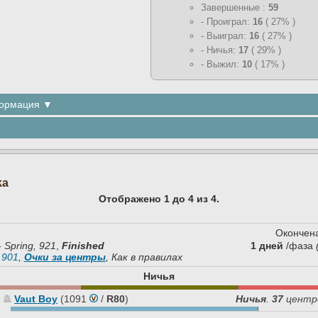
Завершенные :
59
- Проиграл:
16
( 27% )
- Выиграл:
16
( 27% )
- Ничья:
17
( 29% )
- Выжил:
10
( 17% )
формация ▼
ka
Отображено 1 до 4 из 4.
Окончена
-
Spring, 921
,
Finished
1 дней
/фаза
 901
,
Очки за центры
, Как в правилах
Ничья
Vaut Boy
(1091
/
R80
)
Ничья
.
37
центр