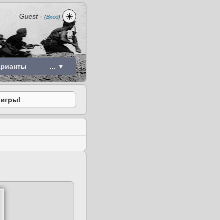
☀️
Guest
-
(
Вход
)
арианты
... ▼
 игры!