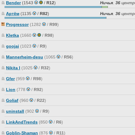
Bender
(1543
/
R12
)
Ничья
.
36
центр
Артём
(1135
/
R82
)
Ничья
.
36
центр
Progressor
(1282
/
R99
)
Kletka
(1660
/
R98
)
goojai
(1023
/
R9
)
Mannerheim-desu
(1065
/
R56
)
Nikita I
(1025
/
R32
)
Gfer
(959
/
R98
)
Lion
(778
/
R92
)
Goliaf
(960
/
R22
)
uninstall
(902
/
R9
)
LinkAndTrends
(850
/
R6
)
Goblin-Shaman
(876
/
R11
)