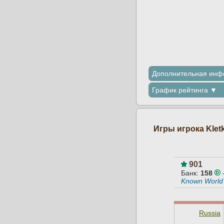
Дополнительная ин
График рейтинга ▼
Игры игрока Klet
901
Банк:
158
Known World
Russia