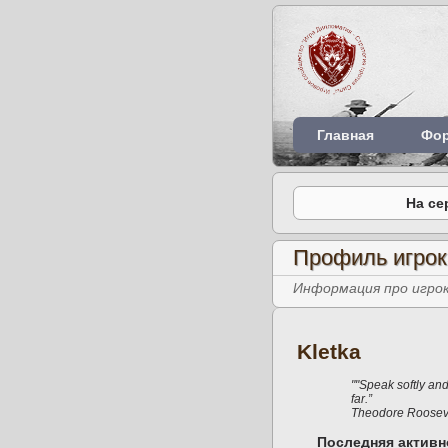
Главная
Фо
На се
Профиль игрок
Информация про игрок
Kletka
""Speak softly and 
far.”
Theodore Rooseve
Последняя активн