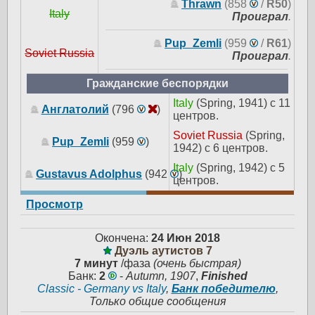
Thrawn
(858
/
R50
)
Italy
Проиграл
.
Pup_Zemli
(959
/
R61
)
Soviet Russia
Проиграл
.
Гражданские беспорядки
Italy
(Spring, 1941) с 11
Англатолий
(796
)
центров.
Soviet Russia
(Spring,
Pup_Zemli
(959
)
1942) с 6 центров.
Italy
(Spring, 1942) с 5
Gustavus Adolphus
(942
)
центров.
Просмотр
Окончена:
24 Июн 2018
Дуэль аутистов 7
7 минут
/фаза
(очень быстрая)
Банк:
2
-
Autumn, 1907
,
Finished
Classic - Germany vs Italy
,
Банк победителю
,
Только общие сообщения