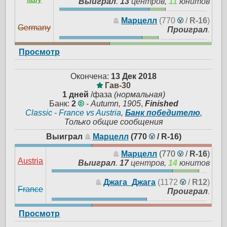
Выиграл
.
13
центров,
11
юнитов
Марцелл
(770
/
R-16
)
Germany
Проиграл
.
Просмотр
Окончена:
13 Дек 2018
Гав-30
1 дней
/фаза
(нормальная)
Банк:
2
-
Autumn, 1905
,
Finished
Classic - France vs Austria
,
Банк победителю
,
Только общие сообщения
Выиграл
Марцелл
(770
/
R-16
)
Марцелл
(770
/
R-16
)
Austria
Выиграл
.
17
центров,
14
юнитов
Джага_Джага
(1172
/
R12
)
France
Проиграл
.
Просмотр