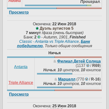
Austria
Проиграл
.
Просмотр
Окончена:
22 Июн 2018
Дуэль аутистов 5
7 минут
/фаза
(очень быстрая)
Банк:
2
-
Autumn, 1901
,
Finished
Classic - Antanta vs Triple Alliance
,
Банк
победителю
, Только общие сообщения
Ничья
Филиал Детей Солнца
(1137
/
R69
)
Antanta
Ничья
.
10
центров,
10
юнитов
Марцелл
(770
/
R-16
)
Triple Alliance
Ничья
.
10
центров,
10
юнитов
Просмотр
Окончена:
25 Июн 2018