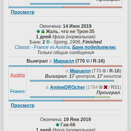
Просмотр
Окончена:
14 Июн 2019
Жаль, что не Троя-35
1 дней
/фаза
(нормальная)
Банк:
2
-
Spring, 1906
,
Finished
Classic - France vs Austria
,
Банк победителю
,
Только общие сообщения
Выиграл
Марцелл
(770
/
R-16
)
Марцелл
(770
/
R-16
)
Austria
Выиграл
.
17
центров,
17
юнитов
AnimeDROcher
(1764
/
R51
)
France
Проиграл
.
Просмотр
Окончена:
19 Янв 2019
Гав-66
1 дней
/фаза
(нормальная)