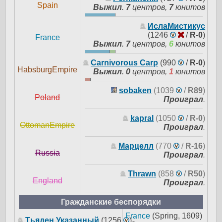
Spain
Выжил
.
7
центров,
7
юнитов
ИслаМистикус
(1246
/
R-0
)
France
Выжил
.
7
центров,
6
юнитов
Carnivorous Carp
(990
/
R-0
)
HabsburgEmpire
Выжил
.
0
центров,
1
юнитов
sobaken
(1039
/
R89
)
Poland
Проиграл
.
kapral
(1050
/
R-0
)
OttomanEmpire
Проиграл
.
Марцелл
(770
/
R-16
)
Russia
Проиграл
.
Thrawn
(858
/
R50
)
England
Проиграл
.
Гражданские беспорядки
France
(Spring, 1609)
Тьяден Указанный
(1256
)