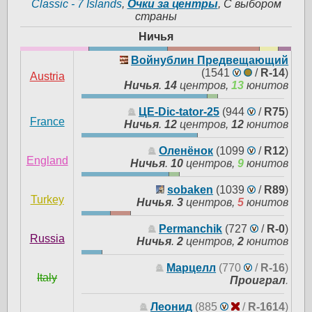
Classic - 7 Islands
,
Очки за центры
, С выбором
страны
Ничья
Войнублин Предвещающий
(1541
/
R-14
)
Austria
Ничья
.
14
центров,
13
юнитов
ЦЕ-Dic-tator-25
(944
/
R75
)
France
Ничья
.
12
центров,
12
юнитов
Оленёнок
(1099
/
R12
)
England
Ничья
.
10
центров,
9
юнитов
sobaken
(1039
/
R89
)
Turkey
Ничья
.
3
центров,
5
юнитов
Permanchik
(727
/
R-0
)
Russia
Ничья
.
2
центров,
2
юнитов
Марцелл
(770
/
R-16
)
Italy
Проиграл
.
Леонид
(885
/
R-1614
)