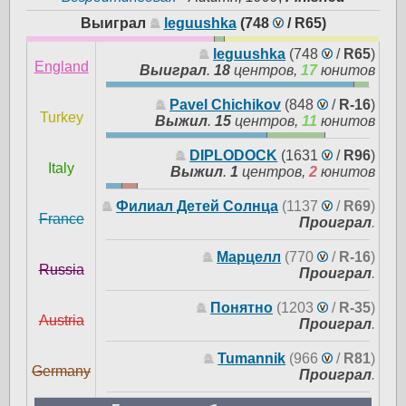
Выиграл
leguushka
(748
/
R65
)
leguushka
(748
/
R65
)
England
Выиграл
.
18
центров,
17
юнитов
Pavel Chichikov
(848
/
R-16
)
Turkey
Выжил
.
15
центров,
11
юнитов
DIPLODOCK
(1631
/
R96
)
Italy
Выжил
.
1
центров,
2
юнитов
Филиал Детей Солнца
(1137
/
R69
)
France
Проиграл
.
Марцелл
(770
/
R-16
)
Russia
Проиграл
.
Понятно
(1203
/
R-35
)
Austria
Проиграл
.
Tumannik
(966
/
R81
)
Germany
Проиграл
.