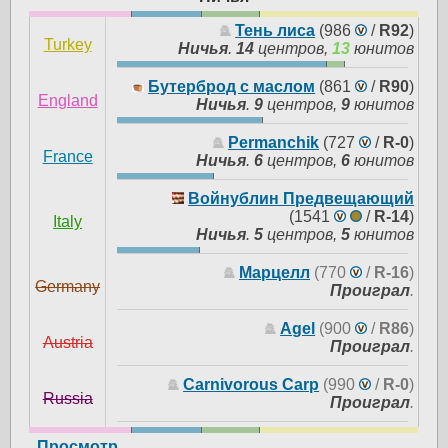
Тень лиса
(986
/
R92
)
Turkey
Ничья
.
14
центров,
13
юнитов
Бутерброд с маслом
(861
/
R90
)
England
Ничья
.
9
центров,
9
юнитов
Permanchik
(727
/
R-0
)
France
Ничья
.
6
центров,
6
юнитов
Войнублин Предвещающий
(1541
/
R-14
)
Italy
Ничья
.
5
центров,
5
юнитов
Марцелл
(770
/
R-16
)
Germany
Проиграл
.
Agel
(900
/
R86
)
Austria
Проиграл
.
Carnivorous Carp
(990
/
R-0
)
Russia
Проиграл
.
Просмотр