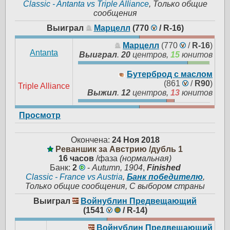
Classic - Antanta vs Triple Alliance
, Только общие
сообщения
Выиграл
Марцелл
(770
/
R-16
)
Марцелл
(770
/
R-16
)
Antanta
Выиграл
.
20
центров,
15
юнитов
Бутерброд с маслом
(861
/
R90
)
Triple Alliance
Выжил
.
12
центров,
13
юнитов
Просмотр
Окончена:
24 Ноя 2018
Реваншик за Австрию /дубль 1
16 часов
/фаза
(нормальная)
Банк:
2
-
Autumn, 1904
,
Finished
Classic - France vs Austria
,
Банк победителю
,
Только общие сообщения, С выбором страны
Выиграл
Войнублин Предвещающий
(1541
/
R-14
)
Войнублин Предвещающий