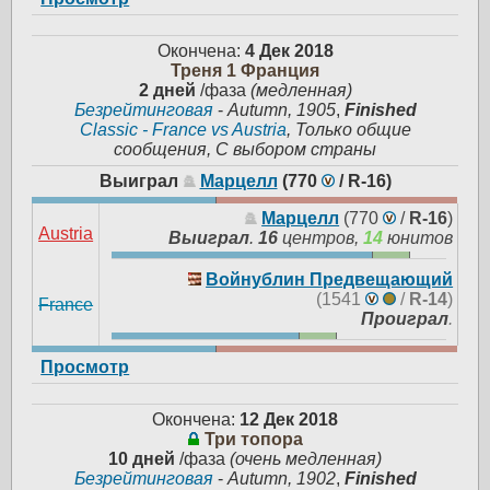
Окончена:
4 Дек 2018
Треня 1 Франция
2 дней
/фаза
(медленная)
Безрейтинговая
-
Autumn, 1905
,
Finished
Classic - France vs Austria
, Только общие
сообщения, С выбором страны
Выиграл
Марцелл
(770
/
R-16
)
Марцелл
(770
/
R-16
)
Austria
Выиграл
.
16
центров,
14
юнитов
Войнублин Предвещающий
(1541
/
R-14
)
France
Проиграл
.
Просмотр
Окончена:
12 Дек 2018
Три топора
10 дней
/фаза
(очень медленная)
Безрейтинговая
-
Autumn, 1902
,
Finished