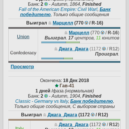
Банк:
2
-
Autumn, 1864
,
Finished
Fall of the American Empire: Civil War!
,
Банк
победителю
, Только общие сообщения
Выиграл
Марцелл
(770
/
R-16
)
Марцелл
(770
/
R-16
)
Union
Выиграл
.
17
центров,
11
юнитов
Джага_Джага
(1172
/
R12
)
Confederacy
Проиграл
.
Просмотр
Окончена:
18 Дек 2018
Гав-41
1 дней
/фаза
(нормальная)
Банк:
2
-
Autumn, 1904
,
Finished
Classic - Germany vs Italy
,
Банк победителю
,
Только общие сообщения, С выбором страны
Выиграл
Джага_Джага
(1172
/
R12
)
Джага_Джага
(1172
/
R12
)
Italy