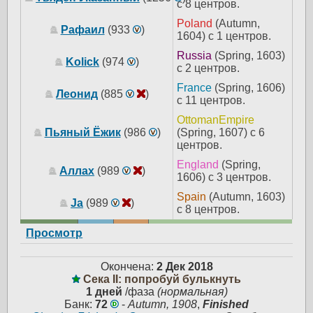
с 8 центров.
Poland
(Autumn,
Рафаил
(933
)
1604) с 1 центров.
Russia
(Spring, 1603)
Kolick
(974
)
с 2 центров.
France
(Spring, 1606)
Леонид
(885
)
с 11 центров.
OttomanEmpire
Пьяный Ёжик
(986
)
(Spring, 1607) с 6
центров.
England
(Spring,
Аллах
(989
)
1606) с 3 центров.
Spain
(Autumn, 1603)
Ja
(989
)
с 8 центров.
Просмотр
Окончена:
2 Дек 2018
Сека II: попробуй булькнуть
1 дней
/фаза
(нормальная)
Банк:
72
-
Autumn, 1908
,
Finished