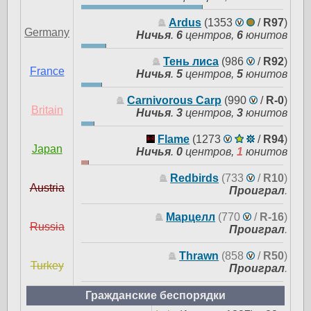
Ardus
(1353
/
R97
)
Germany
Ничья
.
6
центров,
6
юнитов
Тень лиса
(986
/
R92
)
France
Ничья
.
5
центров,
5
юнитов
Carnivorous Carp
(990
/
R-0
)
Britain
Ничья
.
3
центров,
3
юнитов
Flame
(1273
/
R94
)
Japan
Ничья
.
0
центров,
1
юнитов
Redbirds
(733
/
R10
)
Austria
Проиграл
.
Марцелл
(770
/
R-16
)
Russia
Проиграл
.
Thrawn
(858
/
R50
)
Turkey
Проиграл
.
Гражданские беспорядки