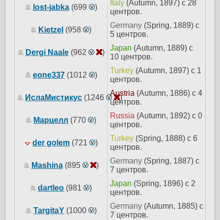
Italy
(Autumn, 1897) с 28
lost-jabka
(699
)
центров.
Germany
(Spring, 1889) с
Kietzel
(958
)
5 центров.
Japan
(Autumn, 1889) с
Dergi Naale
(962
)
10 центров.
Turkey
(Autumn, 1897) с 1
eone337
(1012
)
центров.
Austria
(Autumn, 1886) с 4
ИслаМистикус
(1246
)
центров.
Russia
(Autumn, 1892) с 0
Марцелл
(770
)
центров.
Turkey
(Spring, 1888) с 6
der golem
(721
)
центров.
Germany
(Spring, 1887) с
Mashina
(895
)
7 центров.
Japan
(Spring, 1896) с 2
dartleo
(981
)
центров.
Germany
(Autumn, 1885) с
TargitaY
(1000
)
7 центров.