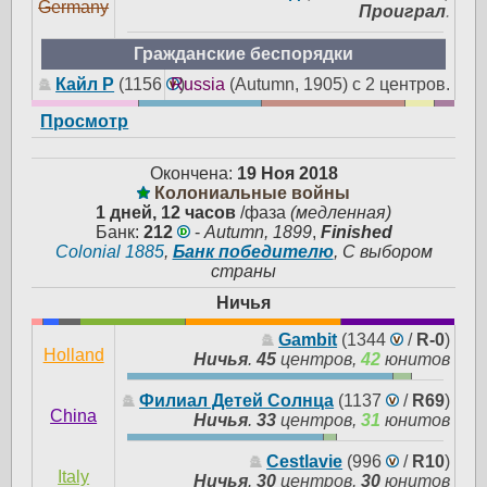
Germany
Проиграл
.
Гражданские беспорядки
Кайл Р
(1156
Russia
)
(Autumn, 1905) с 2 центров.
Просмотр
Окончена:
19 Ноя 2018
Колониальные войны
1 дней, 12 часов
/фаза
(медленная)
Банк:
212
-
Autumn, 1899
,
Finished
Colonial 1885
,
Банк победителю
, С выбором
страны
Ничья
Gambit
(1344
/
R-0
)
Holland
Ничья
.
45
центров,
42
юнитов
Филиал Детей Солнца
(1137
/
R69
)
China
Ничья
.
33
центров,
31
юнитов
Cestlavie
(996
/
R10
)
Italy
Ничья
.
30
центров,
30
юнитов