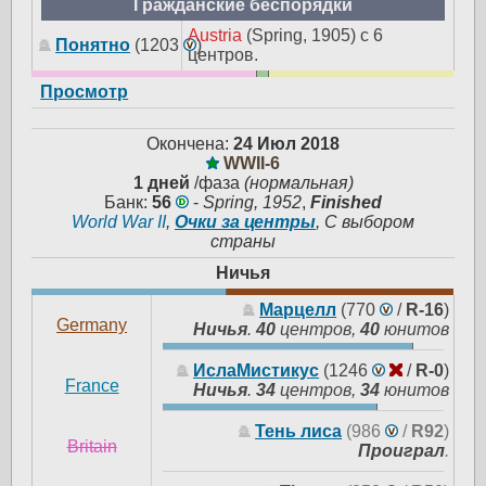
Гражданские беспорядки
Austria
(Spring, 1905) с 6
Понятно
(1203
)
центров.
Просмотр
Окончена:
24 Июл 2018
WWII-6
1 дней
/фаза
(нормальная)
Банк:
56
-
Spring, 1952
,
Finished
World War II
,
Очки за центры
, С выбором
страны
Ничья
Марцелл
(770
/
R-16
)
Germany
Ничья
.
40
центров,
40
юнитов
ИслаМистикус
(1246
/
R-0
)
France
Ничья
.
34
центров,
34
юнитов
Тень лиса
(986
/
R92
)
Britain
Проиграл
.