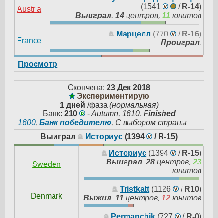
(1541
/
R-14
)
Austria
Выиграл
.
14
центров,
11
юнитов
Марцелл
(770
/
R-16
)
France
Проиграл
.
Просмотр
Окончена:
23 Дек 2018
Экспериментирую
1 дней
/фаза
(нормальная)
Банк:
210
-
Autumn, 1610
,
Finished
1600
,
Банк победителю
, С выбором страны
Выиграл
Историус
(1394
/
R-15
)
Историус
(1394
/
R-15
)
Выиграл
.
28
центров,
23
Sweden
юнитов
Tristkatt
(1126
/
R10
)
Denmark
Выжил
.
11
центров,
12
юнитов
Permanchik
(727
/
R-0
)