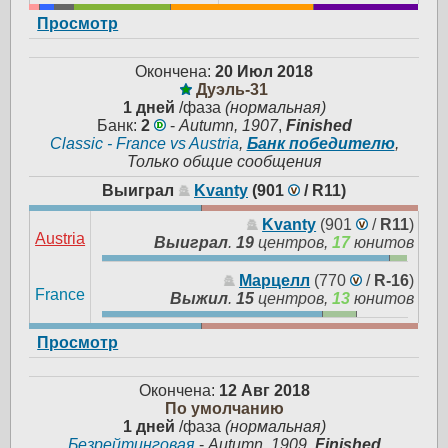
Просмотр
Окончена:
20 Июл 2018
Дуэль-31
1 дней
/фаза
(нормальная)
Банк:
2
-
Autumn, 1907
,
Finished
Classic - France vs Austria
,
Банк победителю
,
Только общие сообщения
Выиграл
Kvanty
(901
/
R11
)
Kvanty
(901
/
R11
)
Austria
Выиграл
.
19
центров,
17
юнитов
Марцелл
(770
/
R-16
)
France
Выжил
.
15
центров,
13
юнитов
Просмотр
Окончена:
12 Авг 2018
По умолчанию
1 дней
/фаза
(нормальная)
Безрейтинговая
-
Autumn, 1909
,
Finished