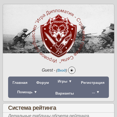
Guest
-
☀️
(
Вход
)
Игры ▼
Главная
Форум
Регистрация
Помощь ▼
... ▼
Варианты
Система рейтинга
Детальные таблицы обсчета рейтинга.