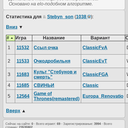
Основано на elo-подобном алгоритме.
Статистика для
Stebyn_son
(
1038
):
Вниз
▼
#
Игра
Название
Вариант
1
11532
Ссыл очка
ClassicFvA
2
11533
Очкодробильня
ClassicEvT
Культ "Стебунов и
3
11683
ClassicFGA
смерть"
4
11685
СВИНЬИ
Classic
Game of
5
12564
Europa_Renovatio
Thrones(remastered)
Вверх
▲
Сейчас на сайте:
0
- Всего играют:
69
- Зарегистрированые:
3994
- Всего
страниц:
23535902