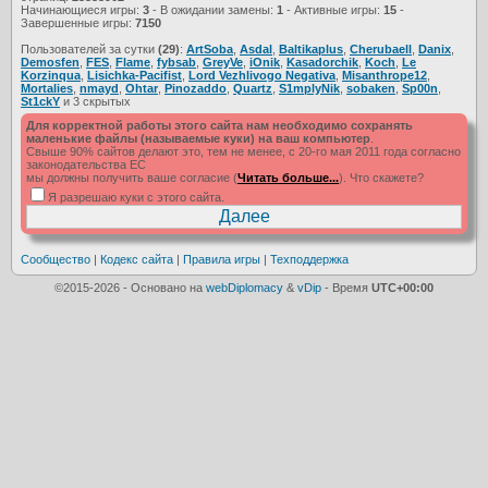
Начинающиеся игры:
3
- В ожидании замены:
1
- Активные игры:
15
-
Завершенные игры:
7150
Пользователей за сутки
(29)
:
ArtSoba
,
Asdal
,
Baltikaplus
,
Cherubaell
,
Danix
,
Demosfen
,
FES
,
Flame
,
fybsab
,
GreyVe
,
iOnik
,
Kasadorchik
,
Koch
,
Le
Korzinqua
,
Lisichka-Pacifist
,
Lord Vezhlivogo Negativa
,
Misanthrope12
,
Mortalies
,
nmayd
,
Ohtar
,
Pinozaddo
,
Quartz
,
S1mplyNik
,
sobaken
,
Sp00n
,
St1ckY
и 3 скрытых
Для корректной работы этого сайта нам необходимо сохранять
маленькие файлы (называемые куки) на ваш компьютер
.
Свыше 90% сайтов делают это, тем не менее, с 20-го мая 2011 года согласно
законодательства ЕС
мы должны получить ваше согласие (
Читать больше...
). Что скажете?
Я разрешаю куки с этого сайта.
Сообщество
|
Кодекс сайта
|
Правила игры
|
Техподдержка
©2015-2026 - Основано на
webDiplomacy
&
vDip
- Время
UTC+00:00