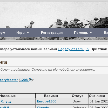
рум
Игры ▼
Регистрация
Помощь ▼
В
рвере установлен новый вариант
Legacy of Temujin
. Приятной
нга
счета рейтинга. Основано на elo-подобном алгоритме.
storyMaster
(
1208
):
Название
Вариант
Статус
Окончена
к блуцу
Europe1600
Drawn
01 Jan 202
сий-5
Classic
Defeated
06 Jan 202