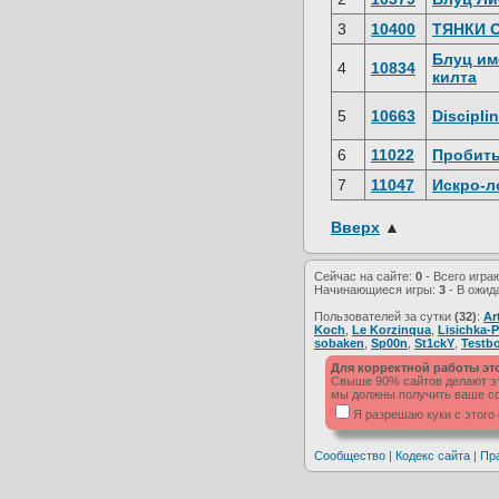
3
10400
ТЯНКИ 
Блуц им
4
10834
килта
5
10663
Discipli
6
11022
Пробить
7
11047
Искро-л
Вверх
▲
Сейчас на сайте:
0
- Всего игра
Начинающиеся игры:
3
- В ожид
Пользователей за сутки
(32)
:
Ar
Koch
,
Le Korzinqua
,
Lisichka-P
sobaken
,
Sp00n
,
St1ckY
,
Testb
Для корректной работы эт
Свыше 90% сайтов делают это
мы должны получить ваше со
Я разрешаю куки с этого
Сообщество
|
Кодекс сайта
|
Пр