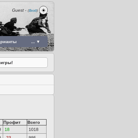
☀️
Guest
-
(
Вход
)
арианты
... ▼
 игры!
Профит
Всего
0
18
1018
0
-23
995