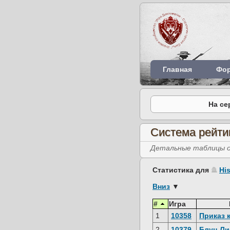
Главная
Фо
На се
Система рейти
Детальные таблицы об
Статистика для
Hi
Вниз
▼
#
Игра
1
10358
Приказ 
2
10379
Блуц Ли