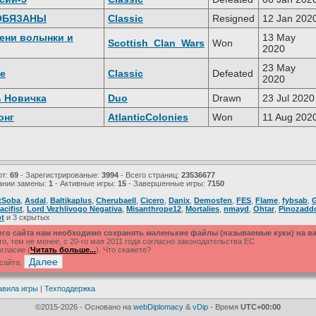
ОБЯЗАНЫ
Classic
Resigned
12 Jan 202
ени волынки и
13 May
Scottish_Clan_Wars
Won
2020
23 May
ne
Classic
Defeated
2020
 Новичка
Duo
Drawn
23 Jul 2020
онг
AtlanticColonies
Won
11 Aug 202
ют:
69
- Зарегистрированые:
3994
- Всего страниц:
23536677
ании замены:
1
- Активные игры:
15
- Завершенные игры:
7150
tSoba
,
Asdal
,
Baltikaplus
,
Cherubaell
,
Cicero
,
Danix
,
Demosfen
,
FES
,
Flame
,
fybsab
,
acifist
,
Lord Vezhlivogo Negativa
,
Misanthrope12
,
Mortalies
,
nmayd
,
Ohtar
,
Pinozadd
ot
и 3 скрытых
ого сайта нам необходимо сохранять маленькие файлы (называемые куки) на 
, тем не менее, с 20-го мая 2011 года согласно законодательства ЕС
гласие (
Читать больше...
). Что скажете?
 сайта.
авила игры
|
Техподдержка
©2015-2026 - Основано на
webDiplomacy
&
vDip
- Время
UTC+00:00