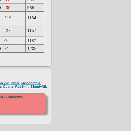
0
-30
965
219
1184
-27
1157
0
1157
0
51
1208
GreyVe
,
iOnik
,
Kasadorchik
,
o
,
Quartz
,
RedShift
,
S1mplyNik
,
ваш компьютер
.