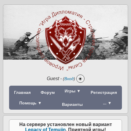
Guest
-
☀️
(
Вход
)
Игры ▼
Главная
Форум
Регистрация
Помощь ▼
... ▼
Варианты
На сервере установлен новый вариант
Legacy of Temujin
. Приятной игры!