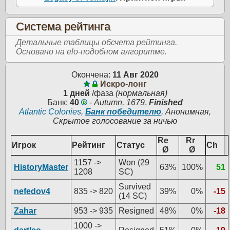
Система рейтинга
Детальные таблицы обсчета рейтинга.
Основано на elo-подобном алгоритме.
Окончена:
11 Авг 2020
Искро-лонг
1 дней
/фаза
(нормальная)
Банк:
40
-
Autumn, 1679
,
Finished
Atlantic Colonies
,
Банк победителю
, Анонимная,
Скрытое голосование за ничью
Re
Rr
Игрок
Рейтинг
Статус
Ch
Ø
Ø
1157 ->
Won (29
HistoryMaster
63%
100%
51
1208
SC)
Survived
nefedov4
835 -> 820
39%
0%
-15
(14 SC)
Zahar
953 -> 935
Resigned
48%
0%
-18
1000 ->