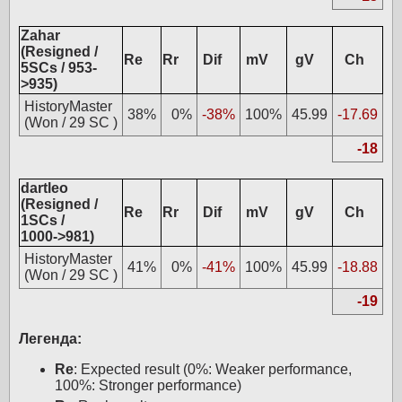
Zahar
(Resigned /
Re
Rr
Dif
mV
gV
Ch
5SCs / 953-
>935)
HistoryMaster
38%
0%
-38%
100%
45.99
-17.69
(Won / 29 SC )
-18
dartleo
(Resigned /
Re
Rr
Dif
mV
gV
Ch
1SCs /
1000->981)
HistoryMaster
41%
0%
-41%
100%
45.99
-18.88
(Won / 29 SC )
-19
Легенда:
Re
: Expected result (0%: Weaker performance,
100%: Stronger performance)