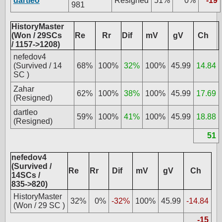
dartleo
Resigned
51%
0%
-19
981
HistoryMaster
(Won / 29SCs
Re
Rr
Dif
mV
gV
Ch
/ 1157->1208)
nefedov4
(Survived / 14
68%
100%
32%
100%
45.99
14.84
SC )
Zahar
62%
100%
38%
100%
45.99
17.69
(Resigned)
dartleo
59%
100%
41%
100%
45.99
18.88
(Resigned)
51
nefedov4
(Survived /
Re
Rr
Dif
mV
gV
Ch
14SCs /
835->820)
HistoryMaster
32%
0%
-32%
100%
45.99
-14.84
(Won / 29 SC )
-15