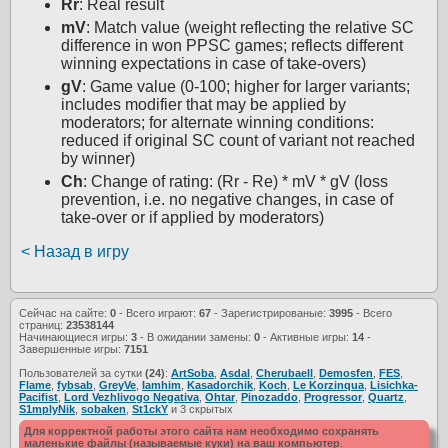
Rr
: Real result
mV
: Match value (weight reflecting the relative SC
difference in won PPSC games; reflects different
winning expectations in case of take-overs)
gV
: Game value (0-100; higher for larger variants;
includes modifier that may be applied by
moderators; for alternate winning conditions:
reduced if original SC count of variant not reached
by winner)
Ch
: Change of rating: (Rr - Re) * mV * gV (loss
prevention, i.e. no negative changes, in case of
take-over or if applied by moderators)
< Назад в игру
Сейчас на сайте:
0
- Всего играют:
67
- Зарегистрированые:
3995
- Всего
страниц:
23538144
Начинающиеся игры:
3
- В ожидании замены:
0
- Активные игры:
14
-
Завершенные игры:
7151
Пользователей за сутки
(24)
:
ArtSoba
,
Asdal
,
Cherubaell
,
Demosfen
,
FES
,
Flame
,
fybsab
,
GreyVe
,
Iamhim
,
Kasadorchik
,
Koch
,
Le Korzinqua
,
Lisichka-
Pacifist
,
Lord Vezhlivogo Negativa
,
Ohtar
,
Pinozaddo
,
Progressor
,
Quartz
,
S1mplyNik
,
sobaken
,
St1ckY
и 3 скрытых
Для корректной работы этого сайта нам необходимо сохранять
маленькие файлы (называемые куки) на ваш компьютер
.