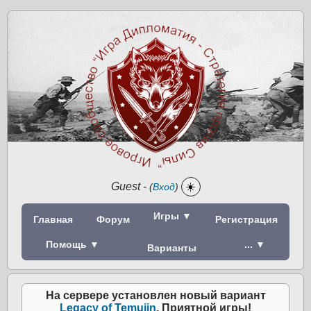
Guest
-
☀️
(
Вход
)
Игры ▼
Главная
Форум
Регистрация
Помощь ▼
... ▼
Варианты
На сервере установлен новый вариант
Legacy of Temujin
. Приятной игры!