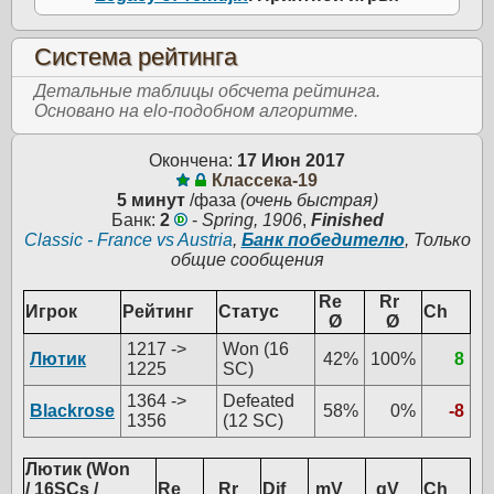
Система рейтинга
Детальные таблицы обсчета рейтинга.
Основано на elo-подобном алгоритме.
Окончена:
17 Июн 2017
Классека-19
5 минут
/фаза
(очень быстрая)
Банк:
2
-
Spring, 1906
,
Finished
Classic - France vs Austria
,
Банк победителю
, Только
общие сообщения
Re
Rr
Игрок
Рейтинг
Статус
Ch
Ø
Ø
1217 ->
Won (16
Лютик
42%
100%
8
1225
SC)
1364 ->
Defeated
Blackrose
58%
0%
-8
1356
(12 SC)
Лютик (Won
/ 16SCs /
Re
Rr
Dif
mV
gV
Ch