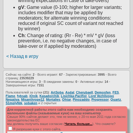
winning expectations in case of take-overs)
gV
: Game value (0-100; higher for larger variants;
includes modifier that may be applied by
moderators; for alternate winning conditions:
reduced if original SC count of variant not reached
by winner)
Ch
: Change of rating: (Rr - Re) * mV * gV (loss
prevention, i.e. no negative changes, in case of
take-over or if applied by moderators)
< Назад в игру
Сейчас на сайте:
2
- Всего играют:
67
- Зарегистрированые:
3995
- Всего
страниц:
23539229
Начинающиеся игры:
3
- В ожидании замены:
0
- Активные игры:
14
-
Завершенные игры:
7151
Пользователей за сутки
(21)
:
ArtSoba
,
Asdal
,
Cherubaell
,
Demosfen
,
FES
,
Flame
,
fybsab
,
iOnik
,
Kasadorchik
,
Lisichka-Pacifist
,
Lord Vezhlivogo
Negativa
,
Misanthrope12
,
Mortalies
,
Ohtar
,
Pinozaddo
,
Progressor
,
Quartz
,
S1mplyNik
,
sobaken
и 2 скрытых
Для корректной работы этого сайта нам необходимо сохранять
маленькие файлы (называемые куки) на ваш компьютер
.
Свыше 90% сайтов делают это, тем не менее, с 20-го мая 2011 года согласно
законодательства ЕС
мы должны получить ваше согласие (
Читать больше...
). Что скажете?
Я разрешаю куки с этого сайта.