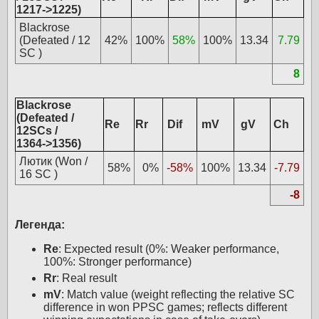
1217->1225)
Blackrose
(Defeated / 12
42%
100%
58%
100%
13.34
7.79
SC )
8
Blackrose
(Defeated /
Re
Rr
Dif
mV
gV
Ch
12SCs /
1364->1356)
Лютик (Won /
58%
0%
-58%
100%
13.34
-7.79
16 SC )
-8
Легенда:
Re
: Expected result (0%: Weaker performance,
100%: Stronger performance)
Rr
: Real result
mV
: Match value (weight reflecting the relative SC
difference in won PPSC games; reflects different