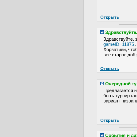
Открыть
Здравствуйте.
Здравствуйте, 
gameID=11875
.
Хорватией, что
все старое добр
Открыть
Очередной ту
Предлагается н
быть турнир га
вариант назван
Открыть
События и д