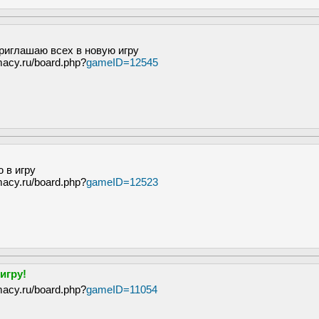
риглашаю всех в новую игру
macy.ru/board.php?
gameID=12545
 в игру
macy.ru/board.php?
gameID=12523
игру!
macy.ru/board.php?
gameID=11054