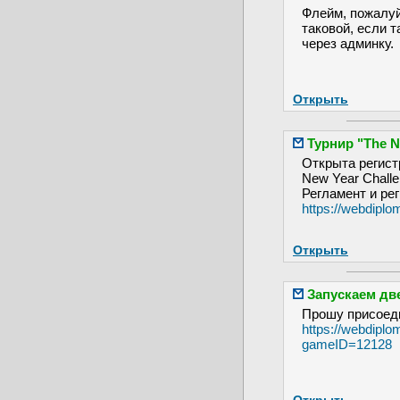
Флейм, пожалуй
таковой, если т
через админку.
Открыть
Турнир "The N
Открыта регистр
New Year Challe
Регламент и ре
https://webdiplo
Открыть
Запускаем дв
Прошу присоеди
https://webdipl
gameID=12128