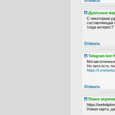
Открыть
Дуэльные вар
С некоторым уд
составляющая и
тогда интерес? 
Открыть
Telegram bot 
Метавселенные!
Но зато есть т
https://t.me/w
Открыть
Поиск игроко
https://webdiplo
Новая карта, да