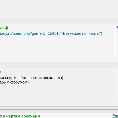
сь((
П
omacy.ru/board.php?gameID=12451
/>Возможно починить?)
т
я спустя чёрт знает сколько лет))
старым форумом?
х к чертям собачьим
Pro