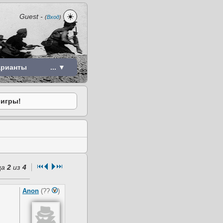
☀️
Guest
-
(
Вход
)
арианты
... ▼
 игры!
ца
2
из
4
Anon
(??
)