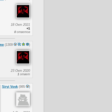
18 Окт 2021
+1
0
ответов
me
(1309
)
23 Окт 2020
1
ответ
Siryi Vovk
(985
)