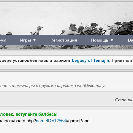
рум
Игры ▼
Регистрация
Помощь ▼
В
рвере установлен новый вариант
Legacy of Temujin
. Приятной
дить темы/игры с другими игроками webDiplomacy.
Страни
еловек, вступайте балбесы
macy.ru/board.php?
gameID=12564
#gamePanel