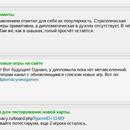
ианты.
ивлением отметил для себя их популярность. Стратегическая
гры примитивна, а дипломатическая в дуэлях отсутствует. В ч
Там же, как в шашках, голый просчёт остаётся.
Новые игры на сайте
 Вот будущее! Однако, у дипломыла пока нет метавселенной.
елеграм канал с обновляющимся списком новых игр. Вот он:
ebdiplomacynewgames
в для тестирования новой карты.
macy.ru/board.php?
gameID=11489
вайте потестируем, еще 2 игрока осталось.