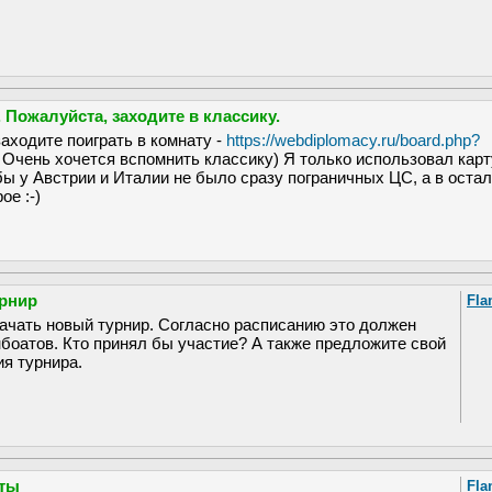
 Пожалуйста, заходите в классику.
заходите поиграть в комнату -
https://webdiplomacy.ru/board.php?
 Очень хочется вспомнить классику) Я только использовал карт
бы у Австрии и Италии не было сразу пограничных ЦС, а в оста
ое :-)
рнир
Fla
ачать новый турнир. Согласно расписанию это должен
нбоатов. Кто принял бы участие? А также предложите свой
ия турнира.
аты
Fla