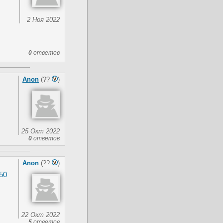
2 Ноя 2022
0
ответов
Anon
(??
)
25 Окт 2022
0
ответов
Anon
(??
)
50
22 Окт 2022
5
ответов