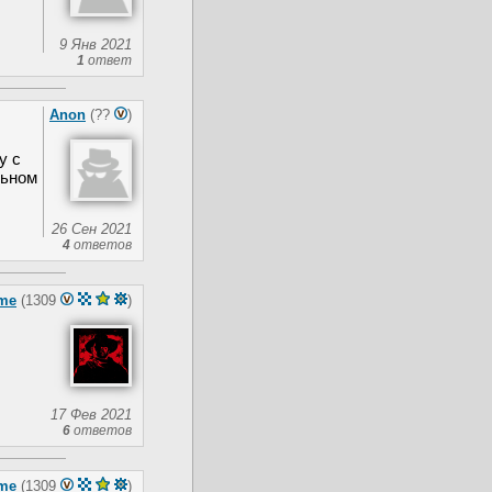
9 Янв 2021
1
ответ
Anon
(??
)
у с
льном
26 Сен 2021
4
ответов
me
(1309
)
17 Фев 2021
6
ответов
me
(1309
)