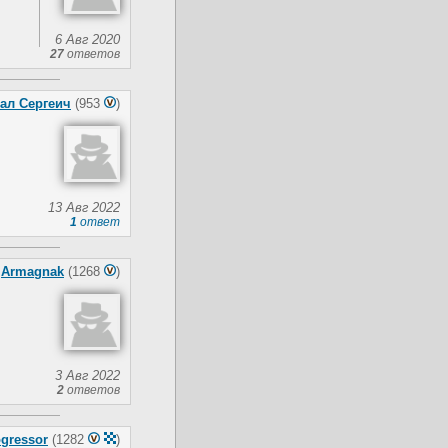
6 Авг 2020
27
ответов
ал Сергеич
(953
)
13 Авг 2022
1
ответ
Armagnak
(1268
)
3 Авг 2022
2
ответов
gressor
(1282
)