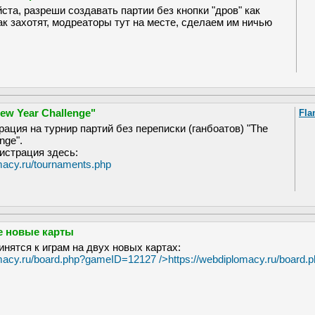
ста, разреши создавать партии без кнопки "дров" как
ак захотят, модреаторы тут на месте, сделаем им ничью
ew Year Challenge"
Fla
ация на турнир партий без переписки (ганбоатов) "The
nge".
гистрация здесь:
macy.ru/tournaments.php
е новые карты
нятся к играм на двух новых картах:
omacy.ru/board.php?gameID=12127
/>
https://webdiplomacy.ru/board.