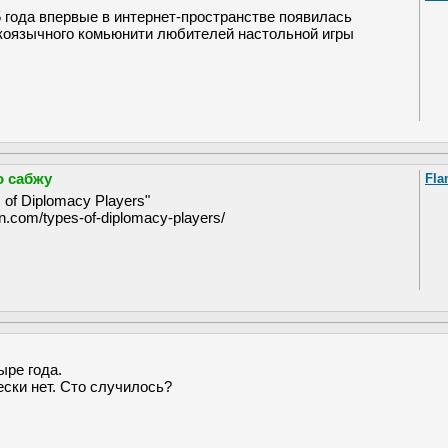
5 года впервые в интернет-пространстве появилась
коязычного комьюнити любителей настольной игры
о сабжу
Fla
 of Diplomacy Players"
ion.com/types-of-diplomacy-players/
ыре года.
ески нет. Сто случилось?