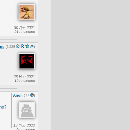
30 Дек 2021
21
ответов
me
(1309
)
28 Ноя 2021
12
ответов
Anon
(??
)
php?
19 Фев 2022
0
ответов