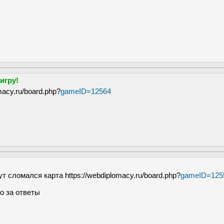
игру!
macy.ru/board.php?
gameID=12564
т сломался карта https://webdiplomacy.ru/board.php?
gameID=125
о за ответы