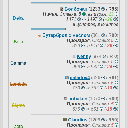
Болбочан
(1233
/
R95
)
Ничья
.
Ставка:
5
, выиграл:
13
Delta
1471
-> 1497
(
+26
)
8
центров,
8
юнитов
Бутерброд с маслом
(861
/
R90
)
Проиграл
.
Ставка:
5
Beta
836
-> 816
(
-20
)
Kenny
(974
/
R-0
)
Проиграл
.
Ставка:
5
Gamma
966
-> 942
(
-24
)
nefedov4
(626
/
R91
)
Проиграл
.
Ставка:
5
Lambda
770
-> 752
(
-18
)
sobaken
(1070
/
R89
)
Проиграл
.
Ставка:
5
Sigma
676
-> 661
(
-15
)
Claudius
(1209
/
R50
)
Проиграл
.
Ставка:
5
Zeta