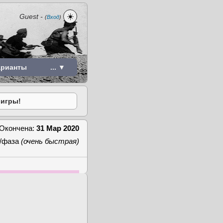
☀️
Guest
-
(
Вход
)
арианты
... ▼
 игры!
Окончена:
31 Мар 2020
/фаза
(очень быстрая)