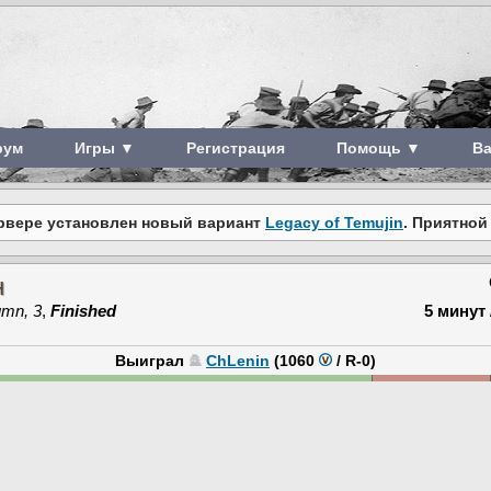
рум
Игры ▼
Регистрация
Помощь ▼
В
рвере установлен новый вариант
Legacy of Temujin
. Приятной
н
umn, 3
,
Finished
5 минут
Выиграл
ChLenin
(1060
/
R-0
)