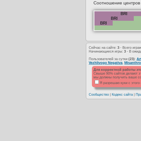
Соотношение центров в
BRI
BRI
BRI
Сейчас на сайте:
3
- Всего игра
Начинающиеся игры:
3
- В ожид
Пользователей за сутки
(23)
:
Ar
Vezhlivogo Negativa
,
Misanthr
Для корректной работы эт
Свыше 90% сайтов делают это
мы должны получить ваше со
Я разрешаю куки с этого
Сообщество
|
Кодекс сайта
|
Пр