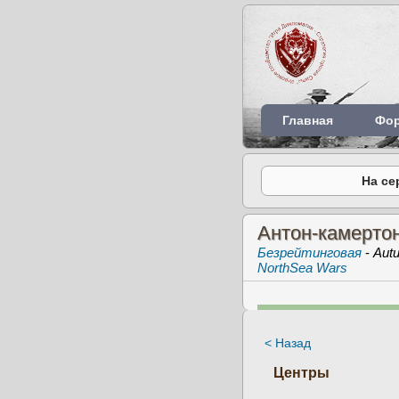
Главная
Фо
На се
Антон-камерто
Безрейтинговая
-
Aut
NorthSea Wars
< Назад
Центры