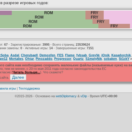
 разрезе игровых годов:
ROM
FRY
ROM
FRY
ROM
FRY
ROM
FRY
ют:
67
- Зарегистрированые:
3995
- Всего страниц:
23539624
ании замены:
0
- Активные игры:
14
- Завершенные игры:
7151
tSoba
,
Asdal
,
Cherubaell
,
Demosfen
,
FES
,
Flame
,
fybsab
,
GreyVe
,
iOnik
,
Kasadorchik
ope12
,
Mortalies
,
Ohtar
,
Pinozaddo
,
Progressor
,
Quartz
,
S1mplyNik
,
sobaken
,
St1ckY
и
ого сайта нам необходимо сохранять маленькие файлы (называемые куки) на 
, тем не менее, с 20-го мая 2011 года согласно законодательства ЕС
гласие (
Читать больше...
). Что скажете?
 сайта.
авила игры
|
Техподдержка
©2015-2026 - Основано на
webDiplomacy
&
vDip
- Время
UTC+00:00