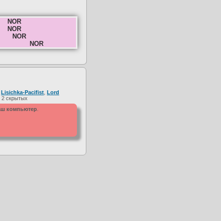
NOR
NOR
NOR
NOR
,
Lisichka-Pacifist
,
Lord
 2 скрытых
ваш компьютер
.