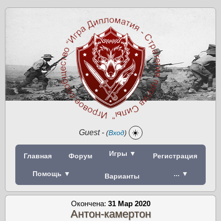
Guest
-
☀️
(
Вход
)
Игры ▼
Главная
Форум
Регистрация
Помощь ▼
... ▼
Варианты
Окончена:
31 Мар 2020
Антон-камертон