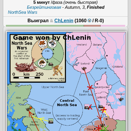
5 минут
/фаза
(очень быстрая)
Безрейтинговая
-
Autumn, 3
,
Finished
NorthSea Wars
Выиграл
ChLenin
(1060
/
R-0
)