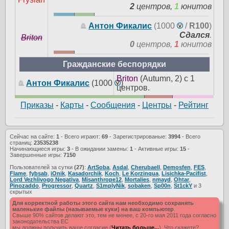
2
центров,
1
юнитов
Антон Фикалис
(1000
/
R100
)
Сдался
.
Briton
0
центров,
1
юнитов
Гражданские беспорядки
Briton
(Autumn, 2) с 1
Антон Фикалис
(1000
)
центров.
Приказы
-
Карты
-
Сообщения
-
Центры
-
Рейтинг
Сейчас на сайте:
1
- Всего играют:
69
- Зарегистрированые:
3994
- Всего
страниц:
23535238
Начинающиеся игры:
3
- В ожидании замены:
1
- Активные игры:
15
-
Завершенные игры:
7150
Пользователей за сутки
(27)
:
ArtSoba
,
Asdal
,
Cherubaell
,
Demosfen
,
FES
,
Flame
,
fybsab
,
iOnik
,
Kasadorchik
,
Koch
,
Le Korzinqua
,
Lisichka-Pacifist
,
Lord Vezhlivogo Negativa
,
Misanthrope12
,
Mortalies
,
nmayd
,
Ohtar
,
Pinozaddo
,
Progressor
,
Quartz
,
S1mplyNik
,
sobaken
,
Sp00n
,
St1ckY
и 3
скрытых
Для корректной работы этого сайта нам необходимо сохранять
маленькие файлы (называемые куки) на ваш компьютер
.
Свыше 90% сайтов делают это, тем не менее, с 20-го мая 2011 года согласно
законодательства ЕС
мы должны получить ваше согласие (
Читать больше...
). Что скажете?