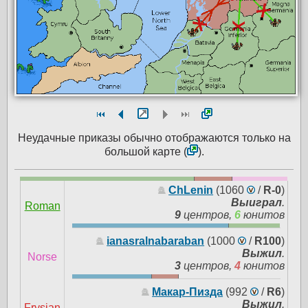
Неудачные приказы обычно отображаются только на
большой карте (
).
ChLenin
(1060
/
R-0
)
Выиграл
.
Roman
9
центров,
6
юнитов
ianasralnabaraban
(1000
/
R100
)
Выжил
.
Norse
3
центров,
4
юнитов
Макар-Пизда
(992
/
R6
)
Выжил
.
Frysian