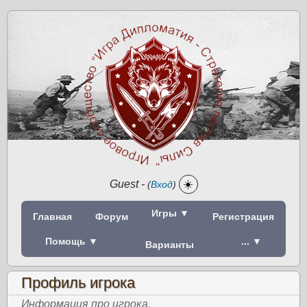
Guest
-
☀️
(
Вход
)
Игры ▼
Главная
Форум
Регистрация
Помощь ▼
... ▼
Варианты
Профиль игрока
Информация про игрока.