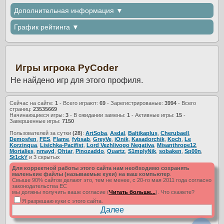
Дополнительная информация ▼
График рейтинга ▼
Игры игрока PyCoder
Не найдено игр для этого профиля.
Сейчас на сайте:
1
- Всего играют:
69
- Зарегистрированые:
3994
- Всего
страниц:
23535669
Начинающиеся игры:
3
- В ожидании замены:
1
- Активные игры:
15
-
Завершенные игры:
7150
Пользователей за сутки
(28)
:
ArtSoba
,
Asdal
,
Baltikaplus
,
Cherubaell
,
Demosfen
,
FES
,
Flame
,
fybsab
,
GreyVe
,
iOnik
,
Kasadorchik
,
Koch
,
Le
Korzinqua
,
Lisichka-Pacifist
,
Lord Vezhlivogo Negativa
,
Misanthrope12
,
Mortalies
,
nmayd
,
Ohtar
,
Pinozaddo
,
Quartz
,
S1mplyNik
,
sobaken
,
Sp00n
,
St1ckY
и 3 скрытых
Для корректной работы этого сайта нам необходимо сохранять
маленькие файлы (называемые куки) на ваш компьютер
.
Свыше 90% сайтов делают это, тем не менее, с 20-го мая 2011 года согласно
законодательства ЕС
мы должны получить ваше согласие (
Читать больше...
). Что скажете?
Я разрешаю куки с этого сайта.