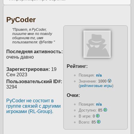
PyCoder
"Привет, я PyCoder,
пишите мне по поводу
общенияв тг, имя
пользователя: @Feritte "
Последняя активность:
очень давно
Рейтинг:
Зарегистрирован:
19
Сен 2023
Позиция:
n/a
Пользовательский ID#:
Значение:
1000
(
рейтинговые игры
)
3294
Очки:
PyCoder не состоит в
Позиция:
n/a
группе связей с другими
Доступно:
85
игроками (RL-Group).
В игре:
0
Всего:
85