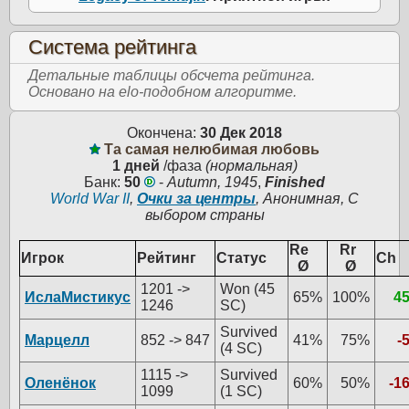
Система рейтинга
Детальные таблицы обсчета рейтинга.
Основано на elo-подобном алгоритме.
Окончена:
30 Дек 2018
Та самая нелюбимая любовь
1 дней
/фаза
(нормальная)
Банк:
50
-
Autumn, 1945
,
Finished
World War II
,
Очки за центры
, Анонимная, С
выбором страны
Re
Rr
Игрок
Рейтинг
Статус
Ch
Ø
Ø
1201 ->
Won (45
ИслаМистикус
65%
100%
4
1246
SC)
Survived
Марцелл
852 -> 847
41%
75%
-
(4 SC)
1115 ->
Survived
Оленёнок
60%
50%
-1
1099
(1 SC)