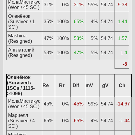
ИслаМистикус
31%
0%
-31%
55%
54.74
-9.38
(Won / 45 SC )
Оленёнок
(Survived / 1
35%
100%
65%
4%
54.74
1.44
SC )
Mashina
47%
100%
53%
5%
54.74
1.57
(Resigned)
Англатолий
53%
100%
47%
5%
54.74
1.4
(Resigned)
-5
Оленёнок
(Survived /
Re
Rr
Dif
mV
gV
Ch
1SCs / 1115-
>1099)
ИслаМистикус
45%
0%
-45%
59%
54.74
-14.67
(Won / 45 SC )
Марцелл
(Survived / 4
65%
0%
-65%
4%
54.74
-1.44
SC )
Mashina