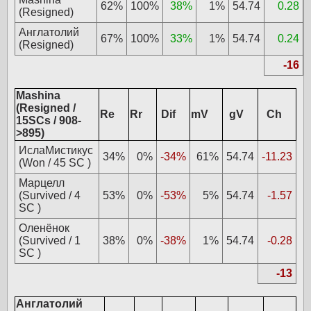
62%
100%
38%
1%
54.74
0.28
(Resigned)
Англатолий
67%
100%
33%
1%
54.74
0.24
(Resigned)
-16
Mashina
(Resigned /
Re
Rr
Dif
mV
gV
Ch
15SCs / 908-
>895)
ИслаМистикус
34%
0%
-34%
61%
54.74
-11.23
(Won / 45 SC )
Марцелл
(Survived / 4
53%
0%
-53%
5%
54.74
-1.57
SC )
Оленёнок
(Survived / 1
38%
0%
-38%
1%
54.74
-0.28
SC )
-13
Англатолий