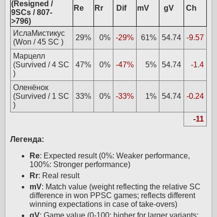
(Resigned /
Re
Rr
Dif
mV
gV
Ch
9SCs / 807-
>796)
ИслаМистикус
29%
0%
-29%
61%
54.74
-9.57
(Won / 45 SC )
Марцелл
(Survived / 4 SC
47%
0%
-47%
5%
54.74
-1.4
)
Оленёнок
(Survived / 1 SC
33%
0%
-33%
1%
54.74
-0.24
)
-11
Легенда:
Re
: Expected result (0%: Weaker performance,
100%: Stronger performance)
Rr
: Real result
mV
: Match value (weight reflecting the relative SC
difference in won PPSC games; reflects different
winning expectations in case of take-overs)
gV
: Game value (0-100; higher for larger variants;