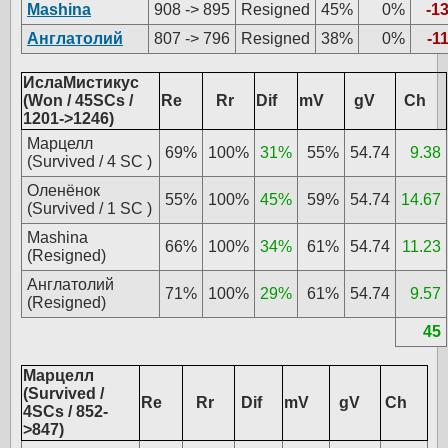
Mashina
908 -> 895
Resigned
45%
0%
-1
Англатолий
807 -> 796
Resigned
38%
0%
-1
ИслаМистикус
(Won / 45SCs /
Re
Rr
Dif
mV
gV
Ch
1201->1246)
Марцелл
69%
100%
31%
55%
54.74
9.38
(Survived / 4 SC )
Оленёнок
55%
100%
45%
59%
54.74
14.67
(Survived / 1 SC )
Mashina
66%
100%
34%
61%
54.74
11.23
(Resigned)
Англатолий
71%
100%
29%
61%
54.74
9.57
(Resigned)
45
Марцелл
(Survived /
Re
Rr
Dif
mV
gV
Ch
4SCs / 852-
>847)