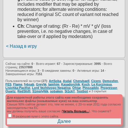
includes modifier that may be applied by
moderators; for alternate winning conditions:
reduced if original SC count of variant not reached
by winner)
Ch
: Change of rating: (Rr - Re) * mV * gV (loss
prevention, i.e. no negative changes, in case of
take-over or if applied by moderators)
< Назад в игру
Сейчас на сайте:
0
- Всего играют:
67
- Зарегистрированые:
3995
- Всего
страниц:
23537888
Начинающиеся игры:
3
- В ожидании замены:
0
- Активные игры:
14
-
Завершенные игры:
7151
Пользователей за сутки
(27)
:
ArtSoba
,
Asdal
,
Cherubaell
,
Cicero
,
Demosfen
,
FES
,
Flame
,
fybsab
,
GreyVe
,
Iamhim
,
Kasadorchik
,
Koch
,
Le Korzinqua
,
Lisichka-Pacifist
,
Lord Vezhlivogo Negativa
,
Ohtar
,
Pinozaddo
,
Progressor
,
Quartz
,
RedShift
,
S1mplyNik
,
sobaken
,
St1ckY
,
Testbot
и 3 скрытых
Для корректной работы этого сайта нам необходимо сохранять
маленькие файлы (называемые куки) на ваш компьютер
.
Свыше 90% сайтов делают это, тем не менее, с 20-го мая 2011 года согласно
законодательства ЕС
мы должны получить ваше согласие (
Читать больше...
). Что скажете?
Я разрешаю куки с этого сайта.