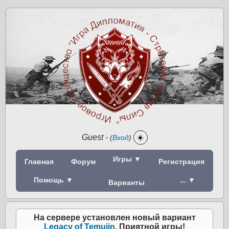
Guest
-
☀️
(
Вход
)
Игры ▼
Главная
Форум
Регистрация
Помощь ▼
... ▼
Варианты
На сервере установлен новый вариант
Legacy of Temujin
. Приятной игры!