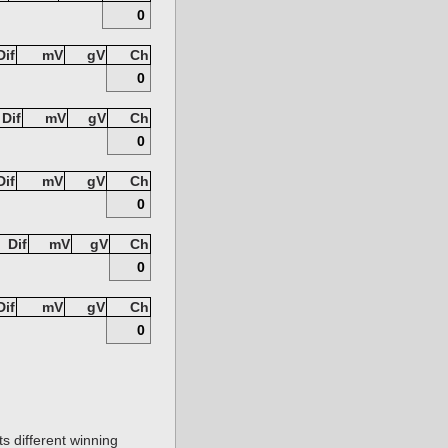
0
Dif
mV
gV
Ch
0
Dif
mV
gV
Ch
0
Dif
mV
gV
Ch
0
Dif
mV
gV
Ch
0
Dif
mV
gV
Ch
0
s different winning