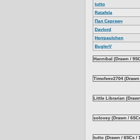
tutto
Ratafela
Пал Сергеич
Davlord
Herrpaulchen
BuglerV
Hannibal (Drawn / 9SC
Timofeev2704 (Drawn 
Little Librarian (Draw
solovey (Drawn / 6SCs
tutto (Drawn / 6SCs /