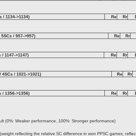
s / 1134->1134)
Re
Rr
 5SCs / 957->957)
Re
Rr
 / 1147->1147)
Re
Rr
/ 4SCs / 1021->1021)
Re
Rr
 / 1356->1356)
Re
Rr
sult (0%: Weaker performance, 100%: Stronger performance)
(weight reflecting the relative SC difference in won PPSC games; reflect