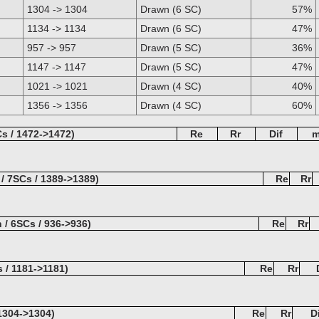
1304 -> 1304
Drawn (6 SC)
57%
1134 -> 1134
Drawn (6 SC)
47%
957 -> 957
Drawn (5 SC)
36%
1147 -> 1147
Drawn (5 SC)
47%
1021 -> 1021
Drawn (4 SC)
40%
1356 -> 1356
Drawn (4 SC)
60%
s / 1472->1472)
Re
Rr
Dif
/ 7SCs / 1389->1389)
Re
Rr
n / 6SCs / 936->936)
Re
Rr
 / 1181->1181)
Re
Rr
 1304->1304)
Re
Rr
D