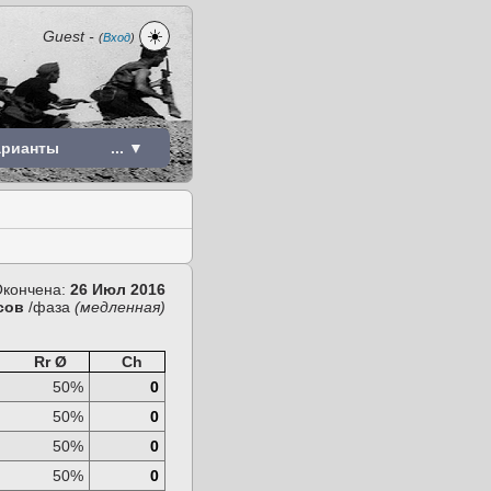
☀️
Guest
-
(
Вход
)
арианты
... ▼
кончена:
26 Июл 2016
асов
/фаза
(медленная)
Rr Ø
Ch
50%
0
50%
0
50%
0
50%
0