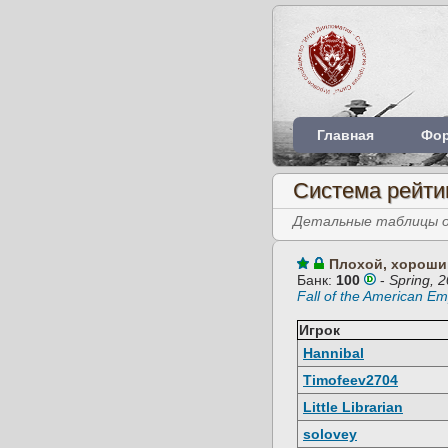
Главная
Фо
Система рейти
Детальные таблицы об
Плохой, хороши
Банк:
100
-
Spring, 
Fall of the American Em
Игрок
Hannibal
Timofeev2704
Little Librarian
solovey