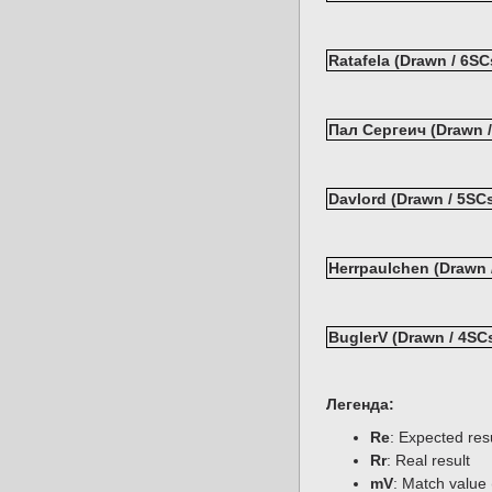
Ratafela (Drawn / 6SC
Пал Сергеич (Drawn /
Davlord (Drawn / 5SCs
Herrpaulchen (Drawn 
BuglerV (Drawn / 4SCs
Легенда:
Re
: Expected re
Rr
: Real result
mV
: Match value 