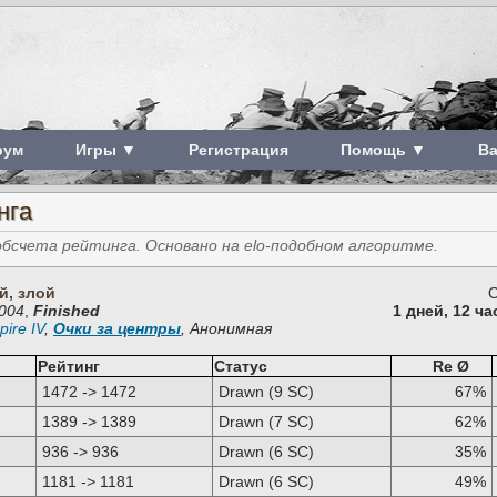
рум
Игры ▼
Регистрация
Помощь ▼
В
нга
счета рейтинга. Основано на elo-подобном алгоритме.
й, злой
О
2004
,
Finished
1 дней, 12 ч
pire IV
,
Очки за центры
, Анонимная
Рейтинг
Статус
Re Ø
1472 -> 1472
Drawn (9 SC)
67%
1389 -> 1389
Drawn (7 SC)
62%
936 -> 936
Drawn (6 SC)
35%
1181 -> 1181
Drawn (6 SC)
49%