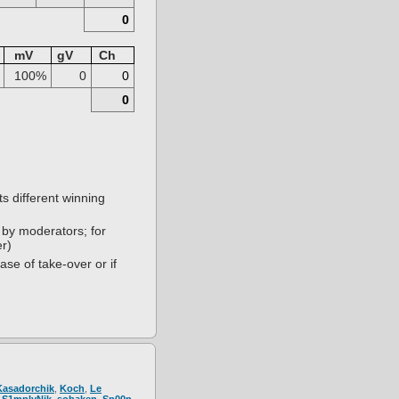
0
mV
gV
Ch
100%
0
0
0
s different winning
 by moderators; for
er)
ase of take-over or if
Kasadorchik
,
Koch
,
Le