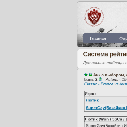
Главная
Фо
Система рейти
Детальные таблицы об
Анк с выбором, 
Банк:
2
-
Autumn, 19
Classic - France vs Aust
Игрок
Лютик
SuperGay(Бакайкин 
Лютик (Won / 3SCs / 
SuperGay(Бакайкин Ил