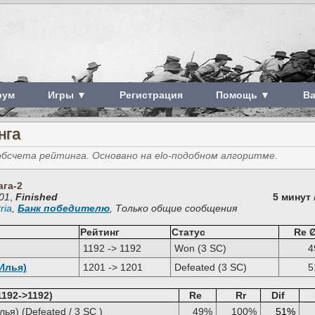
рум
Игры ▼
Регистрация
Помощь ▼
В
нга
счета рейтинга. Основано на elo-подобном алгоритме.
ага-2
01
,
Finished
5 минут
ria
,
Банк победителю
, Только общие сообщения
Рейтинг
Статус
Re 
1192 -> 1192
Won (3 SC)
4
Илья)
1201 -> 1201
Defeated (3 SC)
5
1192->1192)
Re
Rr
Dif
ья) (Defeated / 3 SC )
49%
100%
51%