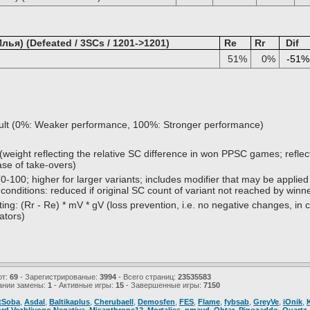
ья) (Defeated / 3SCs / 1201->1201)
Re
Rr
Dif
51%
0%
-51%
sult (0%: Weaker performance, 100%: Stronger performance)
(weight reflecting the relative SC difference in won PPSC games; reflect
ase of take-overs)
0-100; higher for larger variants; includes modifier that may be applied
 conditions: reduced if original SC count of variant not reached by winn
ing: (Rr - Re) * mV * gV (loss prevention, i.e. no negative changes, in c
ators)
ют:
69
- Зарегистрированые:
3994
- Всего страниц:
23535583
ании замены:
1
- Активные игры:
15
- Завершенные игры:
7150
tSoba
,
Asdal
,
Baltikaplus
,
Cherubaell
,
Demosfen
,
FES
,
Flame
,
fybsab
,
GreyVe
,
iOnik
,