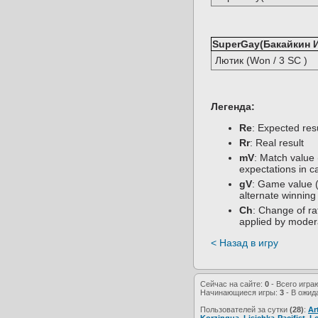
SuperGay(Бакайкин Ил
Лютик (Won / 3 SC )
Легенда:
Re
: Expected re
Rr
: Real result
mV
: Match value 
expectations in c
gV
: Game value (
alternate winning
Ch
: Change of rat
applied by moder
< Назад в игру
Сейчас на сайте:
0
- Всего игра
Начинающиеся игры:
3
- В ожид
Пользователей за сутки
(28)
:
Ar