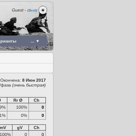
☀️
Guest
-
(
Вход
)
арианты
... ▼
Окончена:
8 Июн 2017
/фаза
(очень быстрая)
Ø
Rr Ø
Ch
9%
100%
0
1%
0%
0
mV
gV
Ch
100%
0
0