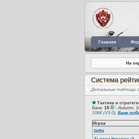
Главная
Фо
На се
Система рейти
Детальные таблицы об
Тактика и стратеги
Банк:
15
-
Autumn, 1
1066 (V3.0)
,
Банк по
Игрок
tutto
Тьяден Указанный