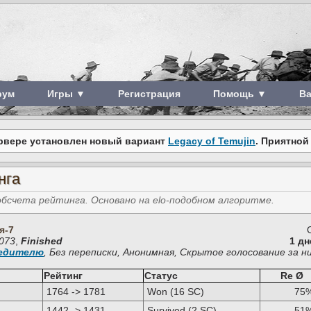
рум
Игры ▼
Регистрация
Помощь ▼
В
рвере установлен новый вариант
Legacy of Temujin
. Приятной
нга
счета рейтинга. Основано на elo-подобном алгоритме.
я-7
073
,
Finished
1 дн
бедителю
, Без переписки, Анонимная, Скрытое голосование за н
Рейтинг
Статус
Re Ø
1764 -> 1781
Won (16 SC)
75
1442 -> 1431
Survived (2 SC)
51