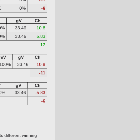
%
0%
-6
gV
Ch
0%
33.46
10.8
0%
33.46
5.83
17
mV
gV
Ch
100%
33.46
-10.8
-11
V
gV
Ch
0%
33.46
-5.83
-6
s different winning