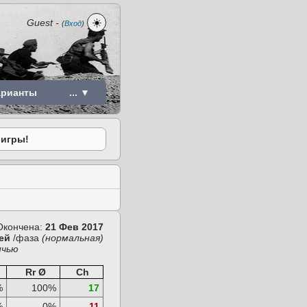
☀️
Guest
-
(
Вход
)
арианты
... ▼
 игры!
Окончена:
21 Фев 2017
ей
/фаза
(нормальная)
ичью
Rr Ø
Ch
%
100%
17
%
0%
-11