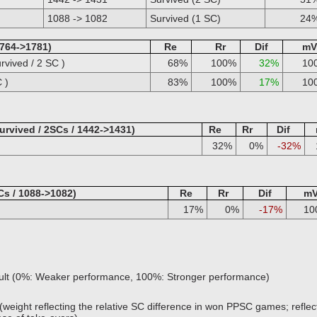
1088 -> 1082
Survived (1 SC)
24
1764->1781)
Re
Rr
Dif
mV
vived / 2 SC )
68%
100%
32%
10
 )
83%
100%
17%
10
rvived / 2SCs / 1442->1431)
Re
Rr
Dif
32%
0%
-32%
Cs / 1088->1082)
Re
Rr
Dif
m
17%
0%
-17%
10
sult (0%: Weaker performance, 100%: Stronger performance)
(weight reflecting the relative SC difference in won PPSC games; reflect