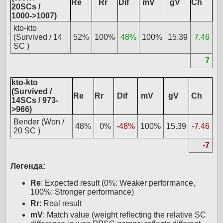
Re
Rr
Dif
mV
gV
Ch
20SCs /
1000->1007)
kto-kto
(Survived / 14
52%
100%
48%
100%
15.39
7.46
SC )
7
kto-kto
(Survived /
Re
Rr
Dif
mV
gV
Ch
14SCs / 973-
>966)
Bender (Won /
48%
0%
-48%
100%
15.39
-7.46
20 SC )
-7
Легенда:
Re
: Expected result (0%: Weaker performance,
100%: Stronger performance)
Rr
: Real result
mV
: Match value (weight reflecting the relative SC