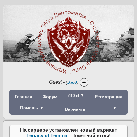
Guest
-
☀️
(
Вход
)
Игры ▼
Главная
Форум
Регистрация
Помощь ▼
... ▼
Варианты
На сервере установлен новый вариант
Legacy of Temujin
. Приятной игры!