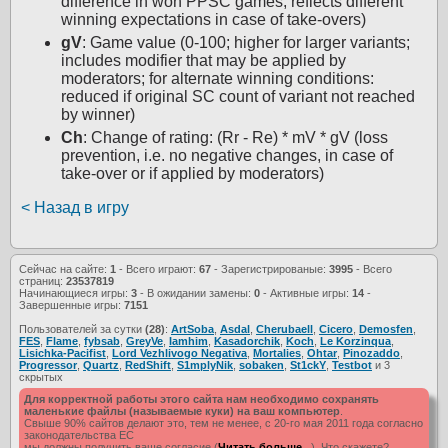
difference in won PPSC games; reflects different
winning expectations in case of take-overs)
gV
: Game value (0-100; higher for larger variants;
includes modifier that may be applied by
moderators; for alternate winning conditions:
reduced if original SC count of variant not reached
by winner)
Ch
: Change of rating: (Rr - Re) * mV * gV (loss
prevention, i.e. no negative changes, in case of
take-over or if applied by moderators)
< Назад в игру
Сейчас на сайте:
1
- Всего играют:
67
- Зарегистрированые:
3995
- Всего
страниц:
23537819
Начинающиеся игры:
3
- В ожидании замены:
0
- Активные игры:
14
-
Завершенные игры:
7151
Пользователей за сутки
(28)
:
ArtSoba
,
Asdal
,
Cherubaell
,
Cicero
,
Demosfen
,
FES
,
Flame
,
fybsab
,
GreyVe
,
Iamhim
,
Kasadorchik
,
Koch
,
Le Korzinqua
,
Lisichka-Pacifist
,
Lord Vezhlivogo Negativa
,
Mortalies
,
Ohtar
,
Pinozaddo
,
Progressor
,
Quartz
,
RedShift
,
S1mplyNik
,
sobaken
,
St1ckY
,
Testbot
и 3
скрытых
Для корректной работы этого сайта нам необходимо сохранять
маленькие файлы (называемые куки) на ваш компьютер
.
Свыше 90% сайтов делают это, тем не менее, с 20-го мая 2011 года согласно
законодательства ЕС
мы должны получить ваше согласие (
Читать больше...
). Что скажете?