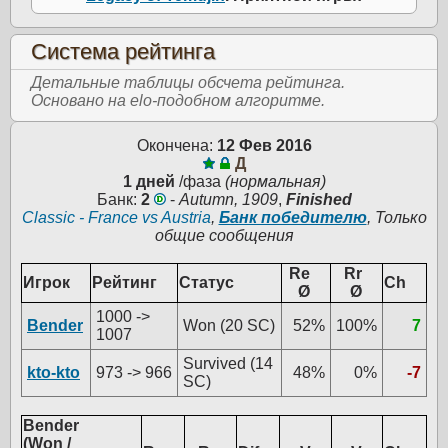
Система рейтинга
Детальные таблицы обсчета рейтинга.
Основано на elo-подобном алгоритме.
Окончена:
12 Фев 2016
Д
1 дней
/фаза
(нормальная)
Банк:
2
-
Autumn, 1909
,
Finished
Classic - France vs Austria
,
Банк победителю
, Только
общие сообщения
Re
Rr
Игрок
Рейтинг
Статус
Ch
Ø
Ø
1000 ->
Bender
Won (20 SC)
52%
100%
7
1007
Survived (14
kto-kto
973 -> 966
48%
0%
-7
SC)
Bender
(Won /