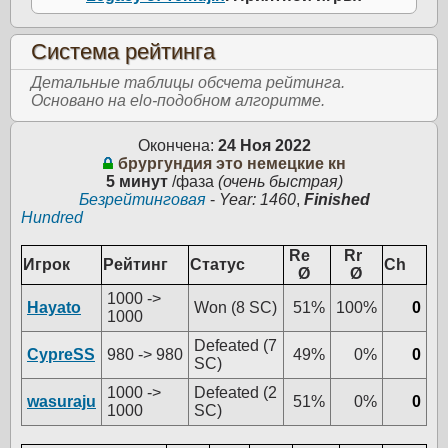
Система рейтинга
Детальные таблицы обсчета рейтинга.
Основано на elo-подобном алгоритме.
Окончена:
24 Ноя 2022
брургундия это немецкие кн
5 минут
/фаза
(очень быстрая)
Безрейтинговая
-
Year: 1460
,
Finished
Hundred
Re
Rr
Игрок
Рейтинг
Статус
Ch
Ø
Ø
1000 ->
Hayato
Won (8 SC)
51%
100%
0
1000
Defeated (7
CypreSS
980 -> 980
49%
0%
0
SC)
1000 ->
Defeated (2
wasuraju
51%
0%
0
1000
SC)