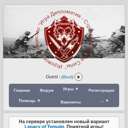
Guest
-
☀️
(
Вход
)
Игры ▼
Главная
Форум
Регистрация
Помощь ▼
... ▼
Варианты
На сервере установлен новый вариант
Legacy of Temujin
. Приятной игры!