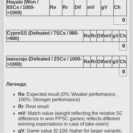
Hayato (Won /
8SCs / 1000-
Re
Rr
Dif
mV
gV
Ch
>1000)
0
CypreSS (Defeated / 7SCs / 980-
Re
Rr
Dif
mV
gV
Ch
>980)
0
wasuraju (Defeated / 2SCs / 1000-
Re
Rr
Dif
mV
gV
Ch
>1000)
0
Легенда:
Re
: Expected result (0%: Weaker performance,
100%: Stronger performance)
Rr
: Real result
mV
: Match value (weight reflecting the relative SC
difference in won PPSC games; reflects different
winning expectations in case of take-overs)
gV
: Game value (0-100; higher for larger variants;