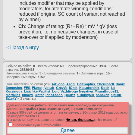
includes modifier that may be applied by
moderators; for alternate winning conditions:
reduced if original SC count of variant not reached
by winner)
Ch
: Change of rating: (Rr - Re) * mV * gV (loss
prevention, i.e. no negative changes, in case of
take-over or if applied by moderators)
< Назад в игру
Сейчас на сайте:
0
- Всего играют:
69
- Зарегистрированые:
3994
- Всего
страниц:
23536463
Начинающиеся игры:
3
- В ожидании замены:
1
- Активные игры:
15
-
Завершенные игры:
7150
Пользователей за сутки
(29)
:
ArtSoba
,
Asdal
,
Baltikaplus
,
Cherubaell
,
Danix
,
Demosfen
,
FES
,
Flame
,
fybsab
,
GreyVe
,
iOnik
,
Kasadorchik
,
Koch
,
Le
Korzinqua
,
Lisichka-Pacifist
,
Lord Vezhlivogo Negativa
,
Misanthrope12
,
Mortalies
,
nmayd
,
Ohtar
,
Pinozaddo
,
Quartz
,
S1mplyNik
,
sobaken
,
Sp00n
,
St1ckY
и 3 скрытых
Для корректной работы этого сайта нам необходимо сохранять
маленькие файлы (называемые куки) на ваш компьютер
.
Свыше 90% сайтов делают это, тем не менее, с 20-го мая 2011 года согласно
законодательства ЕС
мы должны получить ваше согласие (
Читать больше...
). Что скажете?
Я разрешаю куки с этого сайта.