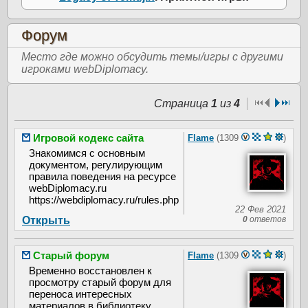
Форум
Место где можно обсудить темы/игры с другими
игроками webDiplomacy.
Страница
1
из
4
Игровой кодекс сайта
Flame
(1309
)
Знакомимся с основным
документом, регулирующим
правила поведения на ресурсе
webDiplomacy.ru
https://webdiplomacy.ru/rules.php
22 Фев 2021
Открыть
0
ответов
Старый форум
Flame
(1309
)
Временно восстановлен к
просмотру старый форум для
переноса интересных
материалов в библиотеку.