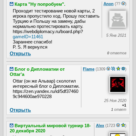
Карта "Ну попробуем".
Anon
(??
)
Проходит тестирование новой карты, 2
игрока пропустило ход. Прошу поставить
Турцию и Польшу на замену, дабы
нормально протестировать карту.
https://webdiplomacy.ru/board.php?
5 Янв 2021
gameID=11461
Зараннее спасибо!
P. S. Я вернулся
Открыть
0
ответов
Блог о Дипломатии от
Flame
(1309
)
Ottar'a
Ottar (он же Альвар) сколотил
интересный блог о Дипломатии.
https://zen.yandex.ru/id/5df37460
9c944600ae970228
25 Ноя 2020
+1
Открыть
1
ответ
Виртуальный мировой турнир 18-
Alex
(1723
)
20 декабря 2020