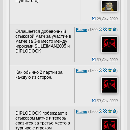
Пушистого)
28 Дек 2020
Flame
(1309
)
Оглашается добавочный
стыковой матч за участие в
матче за 3-е место между
игроками SULEIMAN2005 и
DIPLODOCK
30 Дек 2020
Flame
(1309
)
Как обычно 2 партии за
каждую из сторон.
30 Дек 2020
Flame
(1309
)
DIPLODOCK побеждает в
стыковом матче и теперь
сразится за третье место в
турнире с игроком