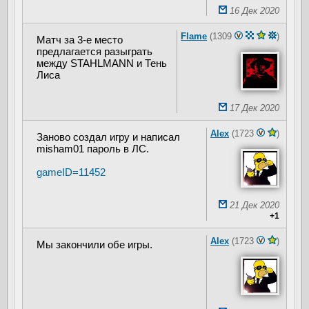
16 Дек 2020
Flame
(1309
)
Матч за 3-е место
предлагается разыграть
между STAHLMANN и Тень
Лиса
17 Дек 2020
Alex
(1723
)
Заново создал игру и написал
misham01 пароль в ЛС.
gameID=11452
21 Дек 2020
+1
Alex
(1723
)
Мы закончили обе игры.