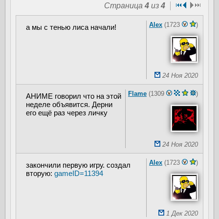
Страница
4
из
4
Alex
(1723
)
а мы с тенью лиса начали!
24 Ноя 2020
Flame
(1309
)
АНИМЕ говорил что на этой
неделе объявится. Дерни
его ещё раз через личку
24 Ноя 2020
Alex
(1723
)
закончили первую игру. создал
вторую:
gameID=11394
1 Дек 2020