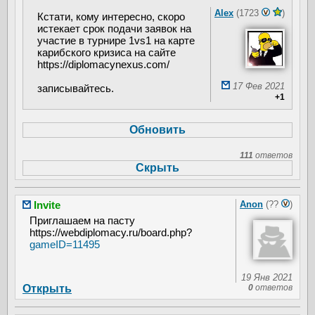
Alex
(1723
)
Кстати, кому интересно, скоро
истекает срок подачи заявок на
участие в турнире 1vs1 на карте
карибского кризиса на сайте
https://diplomacynexus.com/
17 Фев 2021
записывайтесь.
+1
111
ответов
Invite
Anon
(??
)
Приглашаем на пасту
https://webdiplomacy.ru/board.php?
gameID=11495
19 Янв 2021
Открыть
0
ответов