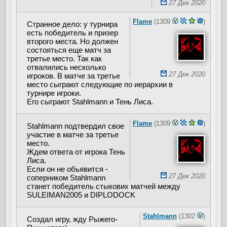
27 Дек 2020
Flame
(1309
)
Странное дело: у турнира
есть победитель и призер
второго места. Но должен
состояться еще матч за
третье место. Так как
отвалились несколько
27 Дек 2020
игроков. В матче за третье
место сыграют следующие по иерархии в
турнире игроки.
Его сыграют Stahlmann и Тень Лиса.
Flame
(1309
)
Stahlmann подтвердил свое
участие в матче за третье
место.
Ждем ответа от игрока Тень
Лиса.
Если он не обьявится -
27 Дек 2020
соперником Stahlmann
станет победитель стыкових матчей между
SULEIMAN2005 и DIPLODOCK
Stahlmann
(1302
)
Создал игру, жду Рыжего-