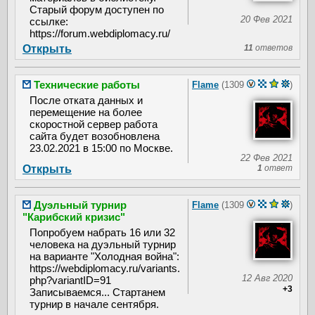
Старый форум доступен по
20 Фев 2021
ссылке:
https://forum.webdiplomacy.ru/
Открыть
11
ответов
Технические работы
Flame
(1309
)
После отката данных и
перемещение на более
скоростной сервер работа
сайта будет возобновлена
23.02.2021 в 15:00 по Москве.
22 Фев 2021
Открыть
1
ответ
Дуэльный турнир
Flame
(1309
)
"Карибский кризис"
Попробуем набрать 16 или 32
человека на дуэльный турнир
на варианте "Холодная война":
https://webdiplomacy.ru/variants.
12 Авг 2020
php?variantID=91
+3
Записываемся... Стартанем
турнир в начале сентября.