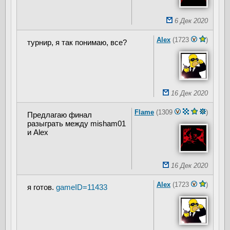
6 Дек 2020
Alex
(1723
)
турнир, я так понимаю, все?
16 Дек 2020
Flame
(1309
)
Предлагаю финал
разыграть между misham01
и Alex
16 Дек 2020
Alex
(1723
)
я готов.
gameID=11433