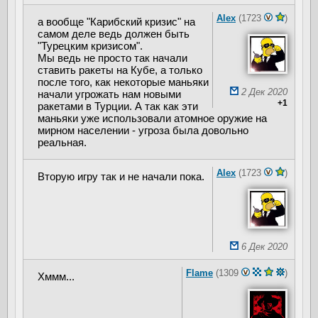
Alex
(1723
)
а вообще "Карибский кризис" на
самом деле ведь должен быть
"Турецким кризисом".
Мы ведь не просто так начали
ставить ракеты на Кубе, а только
после того, как некоторые маньяки
2 Дек 2020
начали угрожать нам новыми
+1
ракетами в Турции. А так как эти
маньяки уже использовали атомное оружие на
мирном населении - угроза была довольно
реальная.
Alex
(1723
)
Вторую игру так и не начали пока.
6 Дек 2020
Flame
(1309
)
Хммм...