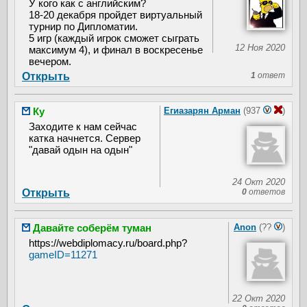
У кого как с английским?
18-20 декабря пройдет виртуальный
турнир по Дипломатии.
5 игр (каждый игрок сможет сыграть
12 Ноя 2020
максимум 4), и финал в воскресенье
вечером.
Открыть
1
ответ
Ку
Егиазарян Арман
(937
)
Заходите к нам сейчас
катка начнется. Сервер
"давай одын на одын"
24 Окт 2020
Открыть
0
ответов
Давайте соберём туман
Anon
(??
)
https://webdiplomacy.ru/board.php?
gameID=11271
22 Окт 2020