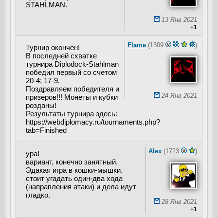
STAHLMAN.
13 Янв 2021
+1
Flame
(1309
)
Турнир окончен!
В последней схватке
турнира Diplodock-Stahlman
победил первый со счетом
20-4; 17-9.
Поздравляем победителя и
24 Янв 2021
призеров!!! Монеты и кубки
розданы!
Результаты турнира здесь:
https://webdiplomacy.ru/tournaments.php?
tab=Finished
Alex
(1723
)
ура!
вариант, конечно занятный.
Эдакая игра в кошки-мышки.
стоит угадать один-два хода
(направления атаки) и дела идут
гладко.
28 Янв 2021
+1