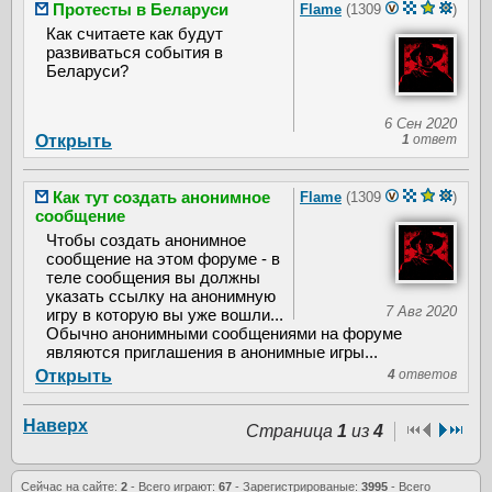
Протесты в Беларуси
Flame
(1309
)
Как считаете как будут
развиваться события в
Беларуси?
6 Сен 2020
Открыть
1
ответ
Как тут создать анонимное
Flame
(1309
)
сообщение
Чтобы создать анонимное
сообщение на этом форуме - в
теле сообщения вы должны
указать ссылку на анонимную
7 Авг 2020
игру в которую вы уже вошли...
Обычно анонимными сообщениями на форуме
являются приглашения в анонимные игры...
Открыть
4
ответов
Наверх
Страница
1
из
4
Сейчас на сайте:
2
- Всего играют:
67
- Зарегистрированые:
3995
- Всего