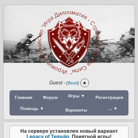
Guest
-
☀️
(
Вход
)
Игры ▼
Главная
Форум
Регистрация
Помощь ▼
... ▼
Варианты
На сервере установлен новый вариант
Legacy of Temujin
. Приятной игры!