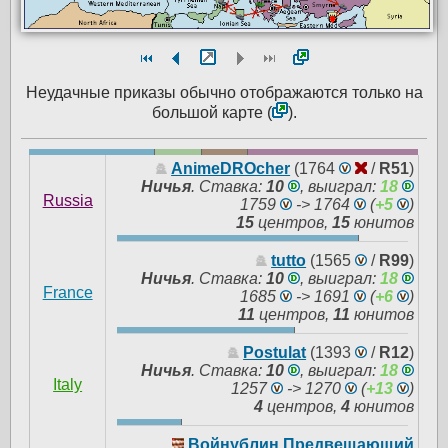
Неудачные приказы обычно отображаются только на
большой карте (
).
AnimeDROcher
(1764
/
R51
)
Ничья
.
Ставка:
10
, выиграл:
18
Russia
1759
-> 1764
(
+5
)
15
центров,
15
юнитов
tutto
(1565
/
R99
)
Ничья
.
Ставка:
10
, выиграл:
18
France
1685
-> 1691
(
+6
)
11
центров,
11
юнитов
Postulat
(1393
/
R12
)
Ничья
.
Ставка:
10
, выиграл:
18
Italy
1257
-> 1270
(
+13
)
4
центров,
4
юнитов
Войнублин Предвещающий