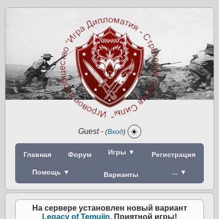
Guest
-
☀️
(
Вход
)
Игры ▼
Главная
Форум
Регистрация
Помощь ▼
... ▼
Варианты
На сервере установлен новый вариант
Legacy of Temujin
. Приятной игры!