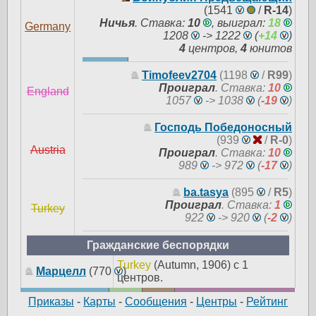
(1541
/
R-14
)
Ничья
.
Ставка:
10
, выиграл:
18
Germany
1208
-> 1222
(
+14
)
4
центров,
4
юнитов
Timofeev2704
(1198
/
R99
)
Проиграл
.
Ставка:
10
England
1057
-> 1038
(
-19
)
Господь Победоносный
(939
/
R-0
)
Austria
Проиграл
.
Ставка:
10
989
-> 972
(
-17
)
ba.tasya
(895
/
R5
)
Проиграл
.
Ставка:
1
Turkey
922
-> 920
(
-2
)
Гражданские беспорядки
Turkey
(Autumn, 1906) с 1
Марцелл
(770
)
центров.
Приказы
-
Карты
-
Сообщения
-
Центры
-
Рейтинг