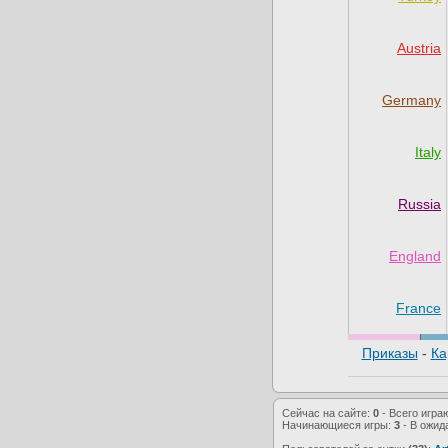
Austria
Germany
Italy
Russia
England
France
Приказы
-
Ка
Сейчас на сайте:
0
- Всего игра
Начинающиеся игры:
3
- В ожид