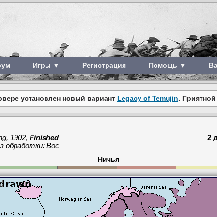
рум
Игры ▼
Регистрация
Помощь ▼
В
рвере установлен новый вариант
Legacy of Temujin
. Приятной
ng, 1902
,
Finished
2 
з обработки: Вос
Ничья