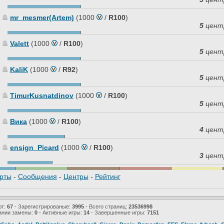
mr_mesmer(Artem)
(1000
/
R100
)
5
цент
Valett
(1000
/
R100
)
5
цент
KaliK
(1000
/
R92
)
5
цент
TimurKusnatdinov
(1000
/
R100
)
5
цент
Вика
(1000
/
R100
)
4
цент
ensign_Picard
(1000
/
R100
)
3
цент
рты
-
Сообщения
-
Центры
-
Рейтинг
ют:
67
- Зарегистрированые:
3995
- Всего страниц:
23536998
ании замены:
0
- Активные игры:
14
- Завершенные игры:
7151