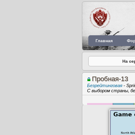
Главная
Фо
На се
Пробная-13
Безрейтинговая
-
Spri
С выбором страны, бе