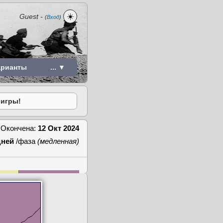
☀️
Guest
-
(
Вход
)
арианты
... ▼
 игры!
Окончена:
12 Окт 2024
дней
/фаза
(медленная)