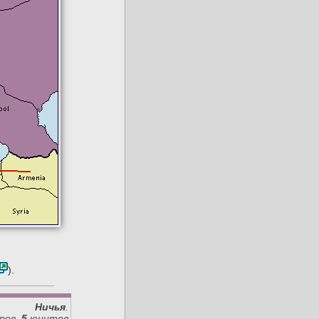
).
Ничья
.
ров,
5
юнитов