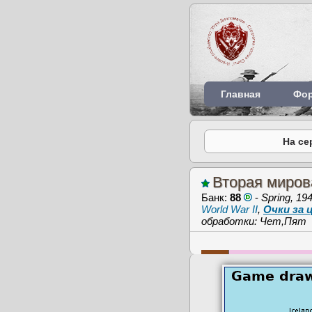
Главная
Фо
На се
Вторая миров
Банк:
88
-
Spring, 19
World War II
,
Очки за
обработки: Чет,Пят