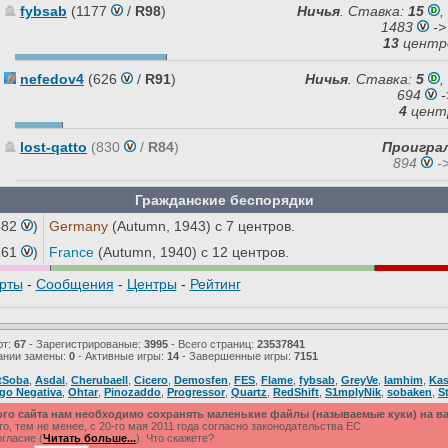
fybsab
(1177
/
R98
)
Ничья
.
Ставка:
15
,
1483
->
13
центр
nefedov4
(626
/
R91
)
Ничья
.
Ставка:
5
,
694
-
4
цент
lost-qatto
(830
/
R84
)
Проигра
894
-
Гражданские беспорядки
882
)
Germany
(Autumn, 1943) с 7 центров.
261
)
France
(Autumn, 1940) с 12 центров.
рты
-
Сообщения
-
Центры
-
Рейтинг
ют:
67
- Зарегистрированые:
3995
- Всего страниц:
23537841
ании замены:
0
- Активные игры:
14
- Завершенные игры:
7151
tSoba
,
Asdal
,
Cherubaell
,
Cicero
,
Demosfen
,
FES
,
Flame
,
fybsab
,
GreyVe
,
Iamhim
,
Kas
ogo Negativa
,
Ohtar
,
Pinozaddo
,
Progressor
,
Quartz
,
RedShift
,
S1mplyNik
,
sobaken
,
S
ого сайта нам необходимо сохранять маленькие файлы (называемые куки) на 
, тем не менее, с 20-го мая 2011 года согласно законодательства ЕС
гласие (
Читать больше...
). Что скажете?