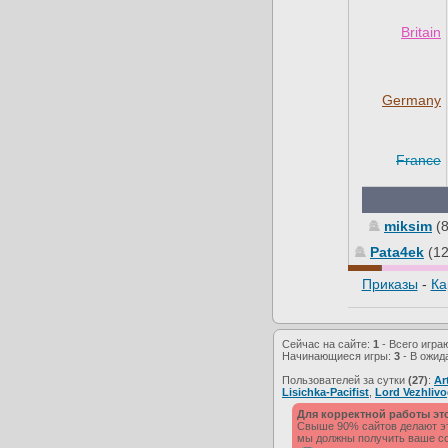
Britain
Germany
France
miksim
(
Pata4ek
(1
Приказы
-
Ка
Сейчас на сайте:
1
- Всего игра
Начинающиеся игры:
3
- В ожид
Пользователей за сутки
(27)
:
Ar
Lisichka-Pacifist
,
Lord Vezhliv
Для корректной работы эт
Свыше 90% сайтов делают это
мы должны получить ваше со