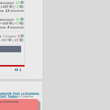
 выиграл:
22
 1485
(
+2
)
ов,
13
юнитов
 выиграл:
22
> 699
(
+5
)
ров,
4
юнитов
л
.
Ставка:
8
> 883
(
-11
)
1
adorchik
,
Koch
,
Le Korzinqua
,
t1ckY
,
Testbot
и 3 скрытых
ваш компьютер
.