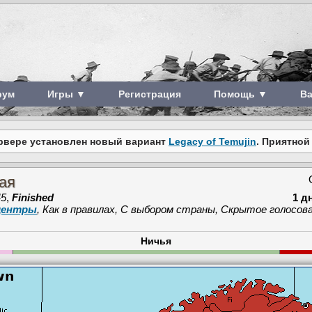
рум
Игры ▼
Регистрация
Помощь ▼
В
рвере установлен новый вариант
Legacy of Temujin
. Приятной
ая
45
,
Finished
1 д
 центры
, Как в правилах, С выбором страны, Скрытое голосова
Ничья