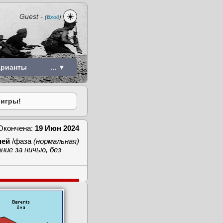
☀️
Guest
-
(
Вход
)
арианты
... ▼
 игры!
Окончена:
19 Июн 2024
ней
/фаза
(нормальная)
ние за ничью, без