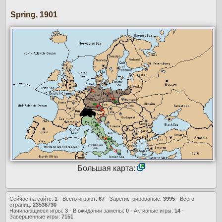
Spring, 1901
Большая карта:
Сейчас на сайте:
1
- Всего играют:
67
- Зарегистрированые:
3995
- Всего
страниц:
23538730
Начинающиеся игры:
3
- В ожидании замены:
0
- Активные игры:
14
-
Завершенные игры:
7151