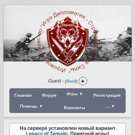
Guest
-
☀️
(
Вход
)
Игры ▼
Главная
Форум
Регистрация
Помощь ▼
... ▼
Варианты
На сервере установлен новый вариант
Legacy of Temujin
. Приятной игры!