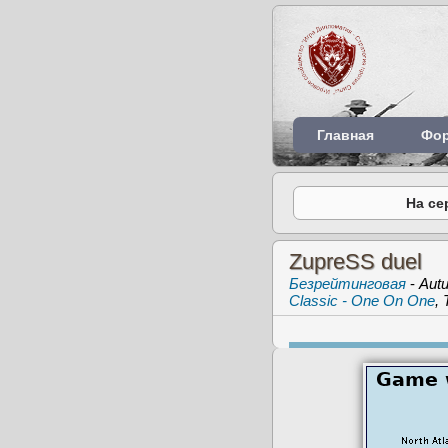
Главная
Фо
На се
ZupreSS duel
Безрейтинговая
-
Aut
Classic - One On One
,