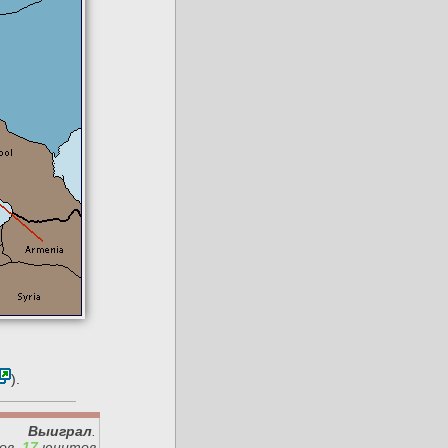
).
Выиграл
.
ов,
17
юнитов