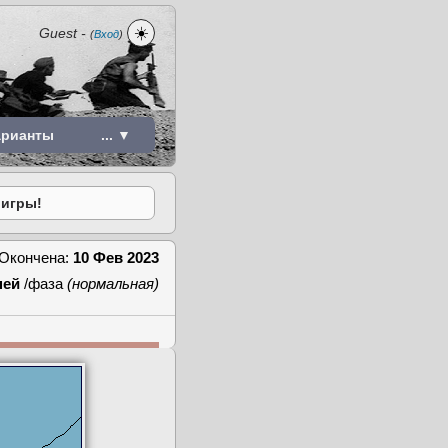
☀️
Guest
-
(
Вход
)
арианты
... ▼
 игры!
Окончена:
10 Фев 2023
ней
/фаза
(нормальная)