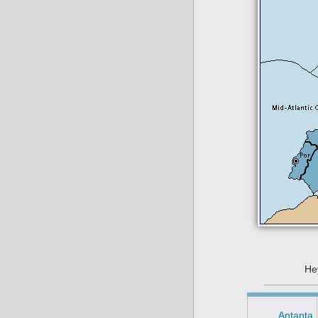
Не
Antanta