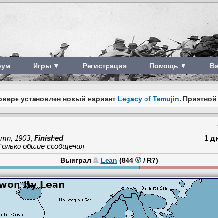
рум
Игры ▼
Регистрация
Помощь ▼
В
рвере установлен новый вариант
Legacy of Temujin
. Приятной
umn, 1903
,
Finished
1 д
 Только общие сообщения
Выиграл
Lean
(844
/
R7
)