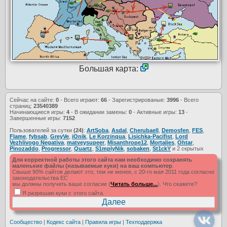
Большая карта:
Сейчас на сайте:
0
- Всего играют:
66
- Зарегистрированые:
3996
- Всего
страниц:
23540389
Начинающиеся игры:
4
- В ожидании замены:
0
- Активные игры:
13
-
Завершенные игры:
7152
Пользователей за сутки
(24)
:
ArtSoba
,
Asdal
,
Cherubaell
,
Demosfen
,
FES
,
Flame
,
fybsab
,
GreyVe
,
iOnik
,
Le Korzinqua
,
Lisichka-Pacifist
,
Lord
Vezhlivogo Negativa
,
matveysupeer
,
Misanthrope12
,
Mortalies
,
Ohtar
,
Pinozaddo
,
Progressor
,
Quartz
,
S1mplyNik
,
sobaken
,
St1ckY
и 2 скрытых
Для корректной работы этого сайта нам необходимо сохранять
маленькие файлы (называемые куки) на ваш компьютер
.
Свыше 90% сайтов делают это, тем не менее, с 20-го мая 2011 года согласно
законодательства ЕС
мы должны получить ваше согласие (
Читать больше...
). Что скажете?
Я разрешаю куки с этого сайта.
Сообщество
|
Кодекс сайта
|
Правила игры
|
Техподдержка