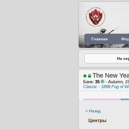
Главная
Фо
На се
The New Yea
Банк:
35
-
Autumn, 1
Classic - 1898 Fog of W
< Назад
Центры