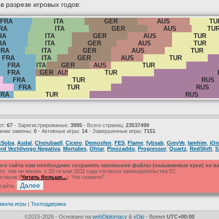
 разрезе игровых годов:
FRA
ITA
GER
AUS
TU
RA
ITA
GER
AUS
TU
RA
ITA
GER
AUS
TUR
RA
ITA
GER
AUS
TUR
FRA
ITA
GER
AUS
TUR
FRA
ITA
GER
AUS
TUR
FRA
ITA
GER
AUS
TUR
FRA
GER
AUS
TUR
FRA
TUR
RUS
FRA
TUR
RUS
FRA
TUR
RUS
ют:
67
- Зарегистрированые:
3995
- Всего страниц:
23537499
ании замены:
0
- Активные игры:
14
- Завершенные игры:
7151
tSoba
,
Asdal
,
Cherubaell
,
Cicero
,
Demosfen
,
FES
,
Flame
,
fybsab
,
GreyVe
,
Iamhim
,
iOn
rd Vezhlivogo Negativa
,
Mortalies
,
Ohtar
,
Pinozaddo
,
Progressor
,
Quartz
,
RedShift
,
S
ого сайта нам необходимо сохранять маленькие файлы (называемые куки) на 
, тем не менее, с 20-го мая 2011 года согласно законодательства ЕС
гласие (
Читать больше...
). Что скажете?
 сайта.
авила игры
|
Техподдержка
©2015-2026 - Основано на
webDiplomacy
&
vDip
- Время
UTC+00:00