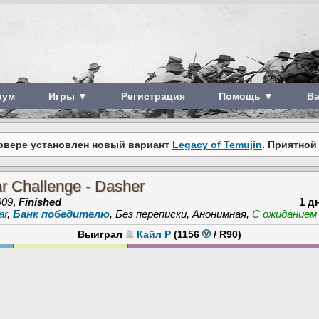
рум
Игры ▼
Регистрация
Помощь ▼
В
рвере установлен новый вариант
Legacy of Temujin
. Приятной
r Challenge - Dasher
909
,
Finished
1 д
ar
,
Банк победителю
, Без переписки, Анонимная,
С ожиданием
Выиграл
Кайл Р
(1156
/
R90
)