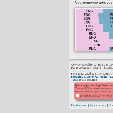
Соотношение центров в
ENG
ENG
F
ENG
F
ENG
F
ENG
ENG
ENG
ENG
ENG
ENG
ENG
Сейчас на сайте:
2
- Всего игра
Начинающиеся игры:
3
- В ожид
Пользователей за сутки
(29)
:
Ar
Korzinqua
,
Lisichka-Pacifist
,
Lo
Testbot
и 3 скрытых
Для корректной работы эт
Свыше 90% сайтов делают это
мы должны получить ваше со
Я разрешаю куки с этого
Сообщество
|
Кодекс сайта
|
Пр