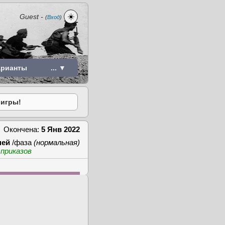
☀️
Guest
-
(
Вход
)
арианты
... ▼
 игры!
Окончена:
5 Янв 2022
ней
/фаза
(нормальная)
 приказов