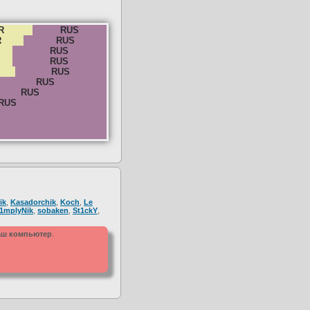
R
RUS
R
RUS
RUS
RUS
RUS
RUS
RUS
RUS
ik
,
Kasadorchik
,
Koch
,
Le
1mplyNik
,
sobaken
,
St1ckY
,
ваш компьютер
.