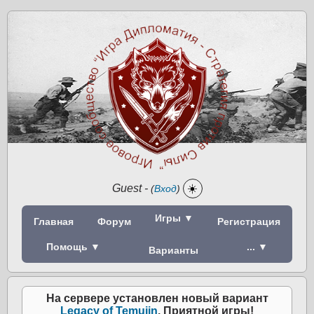
Guest
-
☀️
(
Вход
)
Игры ▼
Главная
Форум
Регистрация
Помощь ▼
... ▼
Варианты
На сервере установлен новый вариант
Legacy of Temujin
. Приятной игры!