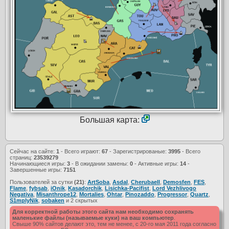
Большая карта:
Сейчас на сайте:
1
- Всего играют:
67
- Зарегистрированые:
3995
- Всего
страниц:
23539279
Начинающиеся игры:
3
- В ожидании замены:
0
- Активные игры:
14
-
Завершенные игры:
7151
Пользователей за сутки
(21)
:
ArtSoba
,
Asdal
,
Cherubaell
,
Demosfen
,
FES
,
Flame
,
fybsab
,
iOnik
,
Kasadorchik
,
Lisichka-Pacifist
,
Lord Vezhlivogo
Negativa
,
Misanthrope12
,
Mortalies
,
Ohtar
,
Pinozaddo
,
Progressor
,
Quartz
,
S1mplyNik
,
sobaken
и 2 скрытых
Для корректной работы этого сайта нам необходимо сохранять
маленькие файлы (называемые куки) на ваш компьютер
.
Свыше 90% сайтов делают это, тем не менее, с 20-го мая 2011 года согласно