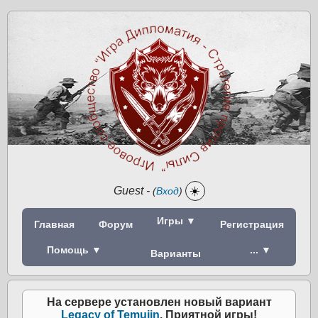
Guest
-
☀️
(
Вход
)
Игры ▼
Главная
Форум
Регистрация
Помощь ▼
... ▼
Варианты
На сервере установлен новый вариант
Legacy of Temujin
. Приятной игры!