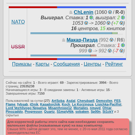
ChLenin
(1060
/
R-0
)
Выиграл
.
Ставка:
1
, выиграл:
2
NATO
1053
-> 1060
(
+7
)
16
центров,
15
юнитов
Макар-Пизда
(992
/
R6
)
Проиграл
.
Ставка:
1
USSR
999
-> 992
(
-7
)
Приказы
-
Карты
-
Сообщения
-
Центры
-
Рейтинг
Сейчас на сайте:
1
- Всего играют:
69
- Зарегистрированые:
3994
- Всего
страниц:
23535238
Начинающиеся игры:
3
- В ожидании замены:
1
- Активные игры:
15
-
Завершенные игры:
7150
Пользователей за сутки
(27)
:
ArtSoba
,
Asdal
,
Cherubaell
,
Demosfen
,
FES
,
Flame
,
fybsab
,
iOnik
,
Kasadorchik
,
Koch
,
Le Korzinqua
,
Lisichka-Pacifist
,
Lord Vezhlivogo Negativa
,
Misanthrope12
,
Mortalies
,
nmayd
,
Ohtar
,
Pinozaddo
,
Progressor
,
Quartz
,
S1mplyNik
,
sobaken
,
Sp00n
,
St1ckY
и 3
скрытых
Для корректной работы этого сайта нам необходимо сохранять
маленькие файлы (называемые куки) на ваш компьютер
.
Свыше 90% сайтов делают это, тем не менее, с 20-го мая 2011 года согласно
законодательства ЕС