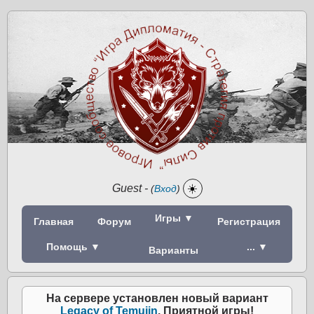
Guest
-
☀️
(
Вход
)
Игры ▼
Главная
Форум
Регистрация
Помощь ▼
... ▼
Варианты
На сервере установлен новый вариант
Legacy of Temujin
. Приятной игры!