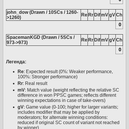
john_dow (Drawn / 10SCs / 1260-
Re
Rr
Dif
mV
gV
Ch
>1260)
0
SpacemanKGD (Drawn / 5SCs /
Re
Rr
Dif
mV
gV
Ch
973->973)
0
Легенда:
Re
: Expected result (0%: Weaker performance,
100%: Stronger performance)
Rr
: Real result
mV
: Match value (weight reflecting the relative SC
difference in won PPSC games; reflects different
winning expectations in case of take-overs)
gV
: Game value (0-100; higher for larger variants;
includes modifier that may be applied by
moderators; for alternate winning conditions:
reduced if original SC count of variant not reached
by winner)