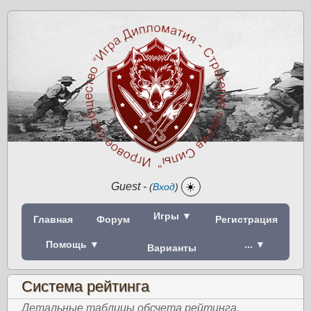
Guest
-
☀️
(
Вход
)
Игры ▼
Главная
Форум
Регистрация
Помощь ▼
... ▼
Варианты
Система рейтинга
Детальные таблицы обсчета рейтинга.