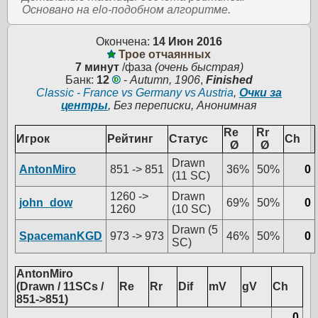
Основано на elo-подобном алгоритме.
Окончена:
14 Июн 2016
Трое отчаянных
7 минут
/фаза
(очень быстрая)
Банк:
12
-
Autumn, 1906
,
Finished
Classic - France vs Germany vs Austria
,
Очки за
центры
, Без переписки, Анонимная
Re
Rr
Игрок
Рейтинг
Статус
Ch
Ø
Ø
Drawn
AntonMiro
851 -> 851
36%
50%
0
(11 SC)
1260 ->
Drawn
john_dow
69%
50%
0
1260
(10 SC)
Drawn (5
SpacemanKGD
973 -> 973
46%
50%
0
SC)
AntonMiro
(Drawn / 11SCs /
Re
Rr
Dif
mV
gV
Ch
851->851)
0