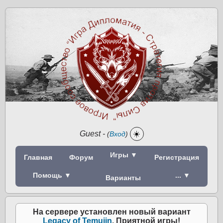
Guest
-
☀️
(
Вход
)
Игры ▼
Главная
Форум
Регистрация
Помощь ▼
... ▼
Варианты
На сервере установлен новый вариант
Legacy of Temujin
. Приятной игры!