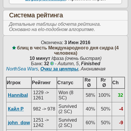
Система рейтинга
Детальные таблицы обсчета рейтинга.
Основано на elo-подобном алгоритме.
Окончена:
3 Июн 2016
блиц в честь Международного дня сидра (4
человека)
10 минут
/фаза
(очень быстрая)
Банк:
32
-
Autumn, 5
,
Finished
NorthSea Wars
,
Очки за центры
, Анонимная
Re
Rr
Игрок
Рейтинг
Статус
Ch
Ø
Ø
1229 ->
Won (8
Hannibal
58%
100%
32
1261
SC)
Survived
Кайл Р
982 -> 978
40%
50%
-4
(2 SC)
1251 ->
Survived
john_dow
60%
50%
-9
1242
(2 SC)