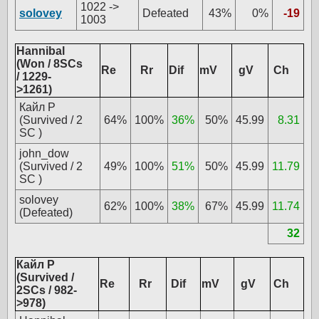
1022 ->
solovey
Defeated
43%
0%
-19
1003
Hannibal
(Won / 8SCs
Re
Rr
Dif
mV
gV
Ch
/ 1229-
>1261)
Кайл Р
(Survived / 2
64%
100%
36%
50%
45.99
8.31
SC )
john_dow
(Survived / 2
49%
100%
51%
50%
45.99
11.79
SC )
solovey
62%
100%
38%
67%
45.99
11.74
(Defeated)
32
Кайл Р
(Survived /
Re
Rr
Dif
mV
gV
Ch
2SCs / 982-
>978)