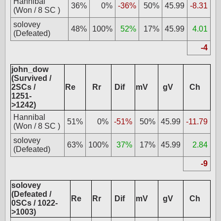
Hannibal
36%
0%
-36%
50%
45.99
-8.31
(Won / 8 SC )
solovey
48%
100%
52%
17%
45.99
4.01
(Defeated)
-4
john_dow
(Survived /
2SCs /
Re
Rr
Dif
mV
gV
Ch
1251-
>1242)
Hannibal
51%
0%
-51%
50%
45.99
-11.79
(Won / 8 SC )
solovey
63%
100%
37%
17%
45.99
2.84
(Defeated)
-9
solovey
(Defeated /
Re
Rr
Dif
mV
gV
Ch
0SCs / 1022-
>1003)