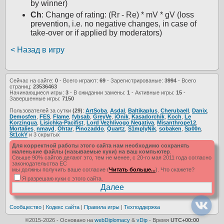
by winner)
Ch
: Change of rating: (Rr - Re) * mV * gV (loss
prevention, i.e. no negative changes, in case of
take-over or if applied by moderators)
< Назад в игру
Сейчас на сайте:
0
- Всего играют:
69
- Зарегистрированые:
3994
- Всего
страниц:
23536463
Начинающиеся игры:
3
- В ожидании замены:
1
- Активные игры:
15
-
Завершенные игры:
7150
Пользователей за сутки
(29)
:
ArtSoba
,
Asdal
,
Baltikaplus
,
Cherubaell
,
Danix
,
Demosfen
,
FES
,
Flame
,
fybsab
,
GreyVe
,
iOnik
,
Kasadorchik
,
Koch
,
Le
Korzinqua
,
Lisichka-Pacifist
,
Lord Vezhlivogo Negativa
,
Misanthrope12
,
Mortalies
,
nmayd
,
Ohtar
,
Pinozaddo
,
Quartz
,
S1mplyNik
,
sobaken
,
Sp00n
,
St1ckY
и 3 скрытых
Для корректной работы этого сайта нам необходимо сохранять
маленькие файлы (называемые куки) на ваш компьютер
.
Свыше 90% сайтов делают это, тем не менее, с 20-го мая 2011 года согласно
законодательства ЕС
мы должны получить ваше согласие (
Читать больше...
). Что скажете?
Я разрешаю куки с этого сайта.
Сообщество
|
Кодекс сайта
|
Правила игры
|
Техподдержка
©2015-2026 - Основано на
webDiplomacy
&
vDip
- Время
UTC+00:00