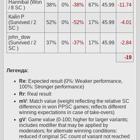
Hannibal (Won
38%
0%
-38%
67%
45.99
-11.74
/ 8 SC )
Кайл Р
(Survived / 2
52%
0%
-52%
17%
45.99
-4.01
SC )
john_dow
(Survived / 2
37%
0%
-37%
17%
45.99
-2.84
SC )
-19
Легенда:
Re
: Expected result (0%: Weaker performance,
100%: Stronger performance)
Rr
: Real result
mV
: Match value (weight reflecting the relative SC
difference in won PPSC games; reflects different
winning expectations in case of take-overs)
gV
: Game value (0-100; higher for larger variants;
includes modifier that may be applied by
moderators; for alternate winning conditions:
reduced if original SC count of variant not reached