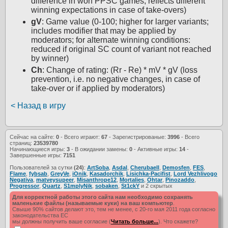
difference in won PPSC games; reflects different
winning expectations in case of take-overs)
gV
: Game value (0-100; higher for larger variants;
includes modifier that may be applied by
moderators; for alternate winning conditions:
reduced if original SC count of variant not reached
by winner)
Ch
: Change of rating: (Rr - Re) * mV * gV (loss
prevention, i.e. no negative changes, in case of
take-over or if applied by moderators)
< Назад в игру
Сейчас на сайте:
0
- Всего играют:
67
- Зарегистрированые:
3996
- Всего
страниц:
23539780
Начинающиеся игры:
3
- В ожидании замены:
0
- Активные игры:
14
-
Завершенные игры:
7151
Пользователей за сутки
(24)
:
ArtSoba
,
Asdal
,
Cherubaell
,
Demosfen
,
FES
,
Flame
,
fybsab
,
GreyVe
,
iOnik
,
Kasadorchik
,
Lisichka-Pacifist
,
Lord Vezhlivogo
Negativa
,
matveysupeer
,
Misanthrope12
,
Mortalies
,
Ohtar
,
Pinozaddo
,
Progressor
,
Quartz
,
S1mplyNik
,
sobaken
,
St1ckY
и 2 скрытых
Для корректной работы этого сайта нам необходимо сохранять
маленькие файлы (называемые куки) на ваш компьютер
.
Свыше 90% сайтов делают это, тем не менее, с 20-го мая 2011 года согласно
законодательства ЕС
мы должны получить ваше согласие (
Читать больше...
). Что скажете?