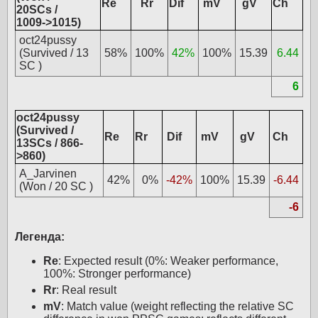
Re
Rr
Dif
mV
gV
Ch
20SCs /
1009->1015)
oct24pussy
(Survived / 13
58%
100%
42%
100%
15.39
6.44
SC )
6
oct24pussy
(Survived /
Re
Rr
Dif
mV
gV
Ch
13SCs / 866-
>860)
A_Jarvinen
42%
0%
-42%
100%
15.39
-6.44
(Won / 20 SC )
-6
Легенда:
Re
: Expected result (0%: Weaker performance,
100%: Stronger performance)
Rr
: Real result
mV
: Match value (weight reflecting the relative SC