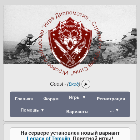
Guest
-
☀️
(
Вход
)
Игры ▼
Главная
Форум
Регистрация
Помощь ▼
... ▼
Варианты
На сервере установлен новый вариант
Legacy of Temujin
. Приятной игры!