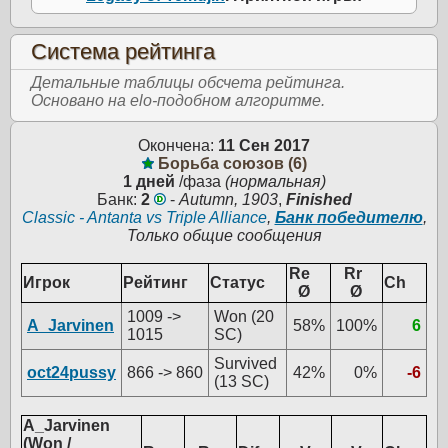
Система рейтинга
Детальные таблицы обсчета рейтинга.
Основано на elo-подобном алгоритме.
Окончена:
11 Сен 2017
Борьба союзов (6)
1 дней
/фаза
(нормальная)
Банк:
2
-
Autumn, 1903
,
Finished
Classic - Antanta vs Triple Alliance
,
Банк победителю
,
Только общие сообщения
Re
Rr
Игрок
Рейтинг
Статус
Ch
Ø
Ø
1009 ->
Won (20
A_Jarvinen
58%
100%
6
1015
SC)
Survived
oct24pussy
866 -> 860
42%
0%
-6
(13 SC)
A_Jarvinen
(Won /